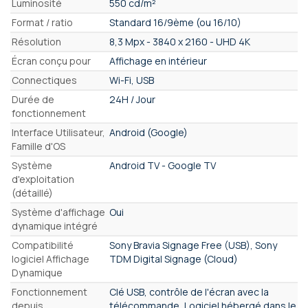
Luminosité
550 cd/m²
Format / ratio
Standard 16/9ème (ou 16/10)
Résolution
8,3 Mpx - 3840 x 2160 - UHD 4K
Écran conçu pour
Affichage en intérieur
Connectiques
Wi-Fi, USB
Durée de
24H / Jour
fonctionnement
Interface Utilisateur,
Android (Google)
Famille d'OS
Système
Android TV - Google TV
d'exploitation
(détaillé)
Système d'affichage
Oui
dynamique intégré
Compatibilité
Sony Bravia Signage Free (USB), Sony
logiciel Affichage
TDM Digital Signage (Cloud)
Dynamique
Fonctionnement
Clé USB, contrôle de l'écran avec la
depuis
télécommande, Logiciel hébergé dans le