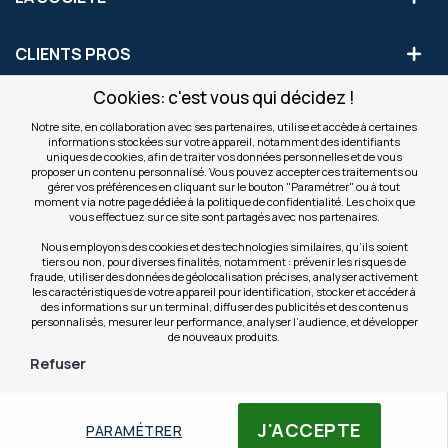
CLIENTS PROS
Cookies: c'est vous qui décidez !
S'INSCRIRE AUX OFFRES COMMERCIALES
Notre site, en collaboration avec ses partenaires, utilise et accède à certaines
informations stockées sur votre appareil, notamment des identifiants
Inscription
uniques de cookies, afin de traiter vos données personnelles et de vous
Valider
à
proposer un contenu personnalisé. Vous pouvez accepter ces traitements ou
notre
gérer vos préférences en cliquant sur le bouton "Paramétrer" ou à tout
moment via notre page dédiée à la politique de confidentialité. Les choix que
newsletter
INFOS
vous effectuez sur ce site sont partagés avec nos partenaires.
:
Nous employons des cookies et des technologies similaires, qu’ils soient
tiers ou non, pour diverses finalités, notamment : prévenir les risques de
NOS SITES
fraude, utiliser des données de géolocalisation précises, analyser activement
les caractéristiques de votre appareil pour identification, stocker et accéder à
des informations sur un terminal, diffuser des publicités et des contenus
personnalisés, mesurer leur performance, analyser l’audience, et développer
de nouveaux produits.
Refuser
© Copyright OfficeEasy 2026
J'ACCEPTE
PARAMÉTRER