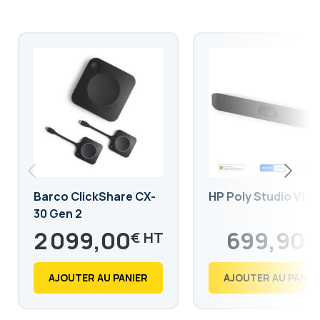
Barco ClickShare CX-
HP Poly Studio V12
30 Gen 2
2 099,00
699,90
€
€
2 518,80
839,88
€
€
AJOUTER AU PANIER
AJOUTER AU PANIE