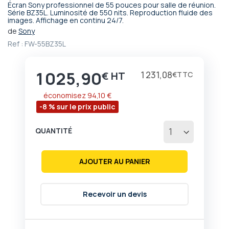
Écran Sony professionnel de 55 pouces pour salle de réunion.
Passer
Série BZ35L. Luminosité de 550 nits. Reproduction fluide des
images. Affichage en continu 24/7.
au
début
de
Sony
de
Ref :
FW-55BZ35L
la
Galerie
d’images
1 025,90
Prix
1 231,08
€
€
économisez
94,10 €
-8 % sur le prix public
QUANTITÉ
AJOUTER AU PANIER
Recevoir un devis