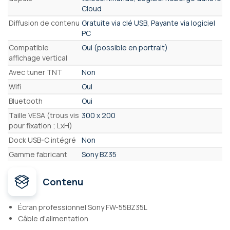
Cloud
Diffusion de contenu
Gratuite via clé USB, Payante via logiciel
PC
Compatible
Oui (possible en portrait)
affichage vertical
Avec tuner TNT
Non
Wifi
Oui
Bluetooth
Oui
Taille VESA (trous vis
300 x 200
pour fixation ; LxH)
Dock USB-C intégré
Non
Gamme fabricant
Sony BZ35
Contenu
Écran professionnel Sony FW-55BZ35L
Câble d'alimentation