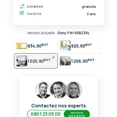
Livraison
gratuite
Garantie
3 ans
Version actuelle :
Sony FW-55BZ35L
€
€
834,90
925,90
€
€
1 025,90
1 206,90
Contactez nos experts
Service et
0801 23 05 05
appel gratuit