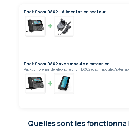
Pack Snom D862 + Alimentation secteur
Pack Snom D862 avec module d'extension
Pack comprenant le téléphone Snom D862 et son module d'extensi
Quelles sont les fonctionna