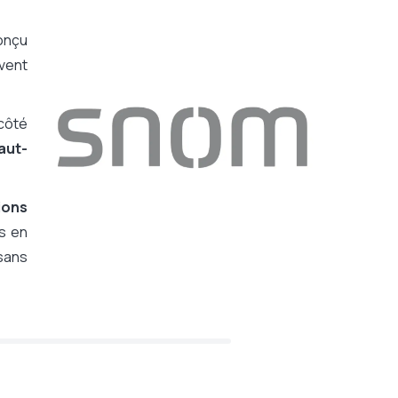
onçu
vent
côté
aut-
ions
ns en
 sans