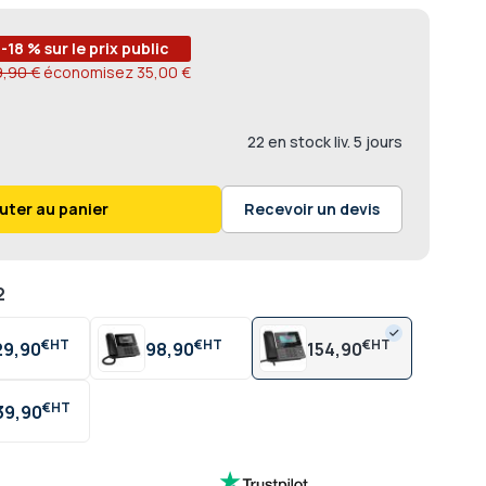
-18 % sur le prix public
9,90 €
économisez
35,00 €
22 en stock liv. 5 jours
uter au panier
Recevoir un devis
2
€
€
€
29,90
98,90
154,90
€
39,90