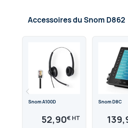
Accessoires
du Snom D862
Snom A100D
Snom D8C
52,90
139,
€
63,48
167,88
€
€