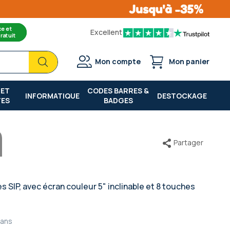
ce et
Excellent
ratuit
Chercher
Chercher
Mon compte
Mon panier
 ET
CODES BARRES &
INFORMATIQUE
DESTOCKAGE
TES
BADGES
Partager
SIP, avec écran couleur 5" inclinable et 8 touches
 ans