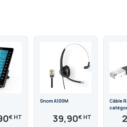
Snom A100M
Câble R
catégor
90
39,90
€
€
47,88
35
€