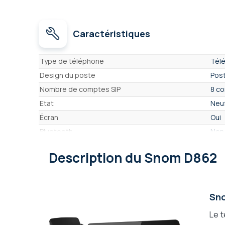
Caractéristiques
Caractéristiques
Type de téléphone
Télé
Design du poste
Post
Nombre de comptes SIP
8 co
Etat
Neu
Écran
Oui
Bluetooth
Non
Power over Ethernet
Oui
Description
du Snom D862
Wifi
Non
Mains-libres
Oui
Alimentation
En o
Sno
Prise casque
Oui
Le t
Touches programmables
Oui