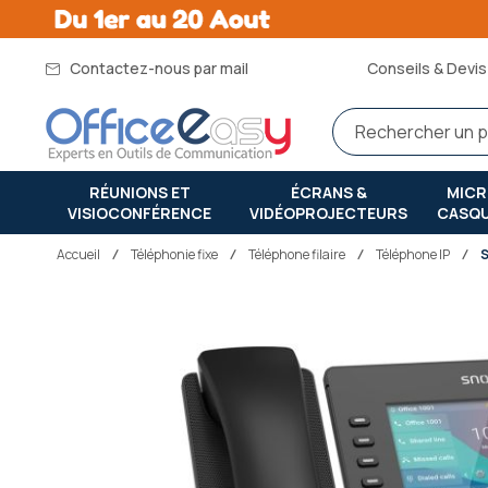
Contactez-nous par mail
Conseils & Devis 
RÉUNIONS ET
ÉCRANS &
MIC
VISIOCONFÉRENCE
VIDÉOPROJECTEURS
CASQ
Accueil
téléphonie fixe
Téléphone filaire
Téléphone IP
Passer
à
la
fin
de
la
galerie
d’images