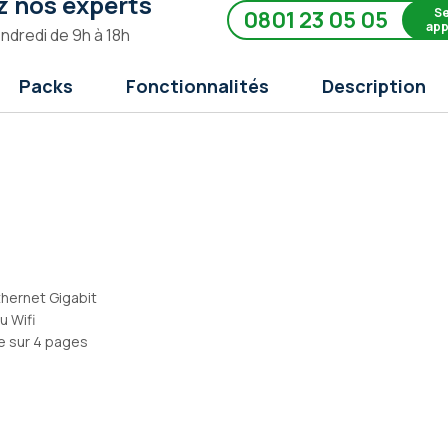
 nos experts
Se
0801 23 05 05
app
endredi de 9h à 18h
Packs
Fonctionnalités
Description
thernet Gigabit
u Wifi
e sur 4 pages