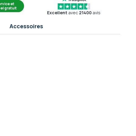
rvice et
el gratuit
Excellent
avec
21400
avis
Accessoires