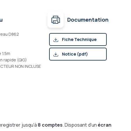
u
Documentation
reau D862
Fiche Technique
(pdf)
e 1.5m
Notice (pdf)
on rapide (QIG)
ECTEUR NON INCLUSE
registrer jusqu'à
8 comptes
. Disposant d'un
écran