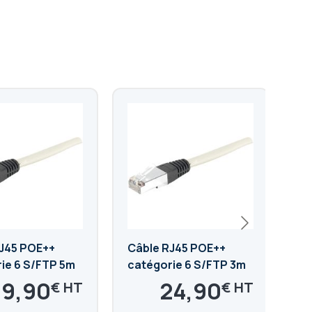
J45 POE++
Câble RJ45 POE++
Câ
ie 6 S/FTP 5m
catégorie 6 S/FTP 3m
ca
29,90
24,90
€
€
,88
29,88
€
€