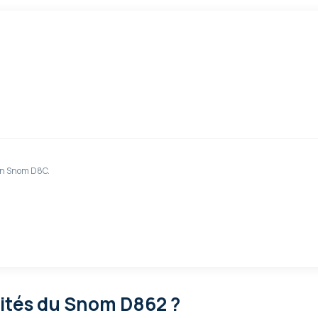
on Snom D8C.
lités
du Snom D862 ?