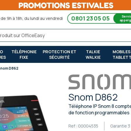
Servi
0801 23 05 05
de 9h à 18h, du lundi au vendredi
appel g
RO
TÉLÉPHONIE
PROTECTION ET
TALKIE
MOBILES
UES
FIXE
SÉCURITÉ
WALKIE
TABLET
Snom D862
Snom D862
Téléphone IP Snom 8 comptes 
de fonction programmables
Ref :
00004535
Garantie
3