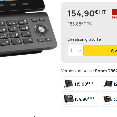
154,90
€
Prix
18
185,88
€
Livraison
gratuite
Ajo
Version actuelle :
Snom D86
€
115,90
1
€
154,90
3