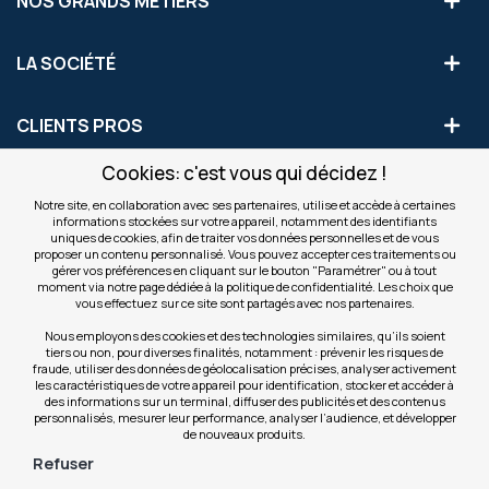
NOS GRANDS MÉTIERS
LA SOCIÉTÉ
CLIENTS PROS
Cookies: c'est vous qui décidez !
S'INSCRIRE AUX OFFRES COMMERCIALES
Notre site, en collaboration avec ses partenaires, utilise et accède à certaines
informations stockées sur votre appareil, notamment des identifiants
Inscription
uniques de cookies, afin de traiter vos données personnelles et de vous
Valider
à
proposer un contenu personnalisé. Vous pouvez accepter ces traitements ou
notre
gérer vos préférences en cliquant sur le bouton "Paramétrer" ou à tout
moment via notre page dédiée à la politique de confidentialité. Les choix que
newsletter
INFOS
vous effectuez sur ce site sont partagés avec nos partenaires.
:
Nous employons des cookies et des technologies similaires, qu’ils soient
tiers ou non, pour diverses finalités, notamment : prévenir les risques de
NOS SITES
fraude, utiliser des données de géolocalisation précises, analyser activement
les caractéristiques de votre appareil pour identification, stocker et accéder à
des informations sur un terminal, diffuser des publicités et des contenus
personnalisés, mesurer leur performance, analyser l’audience, et développer
de nouveaux produits.
Refuser