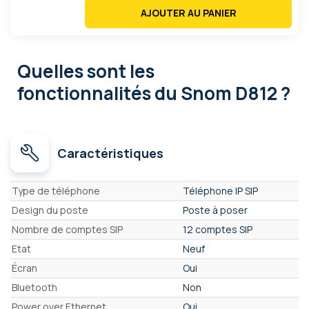
AJOUTER AU PANIER
Quelles sont les
fonctionnalités
du Snom D812 ?
Caractéristiques
Caractéristiques
Type de téléphone
Téléphone IP SIP
Design du poste
Poste à poser
Nombre de comptes SIP
12 comptes SIP
Etat
Neuf
Écran
Oui
Bluetooth
Non
Power over Ethernet
Oui