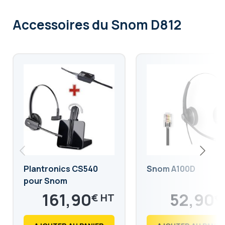
Accessoires
du Snom D812
Plantronics CS540
Snom A100D
pour Snom
161,90
52,90
€
€
194,28
63,48
€
€