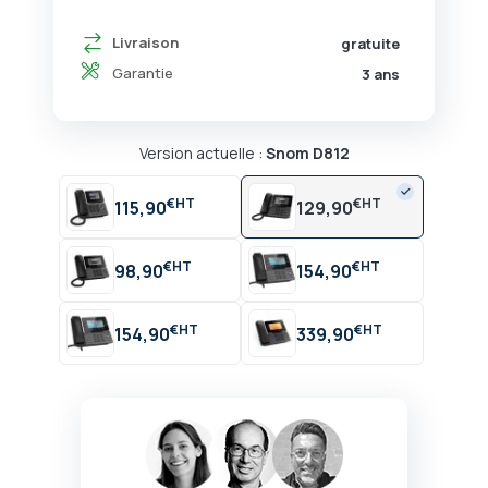
Livraison
gratuite
Garantie
3 ans
Version actuelle :
Snom D812
€
€
115,90
129,90
€
€
98,90
154,90
€
€
154,90
339,90