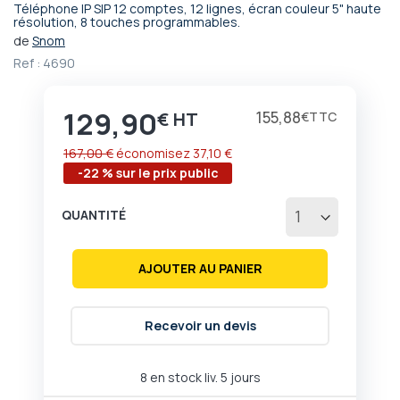
Téléphone IP SIP 12 comptes, 12 lignes, écran couleur 5" haute
Passer
résolution, 8 touches programmables.
au
de
Snom
début
Ref :
4690
de
la
Galerie
129,90
Prix
155,88
€
€
d’images
167,00 €
économisez
37,10 €
-22 % sur le prix public
QUANTITÉ
AJOUTER AU PANIER
Recevoir un devis
8 en stock liv. 5 jours