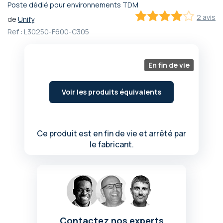
Poste dédié pour environnements TDM
Passer
2 avis
de
Unify
au
80
100
% of
début
Ref :
L30250-F600-C305
de
la
Galerie
En fin de vie
d’images
Voir les produits équivalents
Ce produit est en fin de vie et arrêté par
le fabricant.
Contactez nos experts