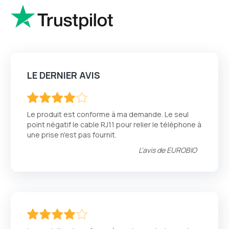
LE DERNIER AVIS
80
100
% of
Le produit est conforme à ma demande. Le seul
point négatif le cable RJ11 pour relier le téléphone à
une prise n'est pas fournit.
L'avis de
EUROBIO
80
100
% of