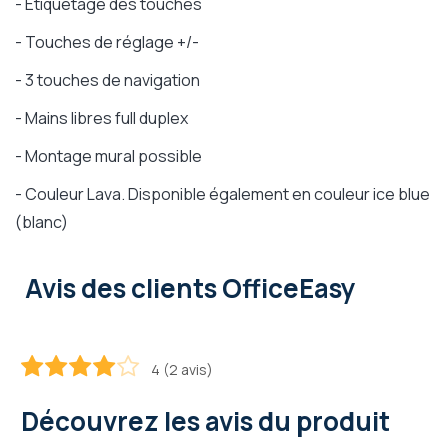
- Etiquetage des touches
- Touches de réglage +/-
- 3 touches de navigation
- Mains libres full duplex
- Montage mural possible
- Couleur Lava. Disponible également en couleur ice blue
(blanc)
Avis des clients OfficeEasy
4 (2 avis)
80
100
% of
Découvrez les avis du produit