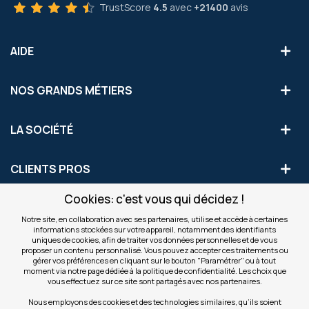
TrustScore
4.5
avec
+21400
avis
AIDE
NOS GRANDS MÉTIERS
LA SOCIÉTÉ
CLIENTS PROS
Cookies: c'est vous qui décidez !
S'INSCRIRE AUX OFFRES COMMERCIALES
Notre site, en collaboration avec ses partenaires, utilise et accède à certaines
informations stockées sur votre appareil, notamment des identifiants
Inscription
uniques de cookies, afin de traiter vos données personnelles et de vous
Valider
à
proposer un contenu personnalisé. Vous pouvez accepter ces traitements ou
notre
gérer vos préférences en cliquant sur le bouton "Paramétrer" ou à tout
moment via notre page dédiée à la politique de confidentialité. Les choix que
newsletter
INFOS
vous effectuez sur ce site sont partagés avec nos partenaires.
:
Nous employons des cookies et des technologies similaires, qu’ils soient