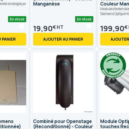
Manganèse
Couleur Ma
 poste analogique
Module d'extensio
Siemens Optipoint
En stock
En stock
19,90
199,90
€
€
 PANIER
AJOUTER AU PANIER
AJOUTER
iemens
Combiné pour Openstage
Module Opti
itionnée)
(Reconditionné) - Couleur
touches Rec