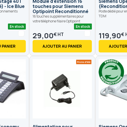
Stage 40T
Module d'extension 16
Siemens Ope
 - Ice Blue
touches pour Siemens
(Recondition
Optipoint Reconditionné
ironnements
Poste dédié pour 
TDM
16 touches supplémentaires pour
votre téléphone filaire Optipoint
En stock
En stock
29,00
119,90
€
€
 PANIER
AJOUTER AU PANIER
AJOUTER
 Economy
Alimentation pour
Siemens Ope