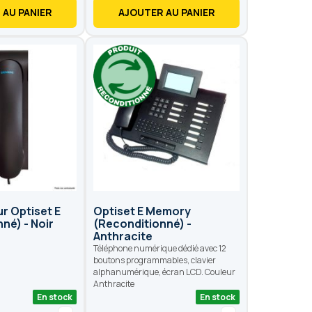
 AU PANIER
AJOUTER AU PANIER
r Optiset E
Optiset E Memory
né) - Noir
(Reconditionné) -
Anthracite
Téléphone numérique dédié avec 12
boutons programmables, clavier
alphanumérique, écran LCD. Couleur
Anthracite
En stock
En stock