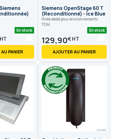
 Siemens
Siemens OpenStage 60 T
nditionnée)
(Reconditionné) - Ice Blue
Poste dédié pour environnements
TDM
En stock
En stock
129,90
€
 AU PANIER
AJOUTER AU PANIER