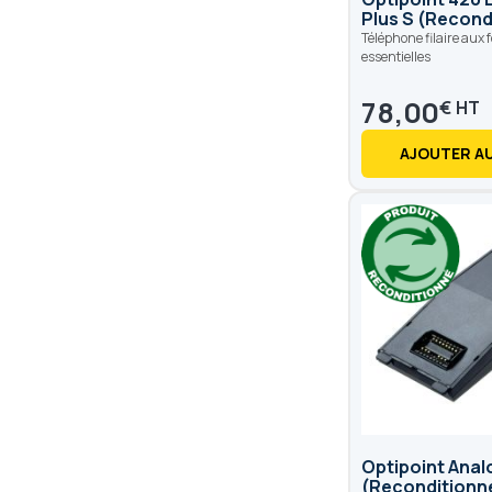
Plus S (Recond
Téléphone filaire aux 
essentielles
78,00
€
AJOUTER AU
Optipoint Anal
(Reconditionn