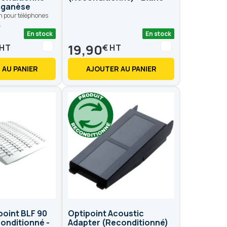
nganèse
n pour téléphones
.
En stock
En stock
19,90
€
 AU PANIER
AJOUTER AU PANIER
point BLF 90
Optipoint Acoustic
onditionné -
Adapter (Reconditionné)