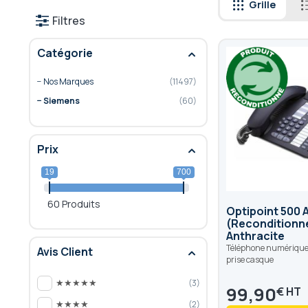
Grille
Filtres
Catégorie
Nos Marques
11497
Siemens
60
Prix
19
700
60 Produits
Optipoint 500
(Reconditionné
Anthracite
Téléphone numérique,
Avis Client
prise casque
★★★★★
3
99,90
€
★★★★
2