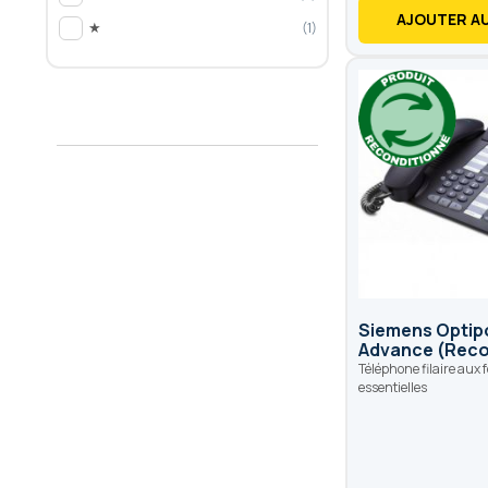
AJOUTER AU
★
1
Siemens Optip
Advance (Reco
Téléphone filaire aux 
essentielles