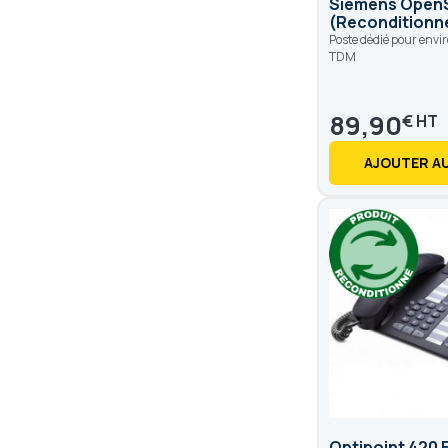
Siemens Open
(Reconditionné)
Poste dédié pour env
TDM
89,90
€
AJOUTER AU
Optipoint 420