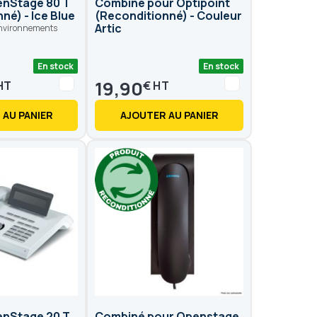
nStage 80 T
Combiné pour Optipoint
né) - Ice Blue
(Reconditionné) - Couleur
Artic
environnements
En stock
En stock
19,90
€
 AU PANIER
AJOUTER AU PANIER
nStage 20 T
Combiné pour Openstage