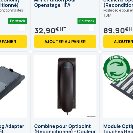
itionné)
Openstage HFA
(Recondition
fonctionnalités
Poste dédié pour 
TDM
En stock
En stock
32,90
89,90
€
€
 PANIER
AJOUTER AU PANIER
AJOUTER
og Adapter
Combiné pour Optipoint
Module Opti
é)
(Reconditionné) - Couleur
touches Rec