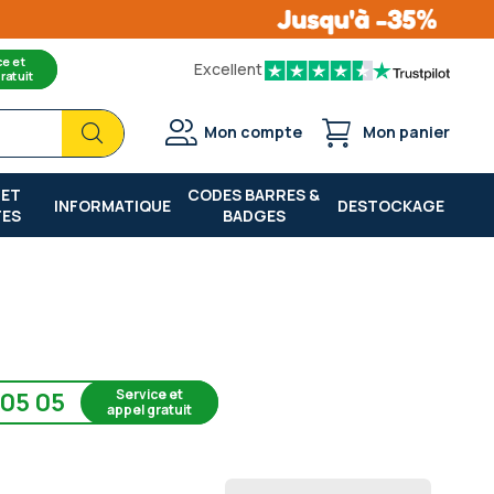
ce et
Excellent
ratuit
Chercher
Chercher
Mon compte
Mon panier
 ET
CODES BARRES &
INFORMATIQUE
DESTOCKAGE
TES
BADGES
Service et
 05 05
appel gratuit