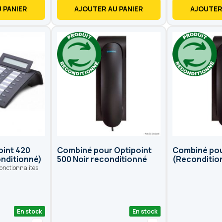
 PANIER
AJOUTER AU PANIER
AJOUTER
oint 420
Combiné pour Optipoint
Combiné pou
nditionné)
500 Noir reconditionné
(Recondition
fonctionnalités
En stock
En stock