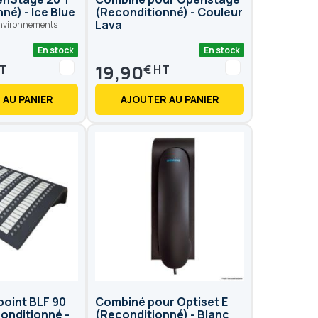
né) - Ice Blue
(Reconditionné) - Couleur
Lava
environnements
En stock
En stock
19,90
€
 AU PANIER
AJOUTER AU PANIER
point BLF 90
Combiné pour Optiset E
onditionné -
(Reconditionné) - Blanc