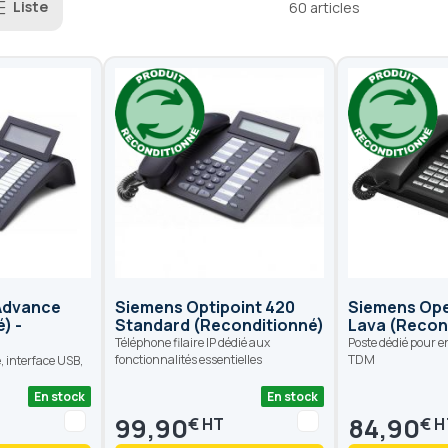
Liste
60
articles
 Advance
Siemens Optipoint 420
Siemens Ope
) -
Standard (Reconditionné)
Lava (Recon
Téléphone filaire IP dédié aux
Poste dédié pour 
fonctionnalités essentielles
TDM
 interface USB,
En stock
En stock
99,90
84,90
€
€