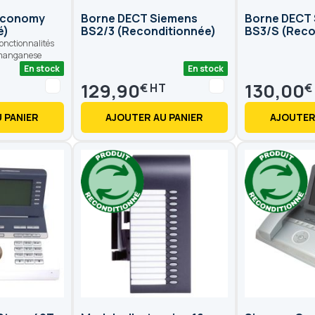
 Economy
Borne DECT Siemens
Borne DECT
é)
BS2/3 (Reconditionnée)
BS3/S (Reco
fonctionnalités
r manganese
En stock
En stock
129,90
130,00
€
€
 PANIER
AJOUTER AU PANIER
AJOUTER