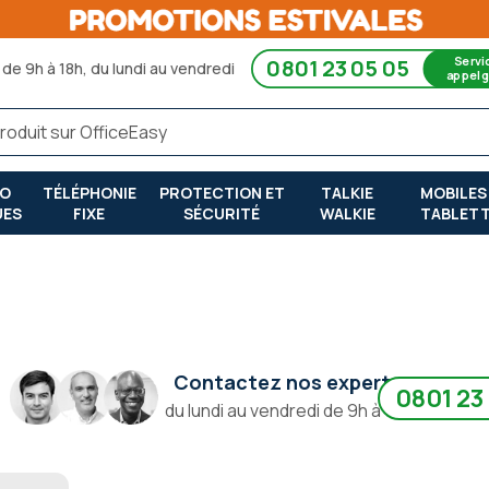
Servi
0801 23 05 05
de 9h à 18h, du lundi au vendredi
appel g
RO
TÉLÉPHONIE
PROTECTION ET
TALKIE
MOBILES
UES
FIXE
SÉCURITÉ
WALKIE
TABLET
Contactez nos experts
0801 23
du lundi au vendredi de 9h à 18h