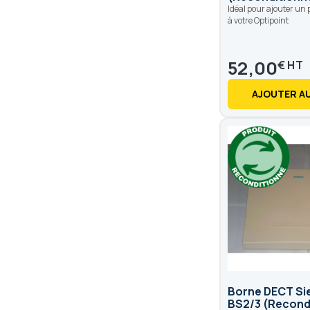
Idéal pour ajouter un
à votre Optipoint
52,00
€
AJOUTER AU
Borne DECT S
BS2/3 (Recond