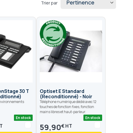
Trier par
nStage 30 T
Optiset E Standard
ditionné)
(Reconditionné) - Noir
environnements
Téléphone numérique dédié avec 12
touches de fonction fixes, fonction
mains libres et haut-parleur.
En stock
En stock
59,90
€