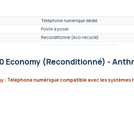
Téléphone numérique dédié
Poste à poser
Reconditionné (éco-recyclé)
Oui, 2 lignes (24 caractères par ligne)
Oui
00 Economy (Reconditionné) - Anthr
Non
Oui
NC
my
: Téléphone numérique compatible avec les systèmes 
Oui
NC
Oui
Oui
Non
NC