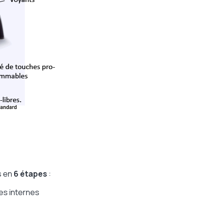
s en
6 étapes
:
ées internes