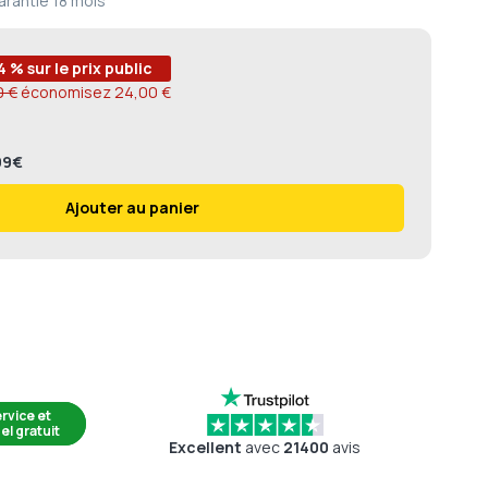
arantie
18 mois
4 % sur le prix public
0 €
économisez
24,00 €
,99€
Ajouter au panier
rvice et
el gratuit
Excellent
avec
21400
avis