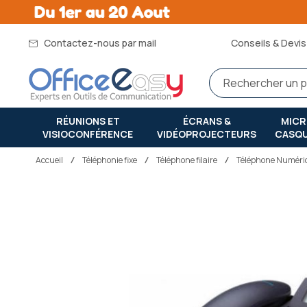
Contactez-nous par mail
Conseils & Devis 
RÉUNIONS ET
ÉCRANS &
MIC
VISIOCONFÉRENCE
VIDÉOPROJECTEURS
CASQ
Accueil
téléphonie fixe
Téléphone filaire
Téléphone Numéri
Passer
à
la
fin
de
la
galerie
d’images