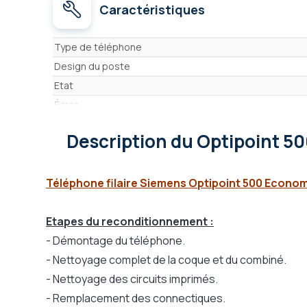
Caractéristiques
Caractéristiques
Type de téléphone
Design du poste
Etat
Écran
Mains-libres
Description
du Optipoint 5
Prise casque
Touches programmables
Journal des appels
Téléphone filaire Siemens Optipoint 500 Econo
Présentation du N° de l'appelant (CLIP)
Compatible modules d'extension
Etapes du reconditionnement :
Touche secret
- Démontage du téléphone.
Répertoire
- Nettoyage complet de la coque et du combiné.
Répondeur
- Nettoyage des circuits imprimés.
Compatible aides auditives
- Remplacement des connectiques.