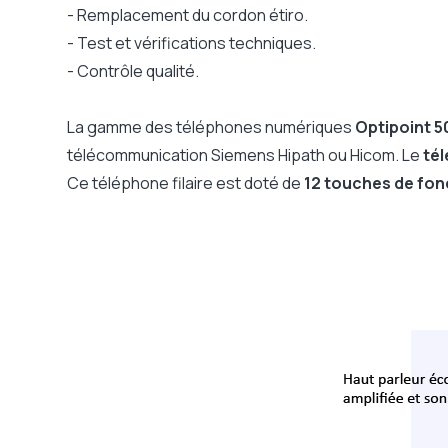
Clavier
- Remplacement du cordon étiro.
Compatible PABX
- Test et vérifications techniques.
Voyants d'appels lumineux
- Contrôle qualité.
Port USB
Dimensions
La gamme des téléphones numériques
Optipoint 5
Compatible Microsoft Teams SIP gateway
télécommunication Siemens Hipath ou Hicom. Le
tél
Garantie
Ce téléphone filaire est doté de
12 touches de fon