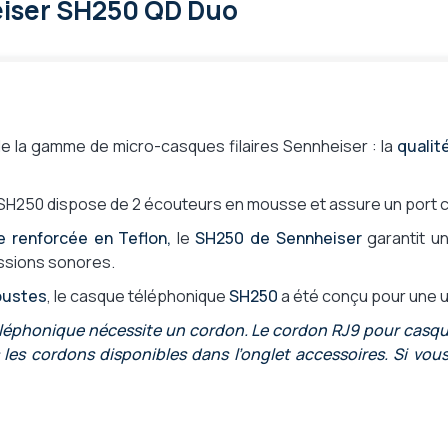
iser SH250 QD Duo
e - Supra aural
tiveGard
de la gamme de micro-casques filaires Sennheiser : la
qualit
 SH250 dispose de 2 écouteurs en mousse et assure un port co
le renforcée en Teflon,
le
SH250 de Sennheiser
garantit un
essions sonores.
bustes
, le casque téléphonique
SH250
a été conçu pour une ut
éléphonique nécessite un cordon. Le cordon RJ9 pour casqu
les cordons disponibles dans l’onglet accessoires. Si vou
tandard
 calme