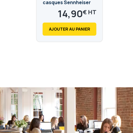
casques Sennheiser
(CSTD01-1)
14,90
€
17,88
€
AJOUTER AU PANIER