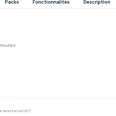
Packs
Fonctionnalités
Description
erlocuteur
l séries 8 et 9 et DECT