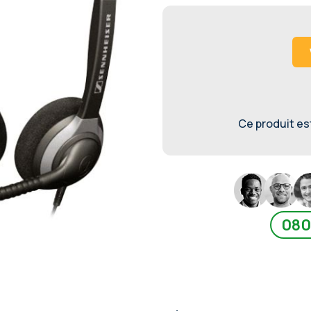
Ce produit est 
080