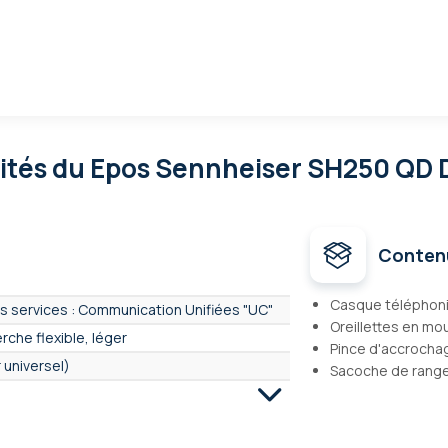
lités
du Epos Sennheiser SH250 QD 
Conten
Casque téléphon
s services : Communication Unifiées "UC"
Oreillettes en m
rche flexible, léger
Pince d'accrocha
 universel)
Sacoche de rang
stéréo