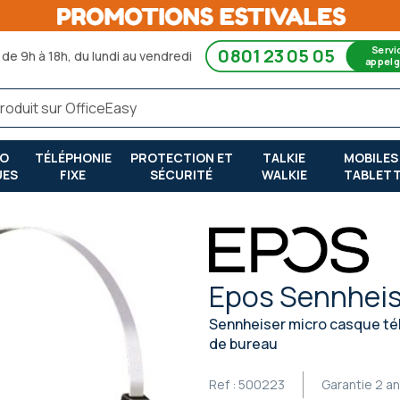
Servi
0801 23 05 05
de 9h à 18h, du lundi au vendredi
appel g
RO
TÉLÉPHONIE
PROTECTION ET
TALKIE
MOBILES
UES
FIXE
SÉCURITÉ
WALKIE
TABLET
Epos Sennhei
Sennheiser micro casque té
de bureau
Ref :
500223
Garantie
2 a