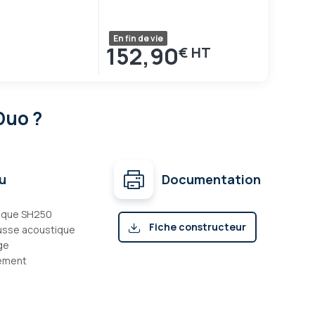
En fin de vie
152,90
€
Duo ?
u
Documentation
ique SH250
Fiche constructeur
ousse acoustique
ge
(pdf)
ement