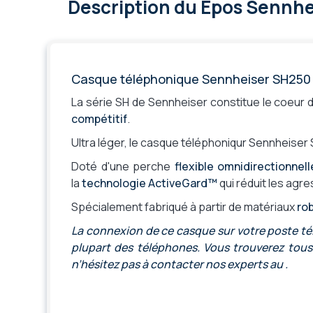
Écouteurs Anti bruit Actifs (ANC)
Description
du Epos Sennhe
Non
Format Casque
Arceau
Format d'écouteur
Posé sur l'oreill
Convient à un usage
Intensif
Casque téléphonique Sennheiser SH250
Matière des écouteurs
en simili-cuir
Protection acoustique
Technologie Ac
La série SH de Sennheiser constitue le coeur 
compétitif
.
Compatible Push-to-Talk
Non
Mode muet
Non
Ultra léger, le casque téléphoniqur Sennheiser
Bluetooth
Non
Doté d'une perche
flexible omnidirectionnel
Son large bande (VoIP)
Non
la
technologie ActiveGard™
qui réduit les agr
Témoin lumineux d'appel
Non
Spécialement fabriqué à partir de matériaux
ro
Optimisé Microsoft Teams / Zoom
Non
La connexion de ce casque sur votre poste t
Prise de déconnexion rapide
Oui
plupart des téléphones. Vous trouverez tous 
Garantie
2 ans
n’hésitez pas à contacter nos experts au .
Microphone
Perche-micro s
Micro / Environnement
Environnement