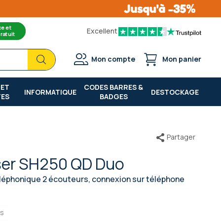
ce et
Excellent
ratuit
Chercher
Chercher
Mon compte
Mon panier
 ET
CODES BARRES &
INFORMATIQUE
DESTOCKAGE
TES
BADGES
Partager
ser SH250 QD Duo
léphonique 2 écouteurs, connexion sur téléphone
ns