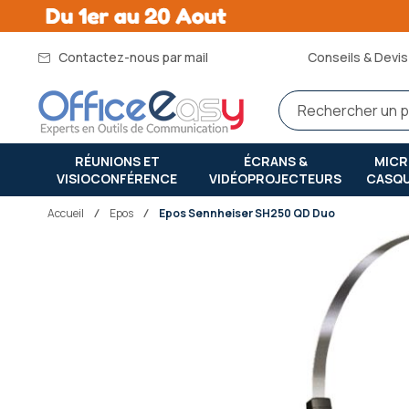
Contactez-nous par mail
Conseils & Devis 
RÉUNIONS ET
ÉCRANS &
MIC
VISIOCONFÉRENCE
VIDÉOPROJECTEURS
CASQ
Accueil
epos
Epos Sennheiser SH250 QD Duo
Passer
à
la
fin
de
la
galerie
d’images