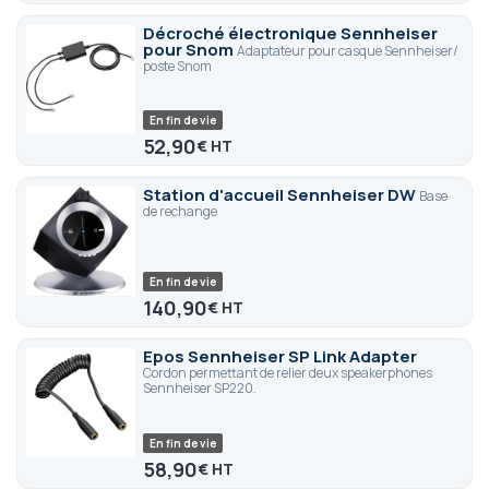
Décroché électronique Sennheiser
pour Snom
Adaptateur pour casque Sennheiser/
poste Snom
En fin de vie
52,90
€
Station d'accueil Sennheiser DW
Base
de rechange
En fin de vie
140,90
€
Epos Sennheiser SP Link Adapter
Cordon permettant de relier deux speakerphones
Sennheiser SP220.
En fin de vie
58,90
€