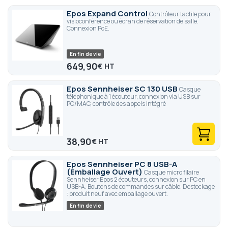
Epos Expand Control
Contrôleur tactile pour
visioconférence ou écran de réservation de salle.
Connexion PoE.
En fin de vie
649,90
€
Epos Sennheiser SC 130 USB
Casque
téléphonique à 1 écouteur, connexion via USB sur
PC/MAC, contrôle des appels intégré
38,90
€
Epos Sennheiser PC 8 USB-A
(Emballage Ouvert)
Casque micro filaire
Sennheiser Epos 2 écouteurs, connexion sur PC en
USB-A. Boutons de commandes sur câble. Destockage
: produit neuf avec emballage ouvert.
En fin de vie