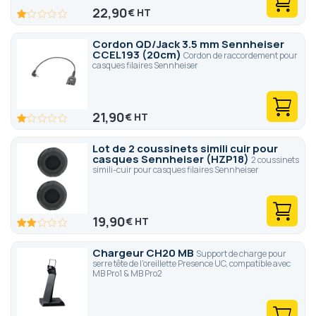
22,90
€
20
100
% of
Cordon QD/Jack 3.5 mm Sennheiser
CCEL193 (20cm)
Cordon de raccordement pour
casques filaires Sennheiser
21,90
€
20
100
% of
Lot de 2 coussinets simili cuir pour
casques Sennheiser (HZP18)
2 coussinets
simili-cuir pour casques filaires Sennheiser
19,90
€
40
100
% of
Chargeur CH20 MB
Support de charge pour
serre tête de l'oreillette Presence UC, compatible avec
MB Pro1 & MB Pro2