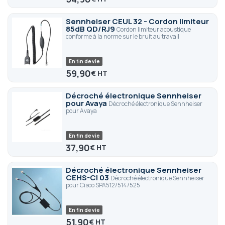
Sennheiser CEUL 32 - Cordon limiteur
85dB QD/RJ9
Cordon limiteur acoustique
conforme à la norme sur le bruit au travail
En fin de vie
59,90
€
Décroché électronique Sennheiser
pour Avaya
Décroché électronique Sennheiser
pour Avaya
En fin de vie
37,90
€
Décroché électronique Sennheiser
CEHS-CI 03
Décroché électronique Sennheiser
pour Cisco SPA512/514/525
En fin de vie
51,90
€