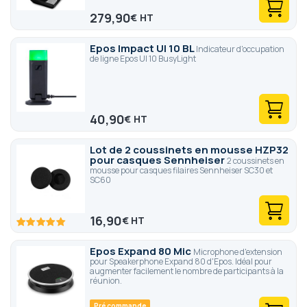
279,90
€
Epos Impact UI 10 BL
Indicateur d'occupation
de ligne Epos UI 10 BusyLight
40,90
€
Lot de 2 coussinets en mousse HZP32
pour casques Sennheiser
2 coussinets en
mousse pour casques filaires Sennheiser SC30 et
SC60
16,90
€
100
100
% of
Epos Expand 80 Mic
Microphone d'extension
pour Speakerphone Expand 80 d'Epos. Idéal pour
augmenter facilement le nombre de participants à la
réunion.
Pré commande