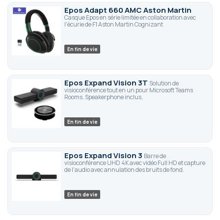
Epos Adapt 660 AMC Aston Martin
Casque Epos en série limitée en collaboration avec
l'écurie de F1 Aston Martin Cognizant
En fin de vie
Epos Expand Vision 3T
Solution de
visioconférence tout en un pour Microsoft Teams
Rooms. Speakerphone inclus.
En fin de vie
Epos Expand Vision 3
Barre de
visioconférence UHD 4K avec vidéo Full HD et capture
de l'audio avec annulation des bruits de fond.
En fin de vie