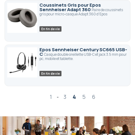
Coussinets Gris pour Epos
Sennheiser Adapt 360
Paire de coussinets
gris pour micro-casque Adapt 360 d'Epos
En fin de vie
Epos Sennheiser Century SC665 USB-
C
Casque double oreillette USB-C et jack 3.5 mm pour
pc, mobile et tablette.
En fin de vie
Page
1
-
3
4
5
6