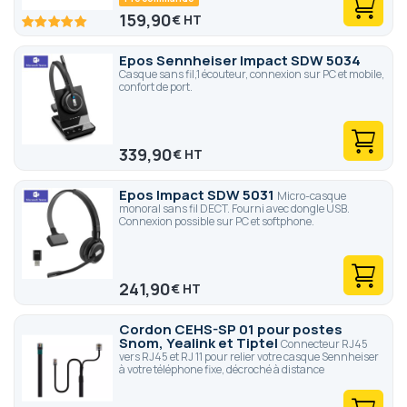
159,90
€
100
100
% of
Epos Sennheiser Impact SDW 5034
Casque sans fil,1 écouteur, connexion sur PC et mobile,
confort de port.
339,90
€
Epos Impact SDW 5031
Micro-casque
monoral sans fil DECT. Fourni avec dongle USB.
Connexion possible sur PC et softphone.
241,90
€
Cordon CEHS-SP 01 pour postes
Snom, Yealink et Tiptel
Connecteur RJ45
vers RJ45 et RJ 11 pour relier votre casque Sennheiser
à votre téléphone fixe, décroché à distance