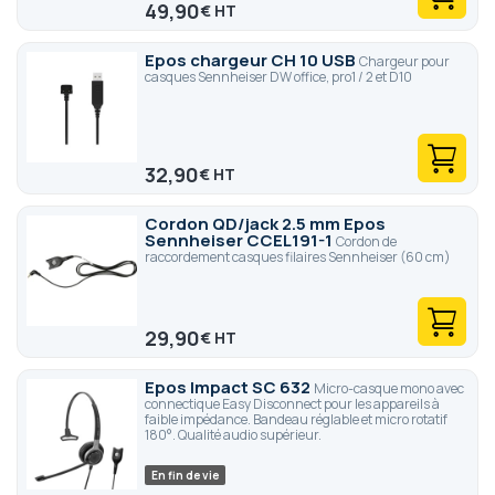
49,90
€
Epos chargeur CH 10 USB
Chargeur pour
casques Sennheiser DW office, pro1 / 2 et D10
32,90
€
Cordon QD/jack 2.5 mm Epos
Sennheiser CCEL191-1
Cordon de
raccordement casques filaires Sennheiser (60 cm)
29,90
€
Epos Impact SC 632
Micro-casque mono avec
connectique Easy Disconnect pour les appareils à
faible impédance. Bandeau réglable et micro rotatif
180°. Qualité audio supérieur.
En fin de vie