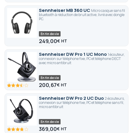
85
100
% of
Sennheiser MB 360 UC
Micro casque sans fil
bluetooth à réduction de bruit active, livré avec dongle
PC.
En fin de vie
249,00
€
Sennheiser DW Pro 1 UC Mono
1 écouteur,
connexion sur téléphone fixe, PC et téléphone DECT
avec micro antibruit
En fin de vie
200,67
€
68
100
% of
Sennheiser DW Pro 2 UC Duo
2 écouteurs,
connexion sur téléphone fixe, PC et téléphone sans fil,
micro antibruit
En fin de vie
369,00
€
75
100
% of