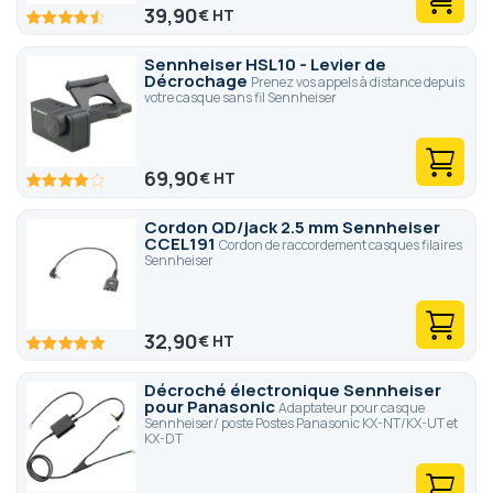
39,90
€
90
100
% of
Sennheiser HSL10 - Levier de
Décrochage
Prenez vos appels à distance depuis
votre casque sans fil Sennheiser
69,90
€
80
100
% of
Cordon QD/jack 2.5 mm Sennheiser
CCEL191
Cordon de raccordement casques filaires
Sennheiser
32,90
€
100
100
% of
Décroché électronique Sennheiser
pour Panasonic
Adaptateur pour casque
Sennheiser/ poste Postes Panasonic KX-NT/KX-UT et
KX-DT