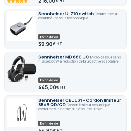
218,00
€
93.4
100
% of
Sennheiser UI 710 switch
Commutateur
combiné - casque téléphonique
En fin de vie
39,90
€
Sennheiser MB 660 UC
Micro-casque sans
fil Bluetooth® à réduction de bruit active adaptative
En fin de vie
445,00
€
Sennheiser CEUL 31 - Cordon limiteur
85dB QD/QD
Cordon limiteur acoustique
conforme à la norme sur le bruit au travail
En fin de vie
54,90
€