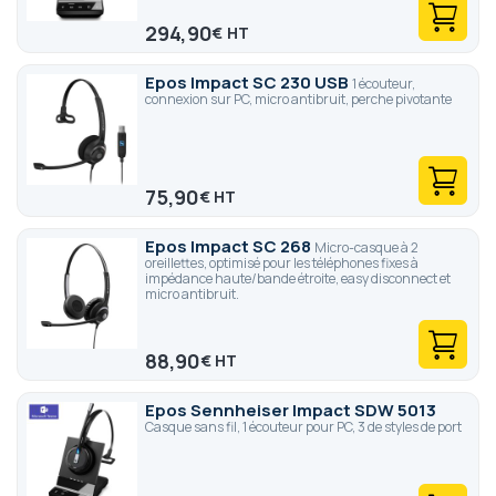
294,90
€
Epos Impact SC 230 USB
1 écouteur,
connexion sur PC, micro antibruit, perche pivotante
75,90
€
Epos Impact SC 268
Micro-casque à 2
oreillettes, optimisé pour les téléphones fixes à
impédance haute/bande étroite, easy disconnect et
micro antibruit.
88,90
€
Epos Sennheiser Impact SDW 5013
Casque sans fil, 1 écouteur pour PC, 3 de styles de port