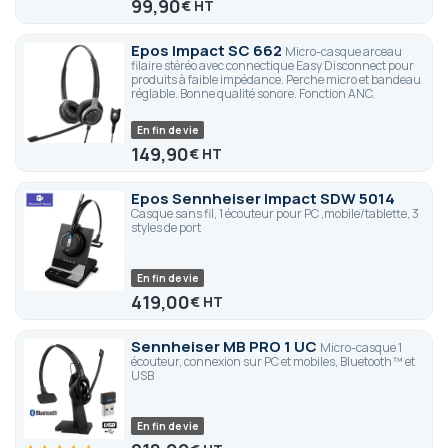
99,90
€
Epos Impact SC 662
Micro-casque arceau
filaire stéréo avec connectique Easy Disconnect pour
produits à faible impédance. Perche micro et bandeau
réglable. Bonne qualité sonore. Fonction ANC.
En fin de vie
149,90
€
Epos Sennheiser Impact SDW 5014
Casque sans fil, 1 écouteur pour PC ,mobile/tablette, 3
styles de port
En fin de vie
419,00
€
Sennheiser MB PRO 1 UC
Micro-casque 1
écouteur, connexion sur PC et mobiles, Bluetooth™ et
USB
En fin de vie