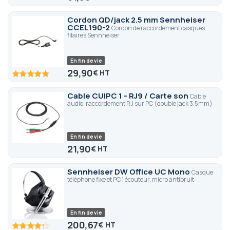
Cordon QD/jack 2.5 mm Sennheiser
CCEL190-2
Cordon de raccordement casques
filaires Sennheiser
En fin de vie
29,90
€
100
100
% of
Cable CUIPC 1 - RJ9 / Carte son
Cable
audio, raccordement RJ sur PC (double jack 3.5mm)
En fin de vie
21,90
€
Sennheiser DW Office UC Mono
Casque
téléphone fixe et PC 1 écouteur, micro antibruit
En fin de vie
200,67
€