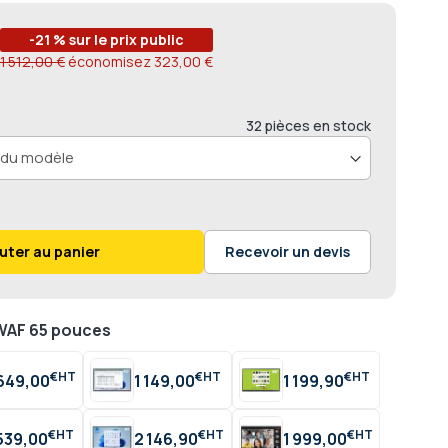
-21 % sur le prix public
1 512,00 €
économisez
323,00 €
32 pièces en stock
uter au panier
Recevoir un devis
AF 65 pouces
€
€
€
 649,00
1 149,00
1 199,90
€
€
€
 539,00
2 146,90
1 999,00