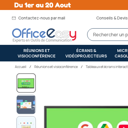
Contactez-nous par mail
Conseils & Devis 
RÉUNIONS ET
ÉCRANS &
MIC
VISIOCONFÉRENCE
VIDÉOPROJECTEURS
CASQ
Accueil
réunions et visioconférence
Tableaux et écrans interact
Passer
à
la
fin
de
la
galerie
d’images