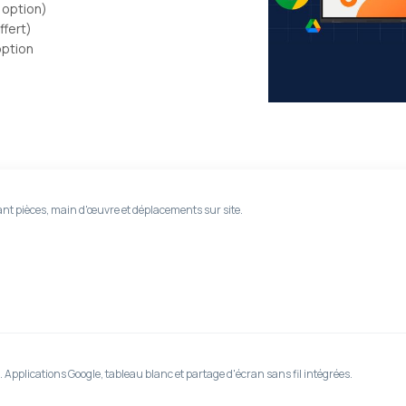
 option)
ffert)
option
ant pièces, main d'œuvre et déplacements sur site.
 Applications Google, tableau blanc et partage d'écran sans fil intégrées.