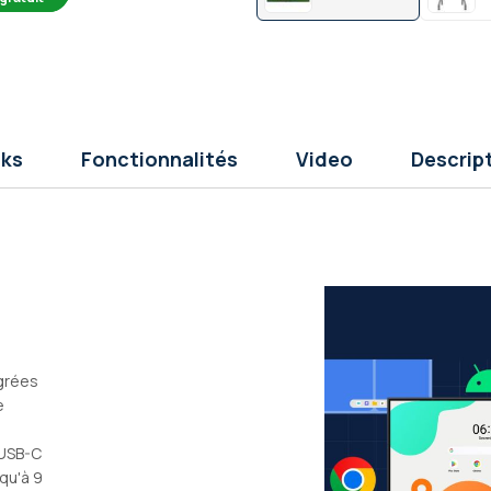
ks
Fonctionnalités
Video
Descrip
égrées
e
 USB-C
squ'à 9