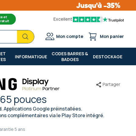
ce et
Excellent
ratuit
Chercher
Chercher
Mon compte
Mon panier
 ET
CODES BARRES &
INFORMATIQUE
DESTOCKAGE
TES
BADGES
Partager
65 pouces
d. Applications Google préinstallées.
ns complémentaires via le Play Store intégré.
arantie
5 ans