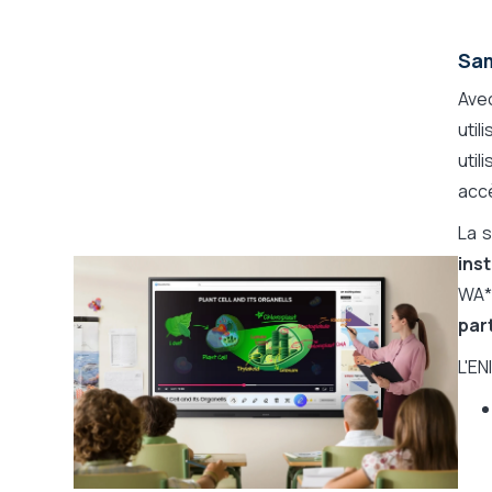
Gamme fabricant
Samsung WAx
Sam
Ave
util
util
accè
La 
ins
WA* 
par
L'E