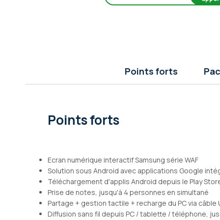
Galerie
d’images
Points forts
Pac
Points forts
Ecran numérique interactif Samsung série WAF
Solution sous Android avec applications Google int
Téléchargement d'applis Android depuis le Play Stor
Prise de notes, jusqu'à 4 personnes en simultané
Partage + gestion tactile + recharge du PC via câble
Diffusion sans fil depuis PC / tablette / téléphone, ju