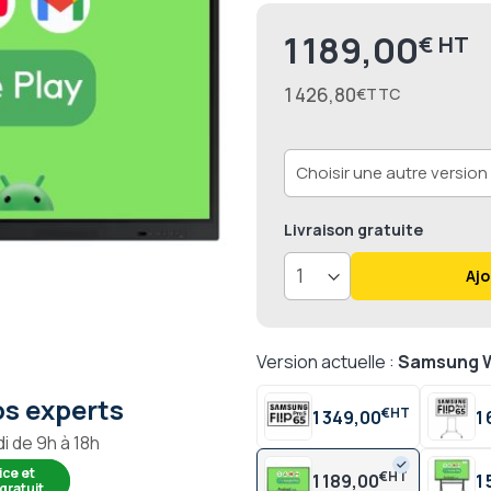
1 189,00
€
Prix
1 426,80
€
Livraison
gratuite
Ajo
Version actuelle :
Samsung W
s experts
€
1 349,00
1
i de 9h à 18h
ice et
€
1 189,00
1
gratuit