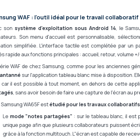
sung WAF : l'outil idéal pour le travail collaboratif
c son
système d'exploitation sous Android 14
, le Sams
isateurs. Son menu d'accueil est personnalisable, sélectio
isation simplifiée. L'interface tactile est complétée par
s rapide aux fonctions principales : accueil, retour, volume +/
série WAF de chez Samsung, comme pour les anciennes gén
tantanné
sur l'application tableau blanc mise à disposition. 
car il est possible à tout moment, en dehors de cette appl
tagés
, sans avoir besoin de faire une capture de l'écran au p
NI Samsung WA65F est
étudié pour les travaux collaboratifs
Le
mode "notes partagées"
: sur le tableau blanc, il es
unique page afin que plusieurs collaborateurs puissent écr
grâce à la fonction multitouch. L''écran est capable de recev