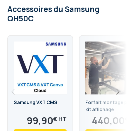
Accessoires
du Samsung
QH50C
Samsung VXT CMS
Forfait montage po
kit affichage
dynamique, pose
99,90
440,00
€
€
simple
119,88
528,00
€
€