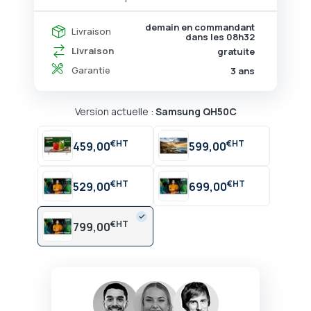
demain en commandant
Livraison
dans les
08h32
Livraison
gratuite
Garantie
3 ans
Version actuelle :
Samsung QH50C
€
€
459,00
599,00
€
€
529,00
699,00
€
799,00