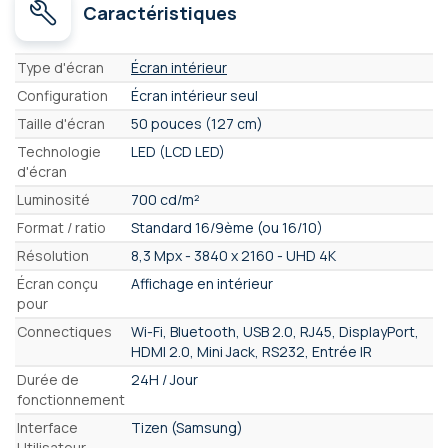
Caractéristiques
Caractéristiques
Type d'écran
Écran intérieur
Configuration
Écran intérieur seul
Taille d'écran
50 pouces (127 cm)
Technologie
LED (LCD LED)
d'écran
Luminosité
700 cd/m²
Format / ratio
Standard 16/9ème (ou 16/10)
Résolution
8,3 Mpx - 3840 x 2160 - UHD 4K
Écran conçu
Affichage en intérieur
pour
Connectiques
Wi-Fi, Bluetooth, USB 2.0, RJ45, DisplayPort,
HDMI 2.0, Mini Jack, RS232, Entrée IR
Durée de
24H / Jour
fonctionnement
Interface
Tizen (Samsung)
Utilisateur,