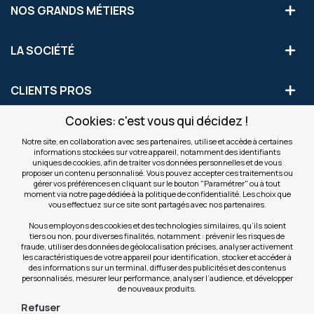
NOS GRANDS MÉTIERS
LA SOCIÉTÉ
CLIENTS PROS
Cookies: c'est vous qui décidez !
S'INSCRIRE AUX OFFRES COMMERCIALES
Notre site, en collaboration avec ses partenaires, utilise et accède à certaines
informations stockées sur votre appareil, notamment des identifiants
Inscription
uniques de cookies, afin de traiter vos données personnelles et de vous
Valider
à
proposer un contenu personnalisé. Vous pouvez accepter ces traitements ou
notre
gérer vos préférences en cliquant sur le bouton "Paramétrer" ou à tout
moment via notre page dédiée à la politique de confidentialité. Les choix que
newsletter
INFOS
vous effectuez sur ce site sont partagés avec nos partenaires.
:
Nous employons des cookies et des technologies similaires, qu’ils soient
tiers ou non, pour diverses finalités, notamment : prévenir les risques de
NOS SITES
fraude, utiliser des données de géolocalisation précises, analyser activement
les caractéristiques de votre appareil pour identification, stocker et accéder à
des informations sur un terminal, diffuser des publicités et des contenus
personnalisés, mesurer leur performance, analyser l’audience, et développer
de nouveaux produits.
Refuser