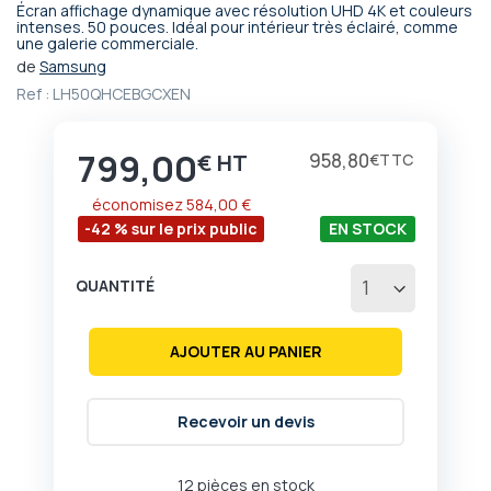
Écran affichage dynamique avec résolution UHD 4K et couleurs
Passer
intenses. 50 pouces. Idéal pour intérieur très éclairé, comme
une galerie commerciale.
au
début
de
Samsung
de
Ref :
LH50QHCEBGCXEN
la
Galerie
d’images
799,00
Prix
958,80
€
€
économisez
584,00 €
-42 % sur le prix public
EN STOCK
QUANTITÉ
AJOUTER AU PANIER
Recevoir un devis
12 pièces en stock