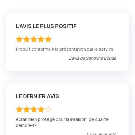
L'AVIS LE PLUS POSITIF
100
100
% of
Produit conforme à la présentation par le service
L'avis de
Sandrine Boude
LE DERNIER AVIS
80
100
% of
écran bien protégé pour la livraison, de qualité
semble-t-il.
L'avis de
BCInfo