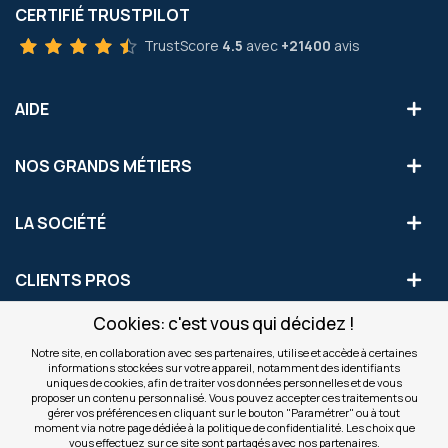
CERTIFIÉ TRUSTPILOT
TrustScore
4.5
avec
+21400
avis
AIDE
NOS GRANDS MÉTIERS
LA SOCIÉTÉ
CLIENTS PROS
Cookies: c'est vous qui décidez !
S'INSCRIRE AUX OFFRES COMMERCIALES
Notre site, en collaboration avec ses partenaires, utilise et accède à certaines
informations stockées sur votre appareil, notamment des identifiants
Inscription
uniques de cookies, afin de traiter vos données personnelles et de vous
Valider
à
proposer un contenu personnalisé. Vous pouvez accepter ces traitements ou
notre
gérer vos préférences en cliquant sur le bouton "Paramétrer" ou à tout
moment via notre page dédiée à la politique de confidentialité. Les choix que
newsletter
INFOS
vous effectuez sur ce site sont partagés avec nos partenaires.