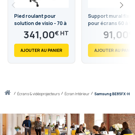
Pied roulant pour
Support mural fixe
solution de visio - 70 à
pour écrans 60 à 98
100 pouces
pouces
341,00
91,00
€
€
409,20
109,20
€
€
AJOUTER AU PANIER
AJOUTER AU PANIE
Accueil
écrans & vidéoprojecteurs
Écran Intérieur
Samsung BE85FX-H