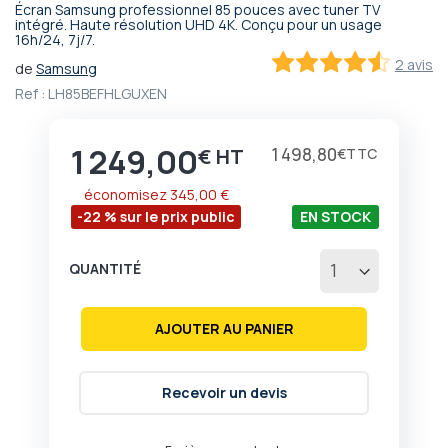
Écran Samsung professionnel 85 pouces avec tuner TV
Passer
intégré. Haute résolution UHD 4K. Conçu pour un usage
16h/24, 7j/7.
au
début
2 avis
de
Samsung
de
90
100
% of
Ref :
LH85BEFHLGUXEN
la
Galerie
d’images
1 249,00
Prix
1 498,80
€
€
économisez
345,00 €
-22 % sur le prix public
EN STOCK
QUANTITÉ
AJOUTER AU PANIER
Recevoir un devis