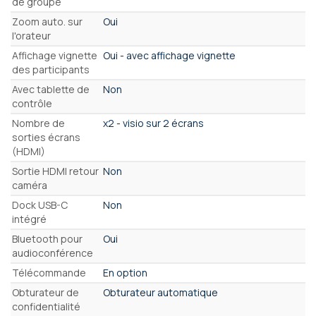
de groupe
Zoom auto. sur
Oui
l'orateur
Affichage vignette
Oui - avec affichage vignette
des participants
Avec tablette de
Non
contrôle
Nombre de
x2 - visio sur 2 écrans
sorties écrans
(HDMI)
Sortie HDMI retour
Non
caméra
Dock USB-C
Non
intégré
Bluetooth pour
Oui
audioconférence
Télécommande
En option
Obturateur de
Obturateur automatique
confidentialité