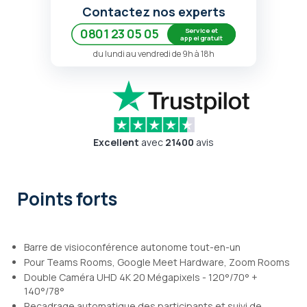
Contactez nos experts
Service et
0801 23 05 05
appel gratuit
du lundi au vendredi de 9h à 18h
Excellent
avec
21400
avis
Points forts
Barre de visioconférence autonome tout-en-un
Pour Teams Rooms, Google Meet Hardware, Zoom Rooms
Double Caméra UHD 4K 20 Mégapixels - 120°/70° +
140°/78°
Recadrage automatique des participants et suivi de