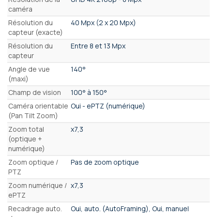
caméra
Résolution du
40 Mpx (2 x 20 Mpx)
capteur (exacte)
Résolution du
Entre 8 et 13 Mpx
capteur
Angle de vue
140°
(maxi)
Champ de vision
100° à 150°
Caméra orientable
Oui - ePTZ (numérique)
(Pan Tilt Zoom)
Zoom total
x7,3
(optique +
numérique)
Zoom optique /
Pas de zoom optique
PTZ
Zoom numérique /
x7,3
ePTZ
Recadrage auto.
Oui, auto. (AutoFraming), Oui, manuel