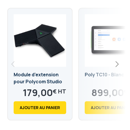
Module d'extension
Poly TC10 - Blanc
pour Polycom Studio
179,00
899,00
€
€
214,80
1 078,80
€
€
AJOUTER AU PANIER
AJOUTER AU PANIE