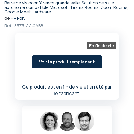
Barre de visioconférence grande salle. Solution de salle
Passer
autonome compatible Microsoft Teams Rooms, Zoom Rooms,
Google Meet Hardware.
au
début
de
HP Poly
de
Ref :
83Z51AA#ABB
la
Galerie
d’images
En fin de vie
Voir le produit remplaçant
Ce produit est en fin de vie et arrêté par
le fabricant.