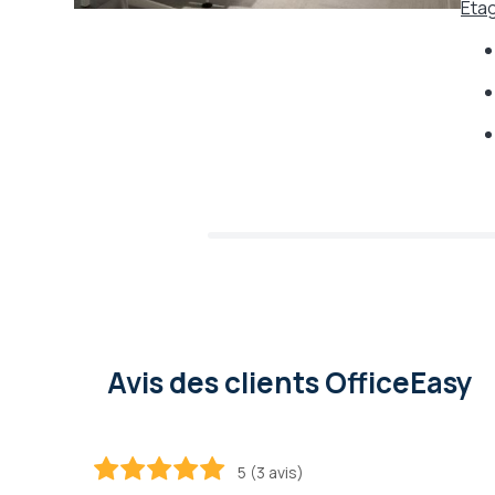
Eta
Avis des clients OfficeEasy
5 (3 avis)
100
100
% of