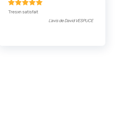
100
100
% of
Tresxn satisfait
L'avis de
David VESPUCE