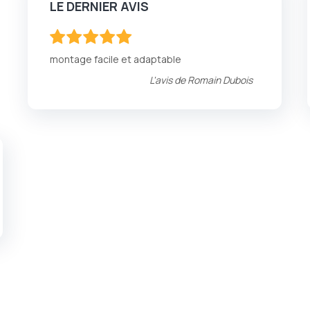
LE DERNIER AVIS
100
100
% of
montage facile et adaptable
L'avis de
Romain Dubois