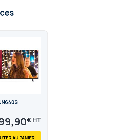
uces
UN640S
99,90
€
9,88
€
UTER AU PANIER