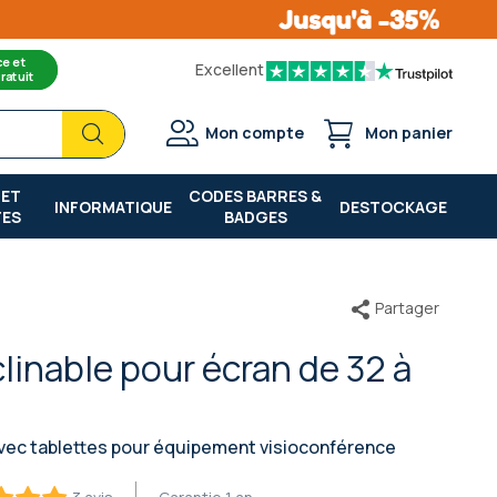
ce et
Excellent
ratuit
Chercher
Chercher
Mon compte
Mon panier
 ET
CODES BARRES &
INFORMATIQUE
DESTOCKAGE
TES
BADGES
Partager
clinable pour écran de 32 à
 avec tablettes pour équipement visioconférence