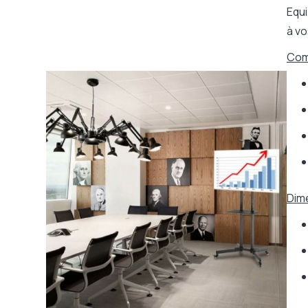
Support caméra intégré
Oui
Equi
Poids maxi supporté
50 kg
à vo
Couleur
Noir
Comp
Dim