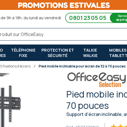
Servi
0801 23 05 05
de 9h à 18h, du lundi au vendredi
appel g
RO
TÉLÉPHONIE
PROTECTION ET
TALKIE
MOBILES
UES
FIXE
SÉCURITÉ
WALKIE
TABLET
t Fixations d'écrans
Pied mobile inclinable pour écran de 32 à 70 pouces
Pied mobile in
70 pouces
Support d'écran inclinable,