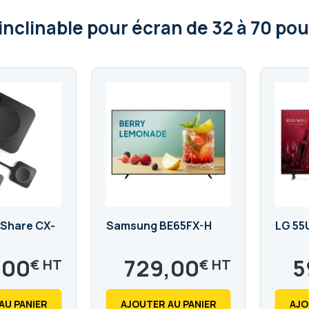
inclinable pour écran de 32 à 70 po
kShare CX-
Samsung BE65FX-H
LG 55
,00
729,00
5
€
€
874,80
71
€
AU PANIER
AJOUTER AU PANIER
AJO