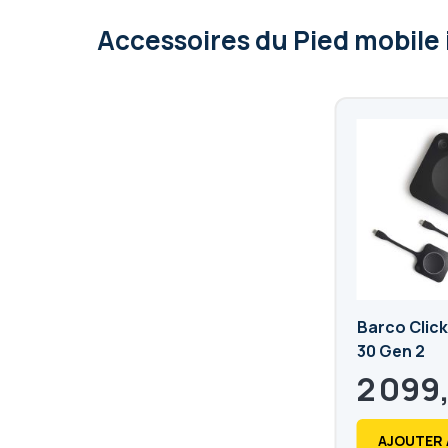
Accessoires
du Pied mobile 
Barco Clic
30 Gen 2
2 099
2 518,80
€
AJOUTER 