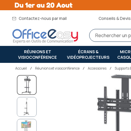
Contactez-nous par mail
Conseils & Devis 
RÉUNIONS ET
ÉCRANS &
MIC
VISIOCONFÉRENCE
VIDÉOPROJECTEURS
CASQ
Accueil
réunions et visioconférence
Accessoires
Supports E
Passer
à
la
fin
de
la
galerie
d’images