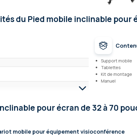
lités
du Pied mobile inclinable pour 
Conten
Support mobile
Tablettes
Kit de montage
Manuel
inclinable pour écran de 32 à 70 pou
400 , 400 x 200, 400 x 400, 600 x 400
ouces, 46 pouces, 49 pouces, 50 pouces,
ouces
riot mobile pour équipement visioconférence