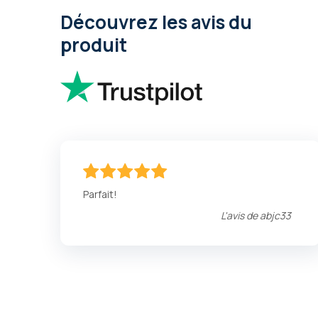
Découvrez les avis du
produit
100
100
% of
Parfait!
L'avis de
abjc33