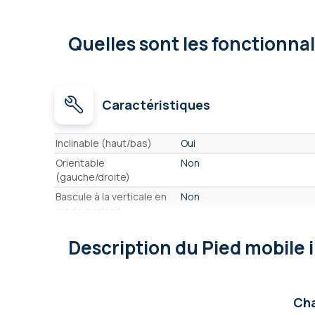
Quelles sont les fonctionna
Caractéristiques
Caractéristiques
Inclinable (haut/bas)
Oui
Orientable
Non
(gauche/droite)
Bascule à la verticale en
Non
mode portrait
Élévation motorisée
Non
Description
du Pied mobile 
Fixation VESA (L x H)
200 x 200, 300 x 300, 300 x 
Compatibilité par taille
37 pouces, 39 pouces, 43 p
d'écran
55 pouces, 65 pouces, 70 p
Cha
Type de support
Au sol - chariot roulant