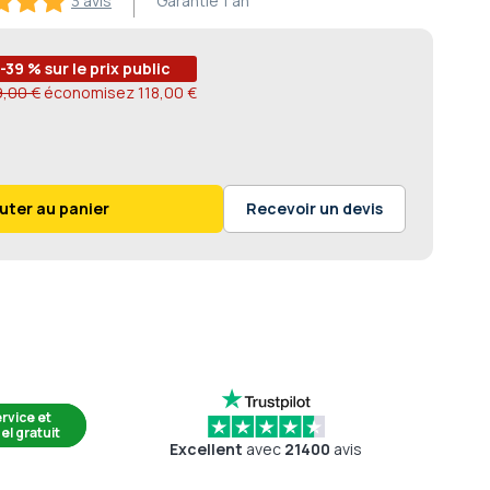
3 avis
Garantie
1 an
-39 % sur le prix public
,00 €
économisez
118,00 €
uter au panier
Recevoir un devis
rvice et
el gratuit
Excellent
avec
21400
avis