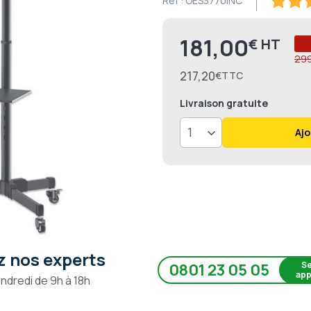
Ref :
OES3770INC
100
100
% of
181,00
€
Prix
299
217,20
€
Livraison
gratuite
Ajo
 nos experts
Se
0801 23 05 05
app
endredi de 9h à 18h