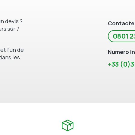
n devis ?
Contacte
rs sur 7
0801 2
et l'un de
Numéro in
dans les
+33 (0)3