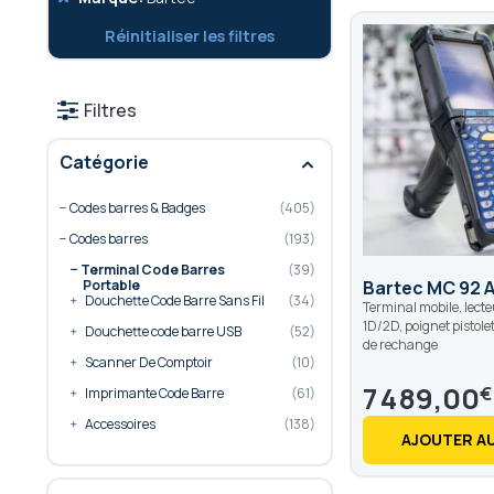
cet
Réinitialiser les filtres
élément
Filtres
Catégorie
Codes barres & Badges
405
Codes barres
193
Terminal Code Barres
39
Bartec MC 92 A
Portable
Douchette Code Barre Sans Fil
34
Terminal mobile, lecte
1D/2D, poignet pistolet
Douchette code barre USB
52
de rechange
Scanner De Comptoir
10
7 489,00
€
Imprimante Code Barre
61
Accessoires
138
AJOUTER AU