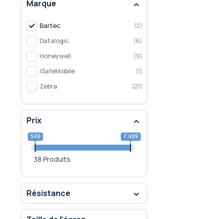
Marque
Bartec
2
Datalogic
6
Honeywell
9
iSafeMobile
1
Zebra
21
Prix
549
7 489
38 Produits
Résistance