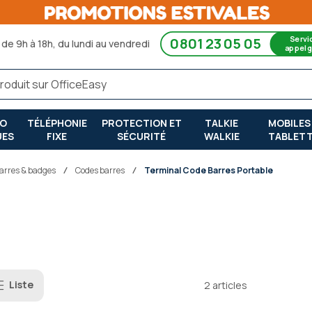
Servi
0801 23 05 05
de 9h à 18h, du lundi au vendredi
appel g
RO
TÉLÉPHONIE
PROTECTION ET
TALKIE
MOBILES
UES
FIXE
SÉCURITÉ
WALKIE
TABLET
barres & badges
Codes barres
Terminal Code Barres Portable
Liste
2
articles