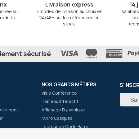
rix
Livraison express
14 
'année sur
3 modes de livraison au choix en
Valables
roduits.
24/48H sur les références en
pro
stock.
(con
iement sécurisé
NOS GRANDS MÉTIERS
S'INSC
Visio Conférence
Inscripti
Tableau Interactif
à
notre
paiement
Affichage Dynamique
newslett
er
Micro Casques
:
Lecteur de Code Barre
Talkie Walkie