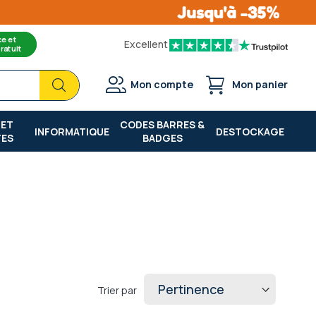
ce et
Excellent
ratuit
Chercher
Chercher
Mon compte
Mon panier
 ET
CODES BARRES &
INFORMATIQUE
DESTOCKAGE
TES
BADGES
Trier par