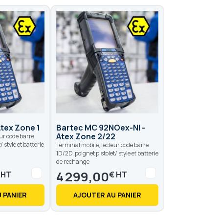
tex Zone 1
Bartec MC 92NOex-NI -
Atex Zone 2/22
ur code barre
/ style et batterie
Terminal mobile, lecteur code barre
1D/2D, poignet pistolet/ style et batterie
de rechange
4 299,00
€
 PANIER
AJOUTER AU PANIER