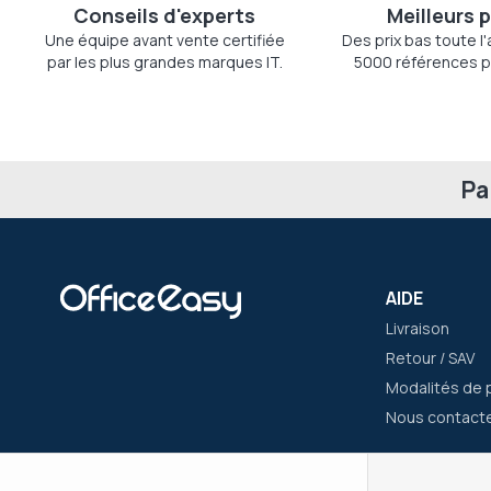
Conseils d'experts
Meilleurs p
Une équipe avant vente certifiée
Des prix bas toute l
par les plus grandes marques IT.
5000 références p
Pa
AIDE
Livraison
Retour / SAV
Modalités de 
Nous contact
CERTIFIÉ TRUSTPILOT