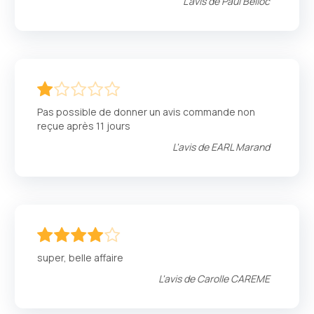
L'avis de
Paul Belloc
20
100
% of
Pas possible de donner un avis commande non
reçue après 11 jours
L'avis de
EARL Marand
80
100
% of
super, belle affaire
L'avis de
Carolle CAREME