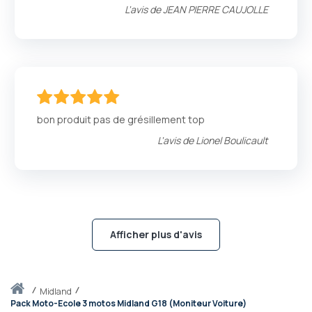
L'avis de
JEAN PIERRE CAUJOLLE
100
100
% of
bon produit pas de grésillement top
L'avis de
Lionel Boulicault
Afficher plus d'avis
Accueil
midland
Pack Moto-Ecole 3 motos Midland G18 (Moniteur Voiture)