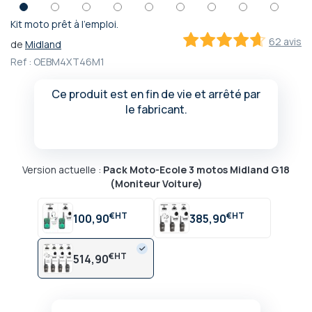
Kit moto prêt à l'emploi.
Passer
62 avis
de
Midland
au
92.2
100
% of
début
Ref :
OEBM4XT46M1
de
la
Ce produit est en fin de vie et arrêté par
Galerie
le fabricant.
d’images
Version actuelle :
Pack Moto-Ecole 3 motos Midland G18
(Moniteur Voiture)
€
€
100,90
385,90
€
514,90