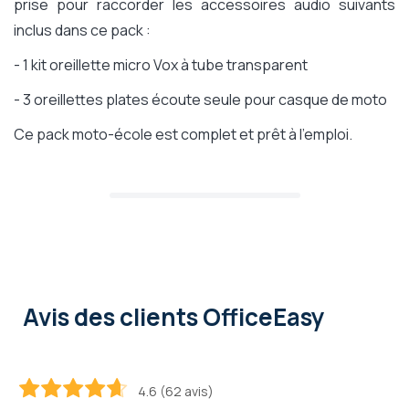
prise pour raccorder les accessoires audio suivants
inclus dans ce pack :
- 1 kit oreillette micro Vox à tube transparent
- 3 oreillettes plates écoute seule pour casque de moto
Ce pack moto-école est complet et prêt à l'emploi.
Avis des clients OfficeEasy
4.6 (62 avis)
92.2
100
% of