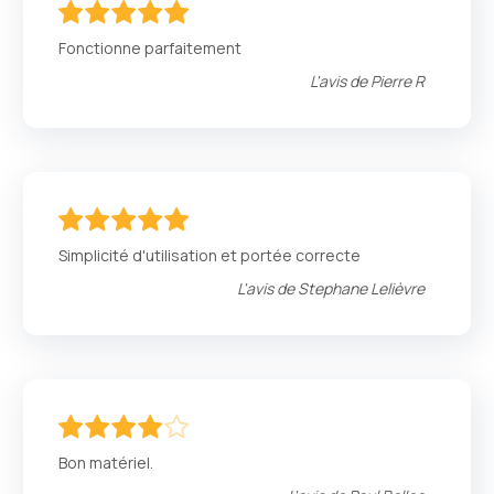
100
100
% of
Fonctionne parfaitement
L'avis de
Pierre R
100
100
% of
Simplicité d'utilisation et portée correcte
L'avis de
Stephane Lelièvre
80
100
% of
Bon matériel.