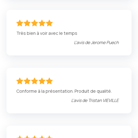
100
100
% of
Très bien à voir avec le temps
L'avis de
Jerome Puech
100
100
% of
Conforme à la présentation. Produit de qualité.
L'avis de
Tristan VIEVILLE