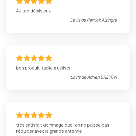
100
100
% of
Au top délais prix
L'avis de
Patrick Alzingre
100
100
% of
bon produit, facile a utiliser
L'avis de
Adrien BRETON
100
100
% of
tres satisfait dommage que l'on ne puisse pas
l'équiper avec la grande antenne