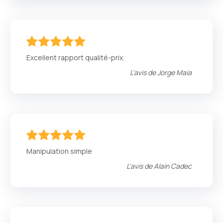
100
100
% of
Excellent rapport qualité-prix.
L'avis de
Jorge Maia
100
100
% of
Manipulation simple
L'avis de
Alain Cadec