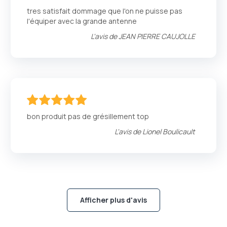
100
100
% of
tres satisfait dommage que l'on ne puisse pas
l'équiper avec la grande antenne
L'avis de
JEAN PIERRE CAUJOLLE
100
100
% of
bon produit pas de grésillement top
L'avis de
Lionel Boulicault
Afficher plus d'avis