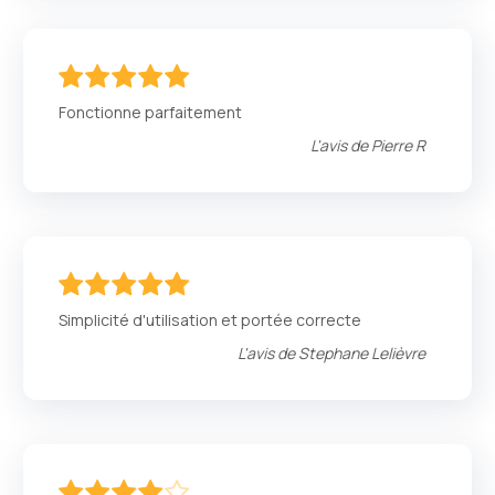
100
100
% of
Fonctionne parfaitement
L'avis de
Pierre R
100
100
% of
Simplicité d'utilisation et portée correcte
L'avis de
Stephane Lelièvre