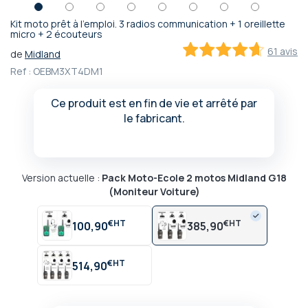
Kit moto prêt à l'emploi. 3 radios communication + 1 oreillette
Passer
micro + 2 écouteurs
au
61 avis
de
Midland
début
92.2
100
% of
Ref :
OEBM3XT4DM1
de
la
Galerie
Ce produit est en fin de vie et arrêté par
d’images
le fabricant.
Version actuelle :
Pack Moto-Ecole 2 motos Midland G18
(Moniteur Voiture)
€
€
100,90
385,90
€
514,90