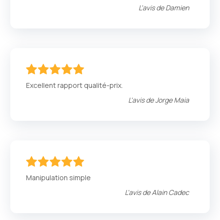
L'avis de
Damien
100
100
% of
Excellent rapport qualité-prix.
L'avis de
Jorge Maia
100
100
% of
Manipulation simple
L'avis de
Alain Cadec