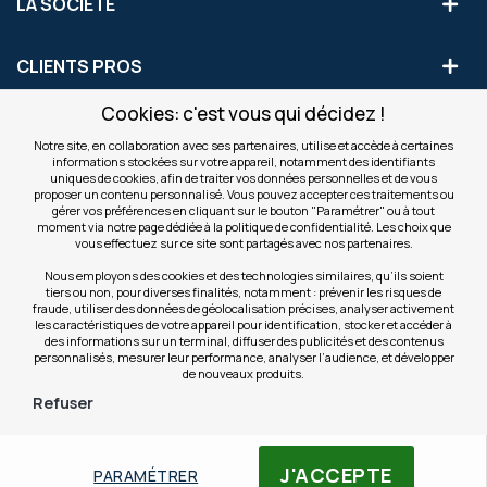
LA SOCIÉTÉ
CLIENTS PROS
Cookies: c'est vous qui décidez !
S'INSCRIRE AUX OFFRES COMMERCIALES
Notre site, en collaboration avec ses partenaires, utilise et accède à certaines
informations stockées sur votre appareil, notamment des identifiants
Inscription
uniques de cookies, afin de traiter vos données personnelles et de vous
Valider
à
proposer un contenu personnalisé. Vous pouvez accepter ces traitements ou
notre
gérer vos préférences en cliquant sur le bouton "Paramétrer" ou à tout
moment via notre page dédiée à la politique de confidentialité. Les choix que
newsletter
INFOS
vous effectuez sur ce site sont partagés avec nos partenaires.
:
Nous employons des cookies et des technologies similaires, qu’ils soient
tiers ou non, pour diverses finalités, notamment : prévenir les risques de
NOS SITES
fraude, utiliser des données de géolocalisation précises, analyser activement
les caractéristiques de votre appareil pour identification, stocker et accéder à
des informations sur un terminal, diffuser des publicités et des contenus
personnalisés, mesurer leur performance, analyser l’audience, et développer
de nouveaux produits.
Refuser
© Copyright OfficeEasy 2026
J'ACCEPTE
PARAMÉTRER