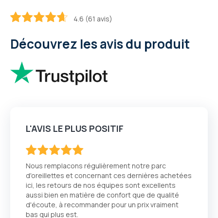
4.6 (61 avis)
92.2
100
% of
Découvrez les avis du produit
L'AVIS LE PLUS POSITIF
100
100
% of
Nous remplacons régulièrement notre parc
d'oreillettes et concernant ces dernières achetées
ici, les retours de nos équipes sont excellents
aussi bien en matière de confort que de qualité
d'écoute, à recommander pour un prix vraiment
bas qui plus est.