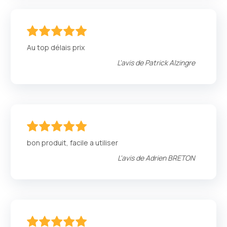
100
100
% of
Au top délais prix
L'avis de
Patrick Alzingre
100
100
% of
bon produit, facile a utiliser
L'avis de
Adrien BRETON