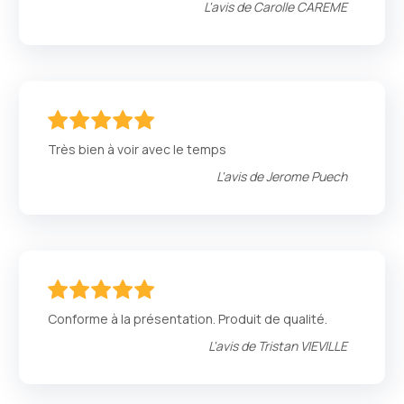
L'avis de
Carolle CAREME
100
100
% of
Très bien à voir avec le temps
L'avis de
Jerome Puech
100
100
% of
Conforme à la présentation. Produit de qualité.
L'avis de
Tristan VIEVILLE