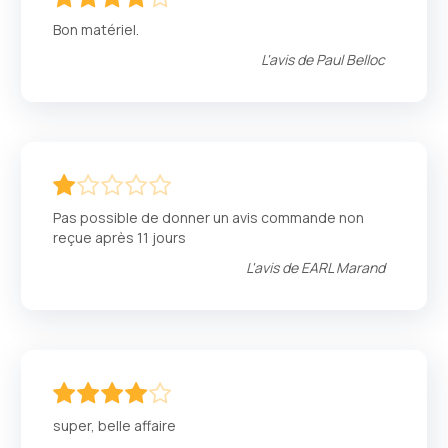
80
100
% of
Bon matériel.
L'avis de
Paul Belloc
20
100
% of
Pas possible de donner un avis commande non
reçue après 11 jours
L'avis de
EARL Marand
80
100
% of
super, belle affaire