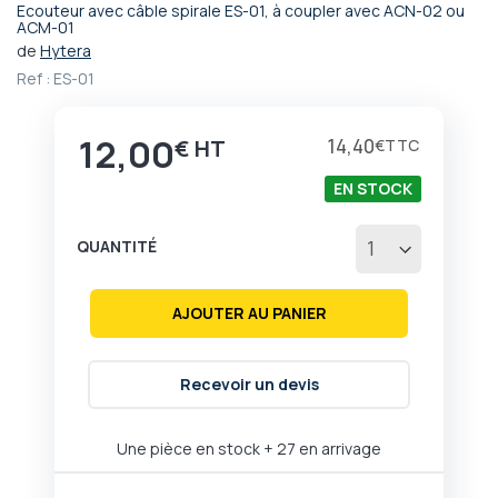
Ecouteur avec câble spirale ES-01, à coupler avec ACN-02 ou
Passer
ACM-01
au
de
Hytera
début
Ref :
ES-01
de
la
Galerie
12,00
14,40
€
€
d’images
EN STOCK
QUANTITÉ
AJOUTER AU PANIER
Recevoir un devis
Une pièce en stock
+ 27 en arrivage