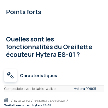
Points forts
Quelles sont les
fonctionnalités
du Oreillette
écouteur Hytera ES-01 ?
Caractéristiques
Caractéristiques
Compatible avec le talkie-walkie
Hytera PD605
Accueil
talkie walkie
Oreillettes & Accessoires
Oreillette écouteur Hytera ES-01