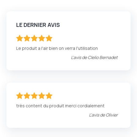
LE DERNIER AVIS
100
100
% of
Le produit a l'air bien on verra l'utilisation
L'avis de
Clelio Bernadet
100
100
% of
très content du produit merci cordialement
L'avis de
Olivier