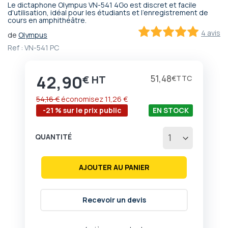
Le dictaphone Olympus VN-541 4Go est discret et facile
Passer
d'utilisation, idéal pour les étudiants et l'enregistrement de
cours en amphithéâtre.
au
début
4 avis
de
Olympus
de
100
100
% of
Ref :
VN-541 PC
la
Galerie
d’images
42,90
Prix
51,48
€
€
54,16 €
économisez
11,26 €
-21 % sur le prix public
EN STOCK
QUANTITÉ
AJOUTER AU PANIER
Recevoir un devis