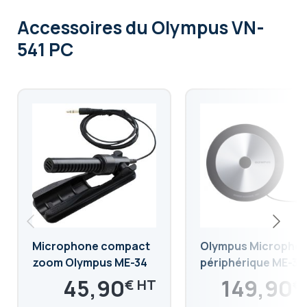
Accessoires
du Olympus VN-
541 PC
Microphone compact
Olympus Micropho
zoom Olympus ME-34
périphérique ME-33
45,90
149,90
€
€
55,08
179,88
€
€