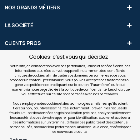
NOS GRANDS MÉTIERS
LA SOCIÉTÉ
CLIENTS PROS
Cookies: c'est vous qui décidez !
S'INSCRIRE AUX OFFRES COMMERCIALES
Notre site, en collaboration avec ses partenaires, utilise et accède à certaines
informations stockées sur votre appareil, notamment des identifiants
Inscription
uniques de cookies, afin de traiter vos données personnelles et de vous
Valider
à
proposer un contenu personnalisé. Vous pouvez accepter ces traitements ou
notre
gérer vos préférences en cliquant sur le bouton "Paramétrer" ou à tout
moment via notre page dédiée à la politique de confidentialité. Les choix que
newsletter
INFOS
vous effectuez sur ce site sont partagés avec nos partenaires.
:
Nous employons des cookies et des technologies similaires, qu’ils soient
tiers ou non, pour diverses finalités, notamment : prévenir les risques de
NOS SITES
fraude, utiliser des données de géolocalisation précises, analyser activement
les caractéristiques de votre appareil pour identification, stocker et accéder à
des informations sur un terminal, diffuser des publicités et des contenus
personnalisés, mesurer leur performance, analyser l’audience, et développer
de nouveaux produits.
Refuser