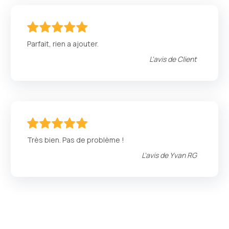
100
100
% of
Parfait, rien a ajouter.
L'avis de
Client
100
100
% of
Très bien. Pas de problème !
L'avis de
Yvan RG