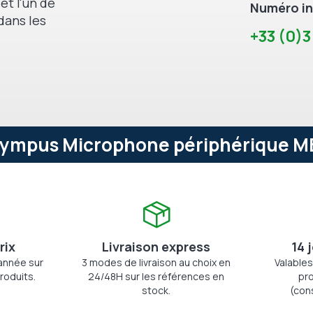
et l'un de
Numéro in
dans les
+33 (0)3
lympus Microphone périphérique ME-
rix
Livraison express
14 
'année sur
3 modes de livraison au choix en
Valables
roduits.
24/48H sur les références en
pro
stock.
(con