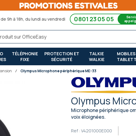
Servi
0801 23 05 05
de 9h à 18h, du lundi au vendredi
appel g
RO
TÉLÉPHONIE
PROTECTION ET
TALKIE
MOBILES
UES
FIXE
SÉCURITÉ
WALKIE
TABLET
tension
Olympus Microphone périphérique ME-33
Olympus Micro
Microphone périphérique omn
voix éloignées.
Ref :
V4201000E000