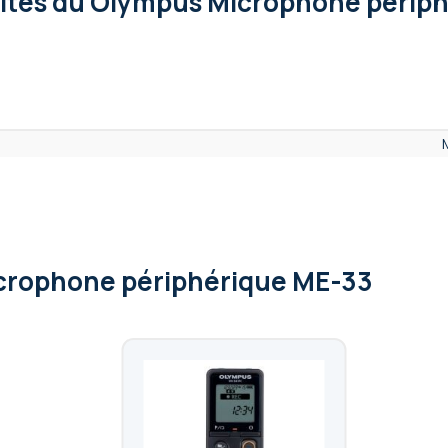
lités
du Olympus Microphone périph
crophone périphérique ME-33