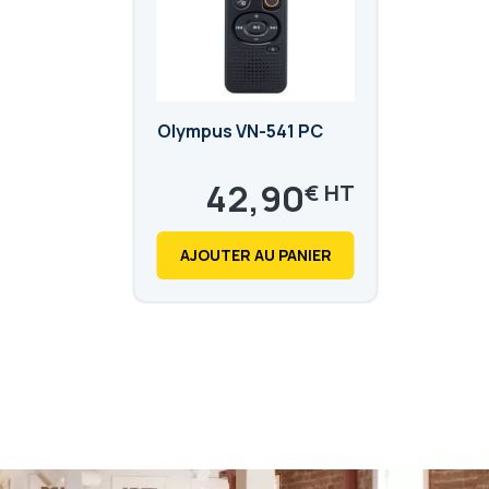
Olympus VN-541 PC
42,90
€
51,48
€
AJOUTER AU PANIER