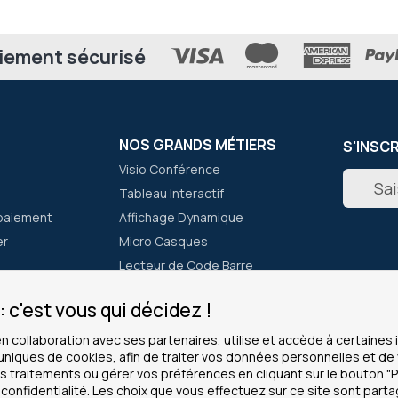
iement sécurisé
NOS GRANDS MÉTIERS
S'INSC
Visio Conférence
Inscripti
Tableau Interactif
à
notre
paiement
Affichage Dynamique
newslett
er
Micro Casques
:
Lecteur de Code Barre
Talkie Walkie
 c'est vous qui décidez !
CLIENTS PROS
INFOS
en collaboration avec ses partenaires, utilise et accède à certaine
 uniques de cookies, afin de traiter vos données personnelles et 
ous ?
Service grands comptes
Cookies
 traitements ou gérer vos préférences en cliquant sur le bouton "
Modes de paiement
Mentions
 confidentialité. Les choix que vous effectuez sur ce site sont part