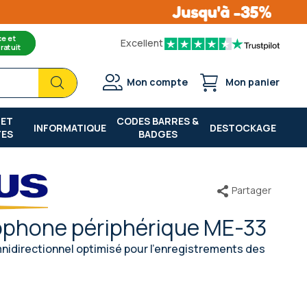
ce et
Excellent
ratuit
Chercher
Chercher
Mon compte
Mon panier
 ET
CODES BARRES &
INFORMATIQUE
DESTOCKAGE
TES
BADGES
Partager
phone périphérique ME-33
idirectionnel optimisé pour l'enregistrements des