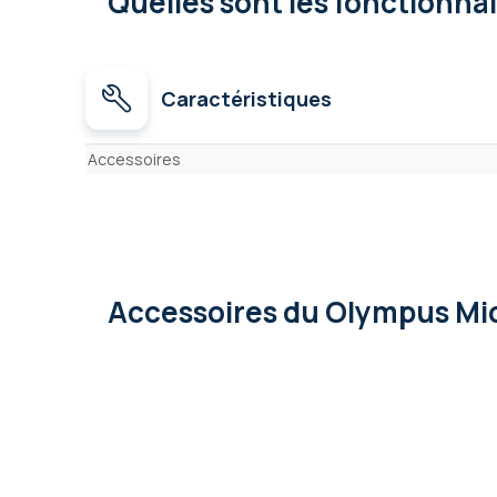
Quelles sont les fonctionna
Caractéristiques
Caractéristiques
Accessoires
Accessoires
du Olympus Mi