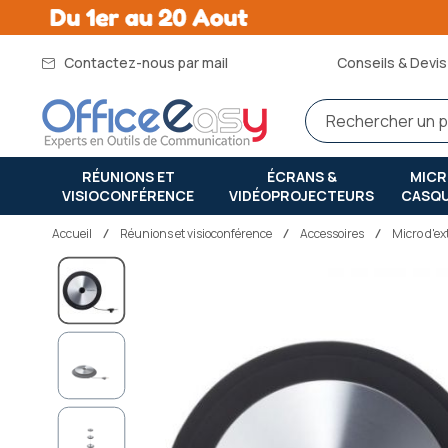
Contactez-nous par mail
Conseils & Devis 
RÉUNIONS ET
ÉCRANS &
MIC
VISIOCONFÉRENCE
VIDÉOPROJECTEURS
CASQ
Accueil
réunions et visioconférence
Accessoires
Micro d'ex
Passer
à
la
fin
de
la
galerie
d’images