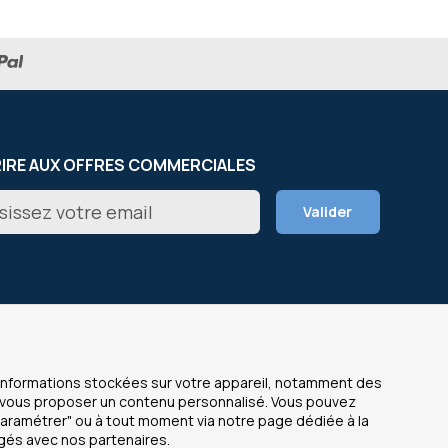
RIRE AUX OFFRES COMMERCIALES
on
Valider
er
NOS SITES
s informations stockées sur votre appareil, notamment des
de vous proposer un contenu personnalisé. Vous pouvez
OfficeEasy France
Paramétrer" ou à tout moment via notre page dédiée à la
 légales
OfficeEasy Belgium
agés avec nos partenaires.