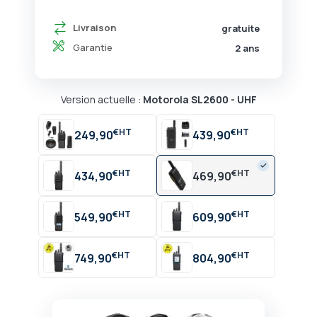
Livraison
gratuite
Garantie
2 ans
Version actuelle :
Motorola SL2600 - UHF
€
€
249,90
439,90
€
€
434,90
469,90
€
€
549,90
609,90
€
€
749,90
804,90