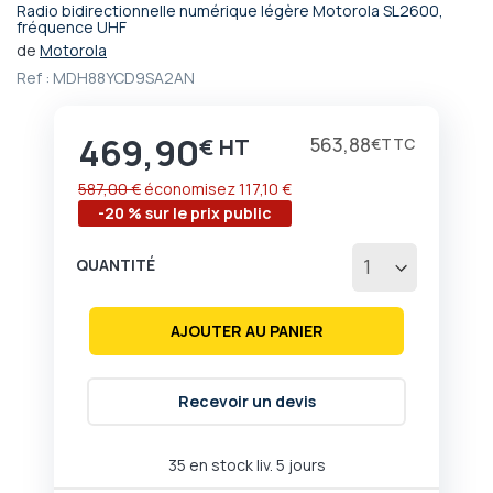
Radio bidirectionnelle numérique légère Motorola SL2600,
Passer
fréquence UHF
au
de
Motorola
début
Ref :
MDH88YCD9SA2AN
de
la
Galerie
469,90
Prix
563,88
€
€
d’images
587,00 €
économisez
117,10 €
-20 % sur le prix public
QUANTITÉ
AJOUTER AU PANIER
Recevoir un devis
35 en stock liv. 5 jours