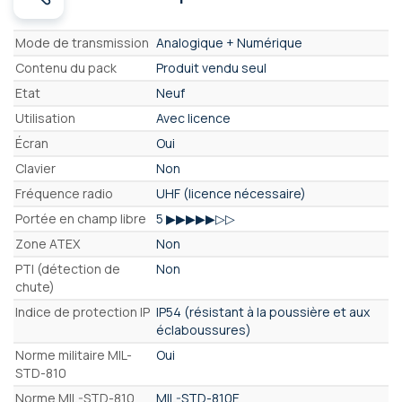
Caractéristiques
Mode de transmission
Analogique + Numérique
Contenu du pack
Produit vendu seul
Etat
Neuf
Utilisation
Avec licence
Écran
Oui
Clavier
Non
Fréquence radio
UHF (licence nécessaire)
Portée en champ libre
5 ▶▶▶▶▶▷▷
Zone ATEX
Non
PTI (détection de
Non
chute)
Indice de protection IP
IP54 (résistant à la poussière et aux
éclaboussures)
Norme militaire MIL-
Oui
STD-810
Norme MIL-STD-810
MIL-STD-810E