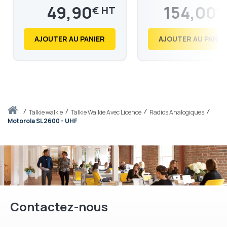
SL2600
49,90
154,00
€
€
59,88
184,80
€
€
AJOUTER AU PANIER
AJOUTER AU PANIE
Accueil
talkie walkie
Talkie Walkie Avec Licence
Radios Analogiques
Motorola SL2600 - UHF
Contactez-nous