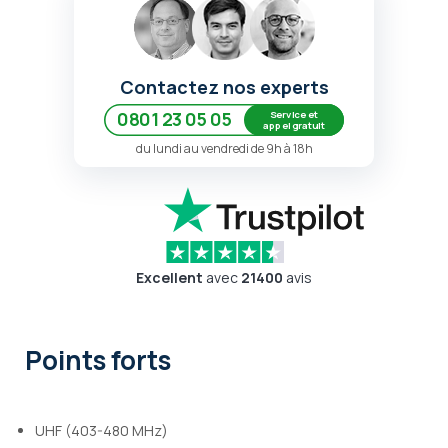
Contactez nos experts
Service et
0801 23 05 05
appel gratuit
du lundi au vendredi de 9h à 18h
Excellent
avec
21400
avis
Points forts
UHF (403-480 MHz)