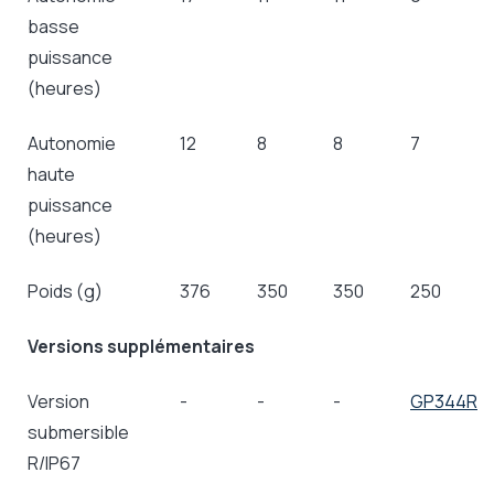
basse
puissance
(heures)
Autonomie
12
8
8
7
haute
puissance
(heures)
Poids (g)
376
350
350
250
Versions supplémentaires
Version
-
-
-
GP344R
submersible
R/IP67