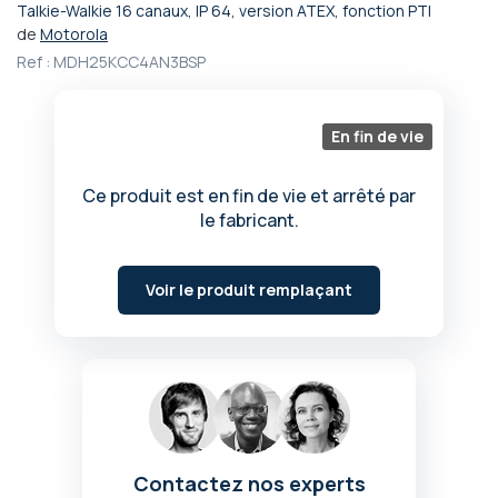
Talkie-Walkie 16 canaux, IP 64, version ATEX, fonction PTI
Passer
de
Motorola
au
Ref :
MDH25KCC4AN3BSP
début
de
la
Galerie
En fin de vie
d’images
Ce produit est en fin de vie et arrêté par
le fabricant.
Voir le produit remplaçant
Contactez nos experts