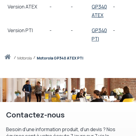
Version ATEX
-
-
GP340
-
ATEX
Version PTI
-
-
GP340
-
PTI
Accueil
motorola
Motorola GP340 ATEX PTI
Contactez-nous
Besoin d'une information produit, d'un devis ? Nos
équipes sont à votre écoute 7 jours sur 7 via le