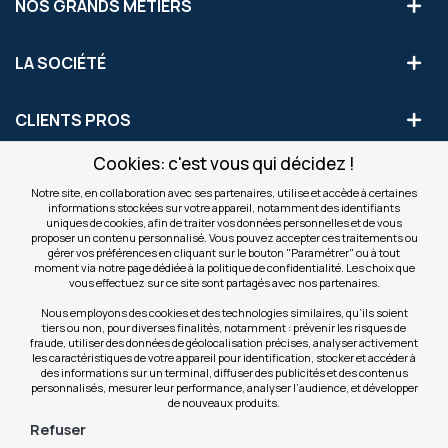
NOS GRANDS MÉTIERS
LA SOCIÉTÉ
CLIENTS PROS
Cookies: c'est vous qui décidez !
S'INSCRIRE AUX OFFRES COMMERCIALES
Notre site, en collaboration avec ses partenaires, utilise et accède à certaines
informations stockées sur votre appareil, notamment des identifiants
Inscription
uniques de cookies, afin de traiter vos données personnelles et de vous
Valider
à
proposer un contenu personnalisé. Vous pouvez accepter ces traitements ou
notre
gérer vos préférences en cliquant sur le bouton "Paramétrer" ou à tout
moment via notre page dédiée à la politique de confidentialité. Les choix que
newsletter
INFOS
vous effectuez sur ce site sont partagés avec nos partenaires.
:
Nous employons des cookies et des technologies similaires, qu’ils soient
tiers ou non, pour diverses finalités, notamment : prévenir les risques de
NOS SITES
fraude, utiliser des données de géolocalisation précises, analyser activement
les caractéristiques de votre appareil pour identification, stocker et accéder à
des informations sur un terminal, diffuser des publicités et des contenus
personnalisés, mesurer leur performance, analyser l’audience, et développer
de nouveaux produits.
Refuser