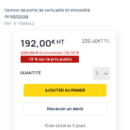
Gestion de perte de verticalité et immobilité
Passer
de
Motorola
au
Ref :
K-TERM42
début
de
la
192,00
Prix
230,40
€
€
Galerie
d’images
220,00 €
économisez
28,00 €
-13 % sur le prix public
QUANTITÉ
AJOUTER AU PANIER
Recevoir un devis
10 en stock liv. 5 jours