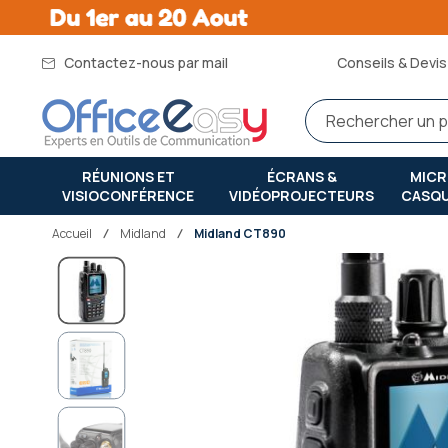
Contactez-nous par mail
Conseils & Devis 
RÉUNIONS ET
ÉCRANS &
MIC
VISIOCONFÉRENCE
VIDÉOPROJECTEURS
CASQ
Accueil
midland
Midland CT890
Passer
à
la
fin
de
la
galerie
d’images