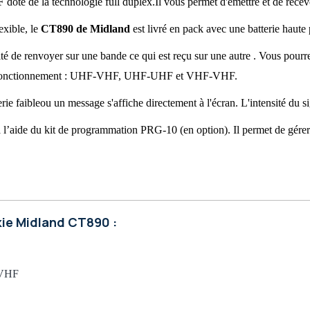
F
cun
doté de la technologie full duplex.Il vous permet d'émettre et de rece
n
exible, le
CT890 de Midland
est livré en pack avec une batterie hau
Watts
lité de renvoyer sur une bande ce qui est reçu sur une autre . Vous pour
i
s de fonctionnement : UHF‐VHF, UHF‐UHF et VHF‐VHF.
i
9
e faibleou un message s'affiche directement à l'écran. L'intensité du si
i
l’aide du kit de programmation PRG‐10 (en option). Il permet de gérer l
i
i
i
n
dividuel
kie Midland CT890 :
n
n
dland CTxxx
‐VHF