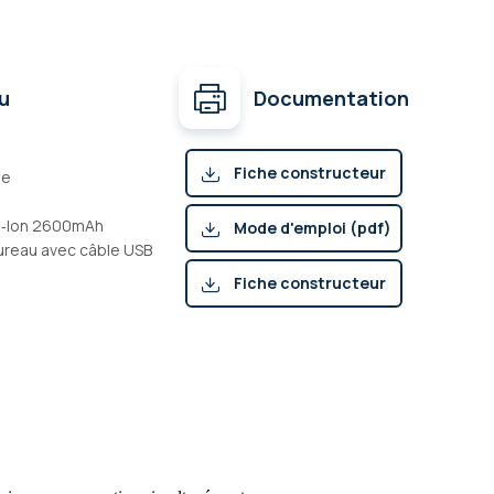
u
Documentation
Fiche constructeur
le
(pdf)
 Li‐Ion 2600mAh
Mode d'emploi (pdf)
ureau avec câble USB
Fiche constructeur
(pdf)