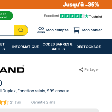
ce et
Excellent
ratuit
Chercher
Chercher
Mon compte
Mon panier
 ET
CODES BARRES &
INFORMATIQUE
DESTOCKAGE
TES
BADGES
Partager
0
l Duplex, Fonction relais, 999 canaux
21 avis
Garantie
2 ans