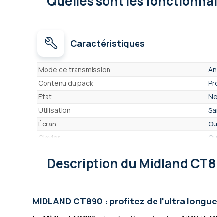
Quelles sont les fonctionna
Caractéristiques
Caractéristiques
Mode de transmission
An
Contenu du pack
Pr
Etat
Ne
Utilisation
Sa
Écran
Ou
Clavier
Ou
Fréquence radio
UH
Description
du Midland CT
Portée en champ libre
6
Bip roger
Ou
Zone ATEX
No
MIDLAND CT890 : profitez de l'ultra longu
PTI (détection de chute)
No