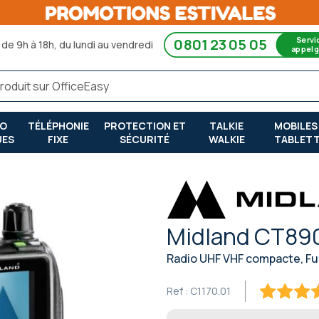
Servi
0801 23 05 05
de 9h à 18h, du lundi au vendredi
appel g
RO
TÉLÉPHONIE
PROTECTION ET
TALKIE
MOBILES
UES
FIXE
SÉCURITÉ
WALKIE
TABLET
Midland CT89
Radio UHF VHF compacte, Ful
Ref :
C1170.01
89.6
100
% of