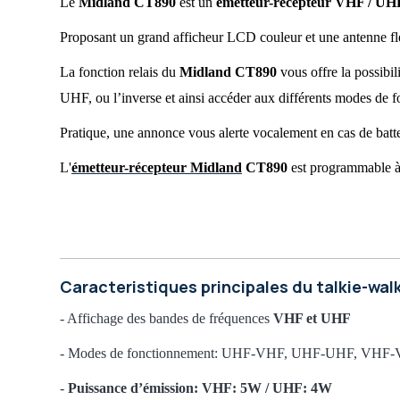
Le
Indice de protection IP
Midland CT890
est un
émetteur-récepteur VHF / UH
Au
Norme militaire MIL-STD-810
No
Proposant un grand afficheur LCD couleur et une antenne fl
Puissance d'émission maximum
5 
La fonction relais du
Midland CT890
vous offre la possibi
Prise pour accessoire audio
Ou
UHF, ou l’inverse et ainsi accéder aux différents mode
Ecoute simultanée de 2 canaux (Dual Watch)
Ou
Nombre de canaux
99
Pratique, une annonce vous alerte vocalement en cas de batteri
Fonction VOX (mains-libres)
Ou
L'
émetteur-récepteur Midland
CT890
est programmable à 
Verrouillage des canaux
Ou
Recherche automatique de canal (Scan)
Ou
Indicateur de batterie faible
Ou
Kit oreillettes inclus
No
Chargeur
In
Caracteristiques principales du talkie-wal
Vibreur
No
- Affichage des bandes de fréquences
VHF et UHF
Equipement étanche
No
Gamme fabricant
Mi
- Modes de fonctionnement: UHF‐VHF, UHF‐UHF, VHF
-
Puissance d’émission: VHF: 5W / UHF: 4W