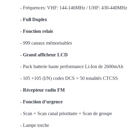
- Fréquences: VHF: 144‐146MHz / UHF: 430‐440MHz
-
Full Duplex
-
Fonction relais
- 999 canaux mémorisables
-
Grand afficheur LCD
- Pack batterie haute performance Li‐Ion de 2600mAh
- 105 +105 (I/N) codes DCS + 50 tonalités CTCSS
-
Récepteur radio FM
-
Fonction d’urgence
- Scan + Scan canal prioritaire + Scan de groupe
- Lampe torche