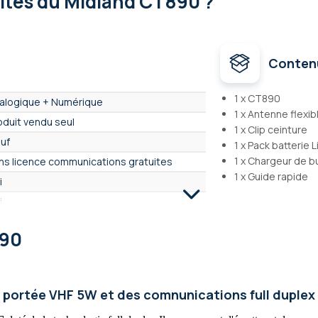
lités
du Midland CT890 ?
Conten
1 x CT890
alogique + Numérique
1 x Antenne flexib
oduit vendu seul
1 x Clip ceinture
uf
1 x Pack batterie
1 x Chargeur de b
ns licence communications gratuites
1 x Guide rapide
i
i
F / VHF (licence nécessaire)
890
 ▶▶▶▶▶▶▷
i
n
e portée VHF 5W et des comnunications full duplex
n