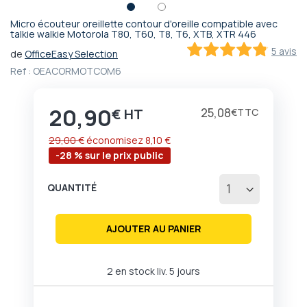
Micro écouteur oreillette contour d'oreille compatible avec
Passer
talkie walkie Motorola T80, T60, T8, T6, XTB, XTR 446
au
5 avis
de
OfficeEasy Selection
début
96
100
% of
Ref :
OEACORMOTCOM6
de
la
Galerie
20,90
Prix
25,08
€
€
d’images
29,00 €
économisez
8,10 €
-28 % sur le prix public
QUANTITÉ
AJOUTER AU PANIER
2 en stock liv. 5 jours