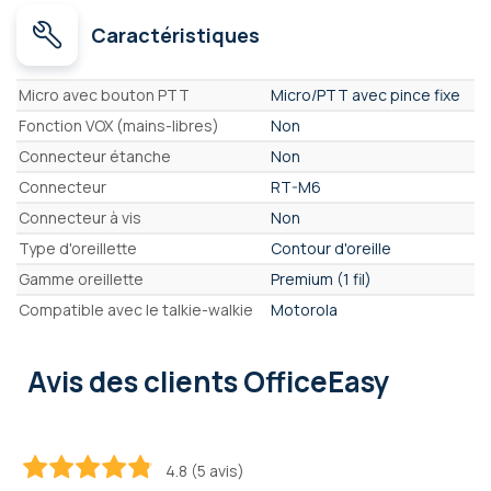
Caractéristiques
Caractéristiques
Micro avec bouton PTT
Micro/PTT avec pince fixe
Fonction VOX (mains-libres)
Non
Connecteur étanche
Non
Connecteur
RT-M6
Connecteur à vis
Non
Type d'oreillette
Contour d'oreille
Gamme oreillette
Premium (1 fil)
Compatible avec le talkie-walkie
Motorola
Avis des clients OfficeEasy
4.8 (5 avis)
96
100
% of