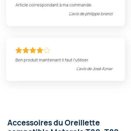
100
100
% of
Article correspondant à ma commande.
L'avis de
philippe lorenzi
80
100
% of
Bon produit maintenant il faut l'utiliser
L'avis de
José Aznar
Accessoires
du Oreillette