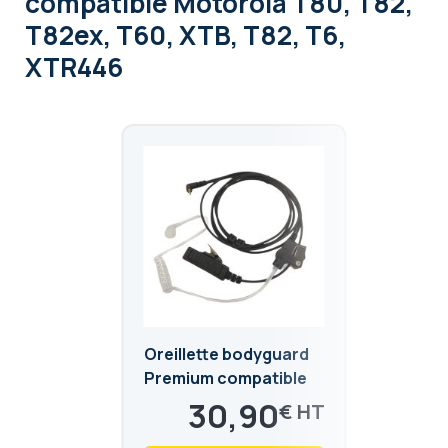
compatible Motorola T80, T82,
T82ex, T60, XTB, T82, T6,
XTR446
Oreillette bodyguard
Premium compatible
Motorola T82, T82ex,
30,90
€
T80, T92 H2O
37,08
€