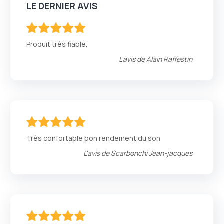
LE DERNIER AVIS
100
100
% of
Produit très fiable.
L'avis de
Alain Raffestin
100
100
% of
Très confortable bon rendement du son
L'avis de
Scarbonchi Jean-jacques