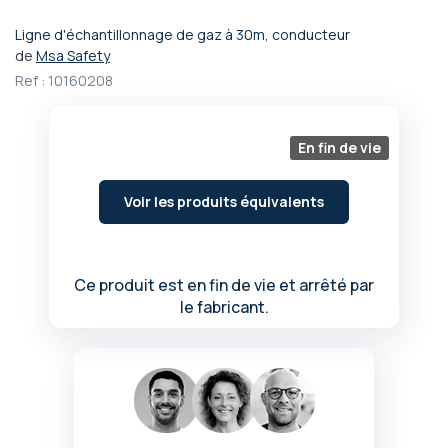
Ligne d'échantillonnage de gaz à 30m, conducteur
Passer
de
Msa Safety
au
Ref :
10160208
début
de
la
Galerie
En fin de vie
d’images
Voir les produits équivalents
Ce produit est en fin de vie et arrêté par
le fabricant.