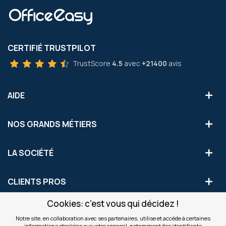
CERTIFIÉ TRUSTPILOT
TrustScore
4.5
avec
+21400
avis
AIDE
NOS GRANDS MÉTIERS
LA SOCIÉTÉ
CLIENTS PROS
Cookies: c'est vous qui décidez !
S'INSCRIRE AUX OFFRES COMMERCIALES
Notre site, en collaboration avec ses partenaires, utilise et accède à certaines
informations stockées sur votre appareil, notamment des identifiants