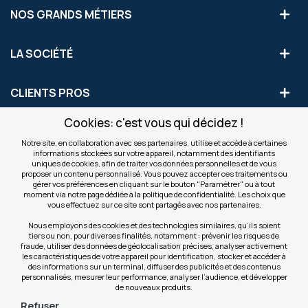
NOS GRANDS MÉTIERS
LA SOCIÉTÉ
CLIENTS PROS
Cookies: c'est vous qui décidez !
S'INSCRIRE AUX OFFRES COMMERCIALES
Notre site, en collaboration avec ses partenaires, utilise et accède à certaines
informations stockées sur votre appareil, notamment des identifiants
Inscription
uniques de cookies, afin de traiter vos données personnelles et de vous
Valider
à
proposer un contenu personnalisé. Vous pouvez accepter ces traitements ou
notre
gérer vos préférences en cliquant sur le bouton "Paramétrer" ou à tout
moment via notre page dédiée à la politique de confidentialité. Les choix que
newsletter
INFOS
vous effectuez sur ce site sont partagés avec nos partenaires.
:
Nous employons des cookies et des technologies similaires, qu’ils soient
tiers ou non, pour diverses finalités, notamment : prévenir les risques de
NOS SITES
fraude, utiliser des données de géolocalisation précises, analyser activement
les caractéristiques de votre appareil pour identification, stocker et accéder à
des informations sur un terminal, diffuser des publicités et des contenus
personnalisés, mesurer leur performance, analyser l’audience, et développer
de nouveaux produits.
Refuser