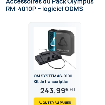
Accessoires
du Pack Olympus
RM-4010P + logiciel ODMS
OM SYSTEM AS-9100
Kit de transcription
243,99
€
292,79
€
AJOUTER AU PANIER