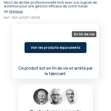
Micro de dictée professionnelle livré avec son logiciel de
Passer
workflow pour une gestion efficace de votre travail.
au
de
Olympus
début
Ref :
RM-4010P-ODMS
de
la
Galerie
En fin de vie
d’images
Voir les produits équivalents
Ce produit est en fin de vie et arrêté par
le fabricant.