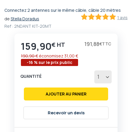
Connectez 2 antennes sur le même câble, câble 20 mètres
Passer
1 avis
de
Stella Doradus
au
100
100
% of
début
Ref :
2NDANT KIT-20MT
de
la
159,90
Galerie
Prix
191,88
€
€
d’images
190,90 €
économisez
31,00 €
-16 % sur le prix public
QUANTITÉ
AJOUTER AU PANIER
Recevoir un devis