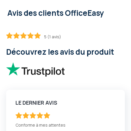
Avis des clients OfficeEasy
5 (1 avis)
100
100
% of
Découvrez les avis du produit
LE DERNIER AVIS
100
100
% of
Conforme à mes attentes