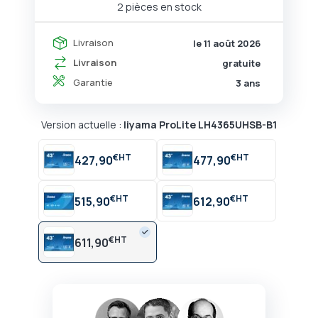
2 pièces en stock
Livraison
le 11 août 2026
Livraison
gratuite
Garantie
3 ans
Version actuelle :
Iiyama ProLite LH4365UHSB-B1
€
€
427,90
477,90
€
€
515,90
612,90
€
611,90