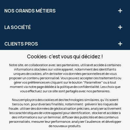
NOS GRANDS MÉTIERS
LA SOCIÉTÉ
CLIENTS PROS
Cookies: c'est vous qui décidez !
S'INSCRIRE AUX OFFRES COMMERCIALES
Notre site, en collaboration avec ses partenaires, utilise et accède à certaines
informations stockées sur votre appareil, notamment des identifiants
Inscription
uniques de cookies, afin de traiter vos données personnelles et de vous
Valider
à
proposer un contenu personnalisé. Vous pouvez accepter ces traitements ou
notre
gérer vos préférences en cliquant sur le bouton "Paramétrer" ou à tout
moment via notre page dédiée à la politique de confidentialité. Les choix que
newsletter
INFOS
vous effectuez sur ce site sont partagés avec nos partenaires.
:
Nous employons des cookies et des technologies similaires, qu’ils soient
tiers ou non, pour diverses finalités, notamment : prévenir les risques de
NOS SITES
fraude, utiliser des données de géolocalisation précises, analyser activement
les caractéristiques de votre appareil pour identification, stocker et accéder à
des informations sur un terminal, diffuser des publicités et des contenus
personnalisés, mesurer leur performance, analyser l’audience, et développer
de nouveaux produits.