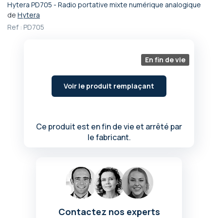
Hytera PD705 - Radio portative mixte numérique analogique
Passer
de
Hytera
au
Ref :
PD705
début
de
la
Galerie
En fin de vie
d’images
Voir le produit remplaçant
Ce produit est en fin de vie et arrêté par
le fabricant.
Contactez nos experts