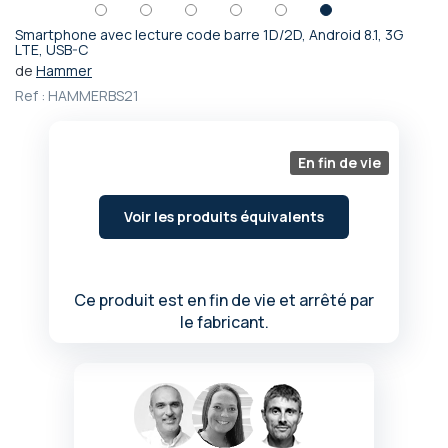
Smartphone avec lecture code barre 1D/2D, Android 8.1, 3G
Passer
LTE, USB-C
au
de
Hammer
début
Ref :
HAMMERBS21
de
la
Galerie
En fin de vie
d’images
Voir les produits équivalents
Ce produit est en fin de vie et arrêté par
le fabricant.