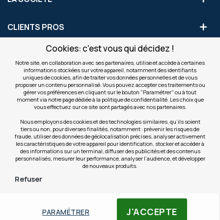
CLIENTS PROS
Cookies: c'est vous qui décidez !
S'INSCRIRE AUX OFFRES COMMERCIALES
Notre site, en collaboration avec ses partenaires, utilise et accède à certaines
informations stockées sur votre appareil, notamment des identifiants
Inscription
uniques de cookies, afin de traiter vos données personnelles et de vous
Valider
à
proposer un contenu personnalisé. Vous pouvez accepter ces traitements ou
notre
gérer vos préférences en cliquant sur le bouton "Paramétrer" ou à tout
moment via notre page dédiée à la politique de confidentialité. Les choix que
newsletter
INFOS
vous effectuez sur ce site sont partagés avec nos partenaires.
:
Nous employons des cookies et des technologies similaires, qu’ils soient
tiers ou non, pour diverses finalités, notamment : prévenir les risques de
NOS SITES
fraude, utiliser des données de géolocalisation précises, analyser activement
les caractéristiques de votre appareil pour identification, stocker et accéder à
des informations sur un terminal, diffuser des publicités et des contenus
personnalisés, mesurer leur performance, analyser l’audience, et développer
de nouveaux produits.
Refuser
© Copyright OfficeEasy 2026
J'ACCEPTE
PARAMÉTRER