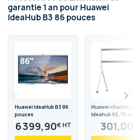
garantie 1 an pour Huawei
IdeaHub B3 86 pouces
Huawei IdeaHub B3 86
Huawei chariot pou
pouces
Ideahub 65, 75 et 86
pouces
6 399,90
301,00
€
€
7 679,88
361,20
€
€