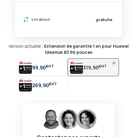
Livraison
gratuite
Version actuelle :
Extension de garantie 1 an pour Huawei
IdeaHub B3 86 pouces
€
€
99,90
319,90
€
269,90