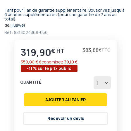
Tarif pour 1 an de garantie supplémentaire. Souscrivez jusqu'à
Passer
6 années supplémentaires (pour une garantie de 7 ans au
total).
au
début
de
Huawei
de
Ref :
8813024369-056
la
Galerie
d’images
319,90
Prix
383,88
€
€
359,00 €
économisez
39,10 €
-11 % sur le prix public
QUANTITÉ
AJOUTER AU PANIER
Recevoir un devis