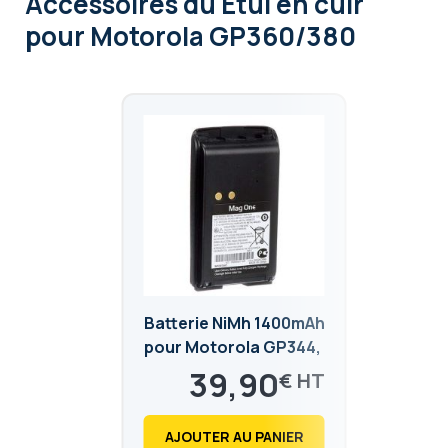
Accessoires
du Etui en cuir
pour Motorola GP360/380
Batterie NiMh 1400mAh
pour Motorola GP344,
GP344R, GP366,
39,90
€
GP366R, GP388R,
47,88
€
GP388
AJOUTER AU PANIER