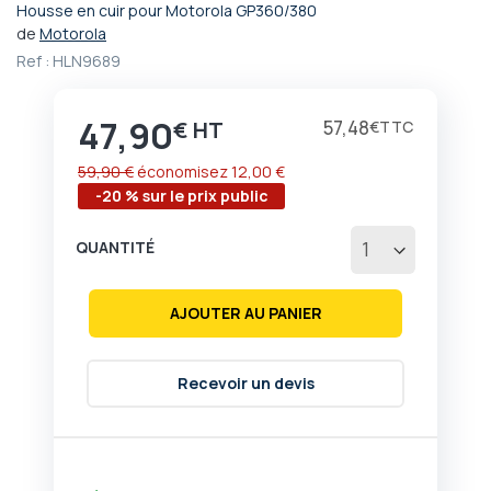
Housse en cuir pour Motorola GP360/380
Passer
de
Motorola
au
Ref :
HLN9689
début
de
la
47,90
Prix
57,48
€
€
Galerie
d’images
59,90 €
économisez
12,00 €
-20 % sur le prix public
QUANTITÉ
AJOUTER AU PANIER
Recevoir un devis