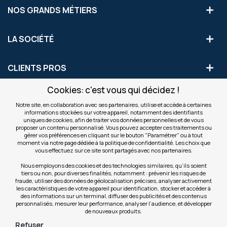
NOS GRANDS MÉTIERS
LA SOCIÉTÉ
CLIENTS PROS
Cookies: c'est vous qui décidez !
S'INSCRIRE AUX OFFRES COMMERCIALES
Notre site, en collaboration avec ses partenaires, utilise et accède à certaines
informations stockées sur votre appareil, notamment des identifiants
Inscription
uniques de cookies, afin de traiter vos données personnelles et de vous
Valider
à
proposer un contenu personnalisé. Vous pouvez accepter ces traitements ou
notre
gérer vos préférences en cliquant sur le bouton "Paramétrer" ou à tout
moment via notre page dédiée à la politique de confidentialité. Les choix que
newsletter
INFOS
vous effectuez sur ce site sont partagés avec nos partenaires.
:
Nous employons des cookies et des technologies similaires, qu’ils soient
tiers ou non, pour diverses finalités, notamment : prévenir les risques de
NOS SITES
fraude, utiliser des données de géolocalisation précises, analyser activement
les caractéristiques de votre appareil pour identification, stocker et accéder à
des informations sur un terminal, diffuser des publicités et des contenus
personnalisés, mesurer leur performance, analyser l’audience, et développer
de nouveaux produits.
Refuser