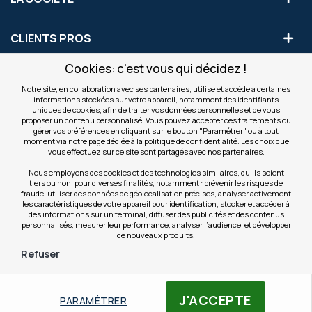
CLIENTS PROS
Cookies: c'est vous qui décidez !
S'INSCRIRE AUX OFFRES COMMERCIALES
Notre site, en collaboration avec ses partenaires, utilise et accède à certaines
informations stockées sur votre appareil, notamment des identifiants
Inscription
uniques de cookies, afin de traiter vos données personnelles et de vous
Valider
à
proposer un contenu personnalisé. Vous pouvez accepter ces traitements ou
notre
gérer vos préférences en cliquant sur le bouton "Paramétrer" ou à tout
moment via notre page dédiée à la politique de confidentialité. Les choix que
newsletter
INFOS
vous effectuez sur ce site sont partagés avec nos partenaires.
:
Nous employons des cookies et des technologies similaires, qu’ils soient
tiers ou non, pour diverses finalités, notamment : prévenir les risques de
NOS SITES
fraude, utiliser des données de géolocalisation précises, analyser activement
les caractéristiques de votre appareil pour identification, stocker et accéder à
des informations sur un terminal, diffuser des publicités et des contenus
personnalisés, mesurer leur performance, analyser l’audience, et développer
de nouveaux produits.
Refuser
© Copyright OfficeEasy 2026
J'ACCEPTE
PARAMÉTRER