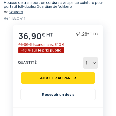
Housse de transport en cordura avec pince ceinture pour
Passer
portatif full-duplex Guardian de Vokkero
au
de
Vokkero
début
Ref :
BEC 411
de
la
Galerie
36,90
Prix
44,28
€
€
d’images
45,00 €
économisez
8,10 €
-18 % sur le prix public
QUANTITÉ
AJOUTER AU PANIER
Recevoir un devis