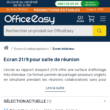
du lundi au vendredi
Service et
0801 23 05 05
de 9h à 18h
appel gratuit
Du 1er au 20 Aout
PROMOTIONS ESTIVALES
Jusqu'à -35%
Mon
Cher
compte
Accueil
écrans & vidéoprojecteurs
Écran Intérieur
Ecran 21/9 pour salle de réunion
L'écran au rapport d'aspect 21/9 offre une surface d'affichage
très étendue. Ce format permet de partager plusieurs onglets
en simultané pendant les réunions collaboratives sans pour
autant sacrifier la lisibilité. Lors de visioconférences sur
Lire la suite
Microsoft Teams, l'affichage est optimisé pour mettre
davantage en avant les participants.
SÉLECTION ACTUELLE
Ce format d'écran peut aussi être utilisé par les
professionnels pour leur signalisation numérique.
Retirer