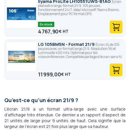
Iiyama ProLite LH10551UWS-B1AG
Écran
plat extra large, format 21/9, 105 pouces.
Fonctionnement 24/7. Idéal Microsoft Teams Rooms.
Emplacement pour PC format OPS.
En stock
4 767,90
€
LG 105BM5N - Format 21/9
Écran XL de 105
pouces avec un format large 21:9. Résolution 5K et
luminosité 400 nits. Optimisé pour les
visioconférences. Compatible partage d'écran sans fil.
11 999,00
€
Qu’est-ce qu’un écran 21/9 ?
L’écran 21/9 a un format ultra-large avec une surface
d’affichage très étendue. Ce dernier a un rapport d’aspect de
21 unités de large pour 9 unités de haut. Cela signifie que la
largeur de l’écran est 21 fois plus large que sa hauteur.