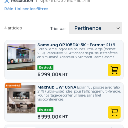
Résolution
11 Mpx - 5120 x 2160 - 5K 21:9
cet
Réinitialiser les filtres
élément
4
articles
Trier par
Samsung QP105DX-5K - Format 21/9
Écran Samsung de 105 pouces ultra-large (format
21:9). Résolution 5K. Affichage de plusieurs fenêtres
en simultané. Adapté aux Microsoft Teams Rooms.
En stock
6 299,00
€
Maxhub UW105NA
Ecran 105 pouces avec ratio
21/9 (ultra-wide), idéal pour l'affichage multi-fenêtre.
Pour partage de contenu filaire/sans fil et
visioconférences.
En stock
8 999,00
€