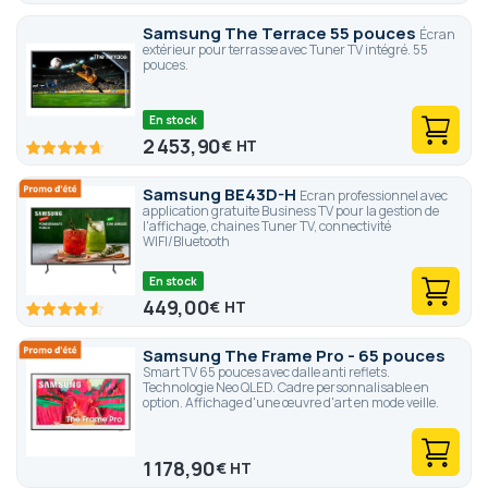
Samsung The Terrace 55 pouces
Écran
extérieur pour terrasse avec Tuner TV intégré. 55
pouces.
En stock
2 453,90
€
93.4
100
% of
Samsung BE43D-H
Ecran professionnel avec
application gratuite Business TV pour la gestion de
l'affichage, chaines Tuner TV, connectivité
WIFI/Bluetooth
En stock
449,00
€
91.2
100
% of
Samsung The Frame Pro - 65 pouces
Smart TV 65 pouces avec dalle anti reflets.
Technologie Neo QLED. Cadre personnalisable en
option. Affichage d'une œuvre d'art en mode veille.
1 178,90
€