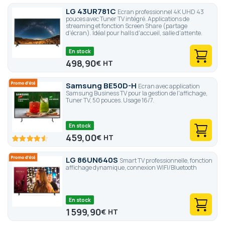
LG 43UR781C
Ecran professionnel 4K UHD 43
pouces avec Tuner TV intégré. Applications de
streaming et fonction Screen Share (partage
d'écran). Idéal pour halls d'accueil, salle d'attente.
En stock
498,90
€
Samsung BE50D-H
Ecran avec application
Samsung Business TV pour la gestion de l'affichage,
Tuner TV, 50 pouces. Usage 16/7.
En stock
459,00
€
91.2
100
% of
LG 86UN640S
Smart TV professionnelle, fonction
affichage dynamique, connexion WIFI/Bluetooth
En stock
1 599,90
€