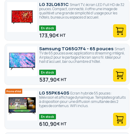
LG 32LQ631C
Smart TV, écran LED Full HD de 32
pouces. Compact, connecté, il offre une image de
qualité et une grande simplicité d’usage pour les
hôtels, bureaux ou espaces d’accueil.
En stock
173,90
€
Samsung TQ65Q7F4 - 65 pouces
Smart
TV de 65 pouces avec applications streaming intégré,
Airplay2 pour le partage d'écran sans fil. Idéal pour
hall d'accueil, bar ou chambre d'hôtel.
En stock
537,90
€
LG 55PK640S
Ecran hybride 55 pouces :
télévision et affichage dynamique. Templates gratuits
à disposition pour une diffusion simultanée des 2
types de contenus. WiFi inclus.
En stock
610,90
€