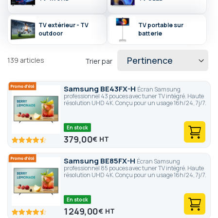
jours sur 7, une app android et apple vous permet de tout
gérer à distance, pas besoin d’installateur... Enrichissez votre
expérience client sans difficulté !
TV extérieur - TV
TV portable sur
outdoor
batterie
139
articles
Trier par
Samsung BE43FX-H
Écran Samsung
professionnel 43 pouces avec tuner TV intégré. Haute
résolution UHD 4K. Conçu pour un usage 16h/24, 7j/7.
En stock
379,00
€
90
100
% of
Samsung BE85FX-H
Écran Samsung
professionnel 85 pouces avec tuner TV intégré. Haute
résolution UHD 4K. Conçu pour un usage 16h/24, 7j/7.
En stock
1 249,00
€
90
100
% of