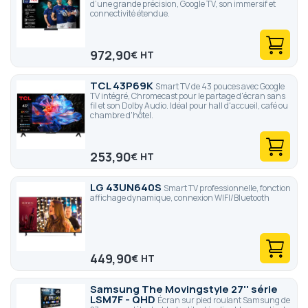
d’une grande précision, Google TV, son immersif et
connectivité étendue.
972,90
€
TCL 43P69K
Smart TV de 43 pouces avec Google
TV intégré, Chromecast pour le partage d'écran sans
fil et son Dolby Audio. Idéal pour hall d'accueil, café ou
chambre d'hôtel.
253,90
€
LG 43UN640S
Smart TV professionnelle, fonction
affichage dynamique, connexion WIFI/Bluetooth
449,90
€
Samsung The Movingstyle 27'' série
LSM7F - QHD
Écran sur pied roulant Samsung de