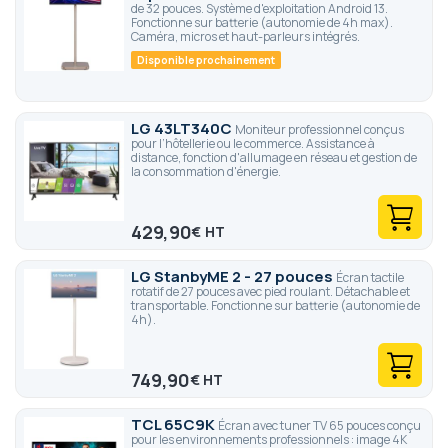
de 32 pouces. Système d'exploitation Android 13.
Fonctionne sur batterie (autonomie de 4h max).
Caméra, micros et haut-parleurs intégrés.
Disponible prochainement
LG 43LT340C
Moniteur professionnel conçus
pour l’hôtellerie ou le commerce. Assistance à
distance, fonction d'allumage en réseau et gestion de
la consommation d'énergie.
429,90
€
LG StanbyME 2 - 27 pouces
Écran tactile
rotatif de 27 pouces avec pied roulant. Détachable et
transportable. Fonctionne sur batterie (autonomie de
4h).
749,90
€
TCL 65C9K
Écran avec tuner TV 65 pouces conçu
pour les environnements professionnels : image 4K