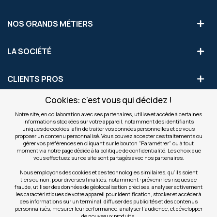
NOS GRANDS MÉTIERS
LA SOCIÉTÉ
CLIENTS PROS
Cookies: c'est vous qui décidez !
S'INSCRIRE AUX OFFRES COMMERCIALES
Notre site, en collaboration avec ses partenaires, utilise et accède à certaines
informations stockées sur votre appareil, notamment des identifiants
Inscription
uniques de cookies, afin de traiter vos données personnelles et de vous
Valider
à
proposer un contenu personnalisé. Vous pouvez accepter ces traitements ou
notre
gérer vos préférences en cliquant sur le bouton "Paramétrer" ou à tout
moment via notre page dédiée à la politique de confidentialité. Les choix que
newsletter
INFOS
vous effectuez sur ce site sont partagés avec nos partenaires.
:
Nous employons des cookies et des technologies similaires, qu’ils soient
tiers ou non, pour diverses finalités, notamment : prévenir les risques de
NOS SITES
fraude, utiliser des données de géolocalisation précises, analyser activement
les caractéristiques de votre appareil pour identification, stocker et accéder à
des informations sur un terminal, diffuser des publicités et des contenus
personnalisés, mesurer leur performance, analyser l’audience, et développer
de nouveaux produits.