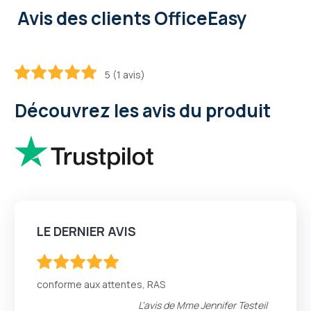
Avis des clients OfficeEasy
5 (1 avis)
100
100
% of
Découvrez les avis du produit
LE DERNIER AVIS
100
100
% of
conforme aux attentes, RAS
L'avis de
Mme Jennifer Testeil