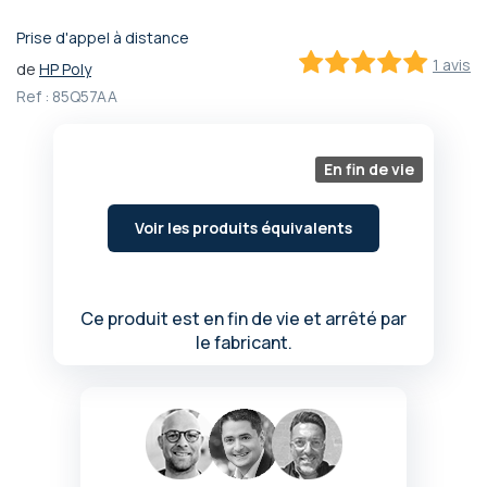
Prise d'appel à distance
Passer
1 avis
de
HP Poly
au
100
100
% of
début
Ref :
85Q57AA
de
la
Galerie
En fin de vie
d’images
Voir les produits équivalents
Ce produit est en fin de vie et arrêté par
le fabricant.