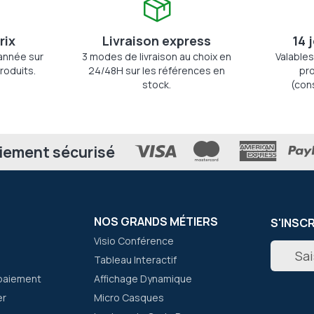
rix
Livraison express
14 
'année sur
3 modes de livraison au choix en
Valables
roduits.
24/48H sur les références en
pro
stock.
(con
iement sécurisé
NOS GRANDS MÉTIERS
S'INSC
Visio Conférence
Inscripti
Tableau Interactif
à
notre
paiement
Affichage Dynamique
newslett
er
Micro Casques
: