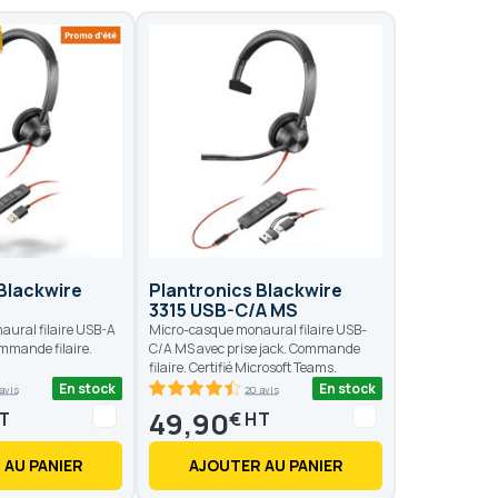
Blackwire
Plantronics Blackwire
3315 USB-C/A MS
ural filaire USB-A
Micro-casque monaural filaire USB-
ommande filaire.
C/A MS avec prise jack. Commande
filaire. Certifié Microsoft Teams.
En stock
En stock
avis
20 avis
89
100
% of
49,90
€
 AU PANIER
AJOUTER AU PANIER