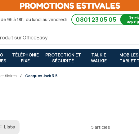
Servi
0801 23 05 05
de 9h à 18h, du lundi au vendredi
appel g
RO
TÉLÉPHONIE
PROTECTION ET
TALKIE
MOBILES
UES
FIXE
SÉCURITÉ
WALKIE
TABLET
s filaires
Casques Jack 3.5
Liste
5
articles