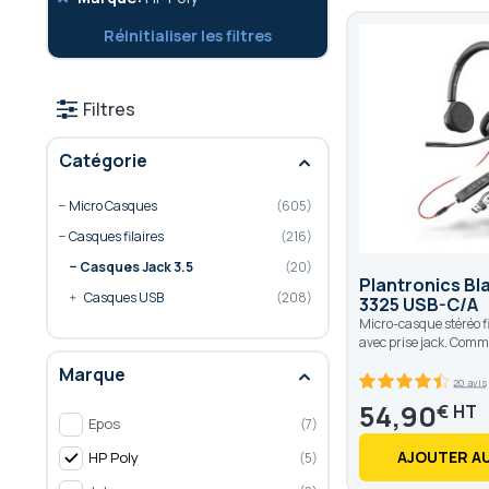
cet
Réinitialiser les filtres
élément
Filtres
Catégorie
Micro Casques
605
Casques filaires
216
Casques Jack 3.5
20
Plantronics Bl
Casques USB
208
3325 USB-C/A
Micro-casque stéréo f
avec prise jack. Comma
Marque
20 avis
89
100
% of
54,90
€
Epos
7
AJOUTER AU
HP Poly
5