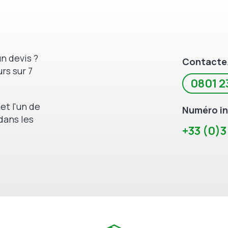
n devis ?
Contacte
rs sur 7
0801 2
et l'un de
Numéro in
dans les
+33 (0)3