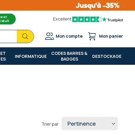
ce et
Excellent
ratuit
Chercher
Chercher
Mon compte
Mon panier
 ET
CODES BARRES &
INFORMATIQUE
DESTOCKAGE
TES
BADGES
Trier par