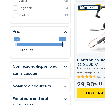
Jabra
2
Logitech
5
Yealink
1
Prix
17
115
19 Produits
Plantronics Bl
3315 USB-C
Connexions disponibles
Micro-casque monaura
avec prise jack. Comma
sur le casque
20 avis
89
100
% of
29,90
€
Nombre d'écouteurs
AJOUTER AU
Écouteurs Anti bruit