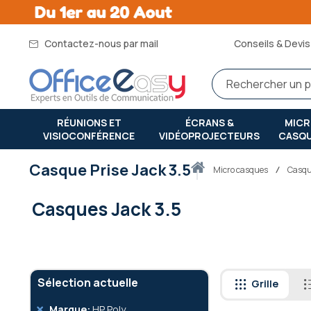
Contactez-nous par mail
Conseils & Devis 
RÉUNIONS ET
ÉCRANS &
MIC
VISIOCONFÉRENCE
VIDÉOPROJECTEURS
CASQ
Casque Prise Jack 3.5
Accueil
micro casques
Casque
Casques Jack 3.5
Sélection actuelle
Grille
Retirer
Marque
HP Poly