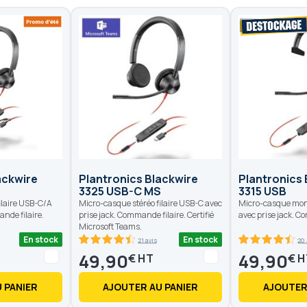
ackwire
Plantronics Blackwire
Plantronics 
3325 USB-C MS
3315 USB
ilaire USB-C/A
Micro-casque stéréo filaire USB-C avec
Micro-casque mona
nde filaire.
prise jack. Commande filaire. Certifié
avec prise jack. C
Microsoft Teams.
En stock
En stock
21 avis
20 
89.6
100
89
100
% of
% of
49,90
49,90
€
€
 PANIER
AJOUTER AU PANIER
AJOUTER