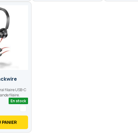
ackwire
l filaire USB-C
nde filaire.
En stock
 PANIER