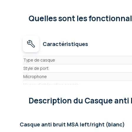
Quelles sont les fonctionna
Caractéristiques
Caractéristiques
Type de casque
Style de port
Microphone
Niveau d'atténuation sonore
Système d'écoute des sons externes (modulation son
Description
du Casque anti 
Bluetooth
Fonction écoute seule
Talkie Walkie intégré
Casque anti bruit MSA left/right (blanc)
Intercom intégré