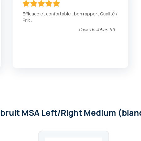
100
100
% of
Efficace et confortable , bon rapport Qualité /
Prix .
L'avis de
Johan.99
 bruit MSA Left/Right Medium (blan