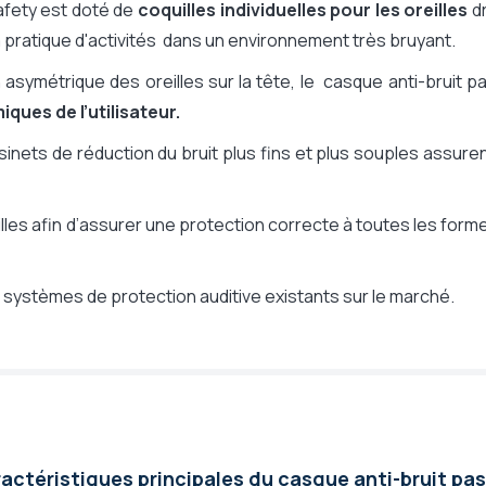
fety est doté de
coquilles individuelles pour les oreilles
Non
dr
a pratique d'activités dans un environnement très bruyant.
Non
Non
ymétrique des oreilles sur la tête, le casque anti-bruit p
Non
ques de l’utilisateur.
28 dB
sinets de réduction du bruit plus fins et plus souples assure
1 an
Non
illes afin d’assurer une protection correcte à toutes les form
 systèmes de protection auditive existants sur le marché.
actéristiques principales du casque anti-bruit pass