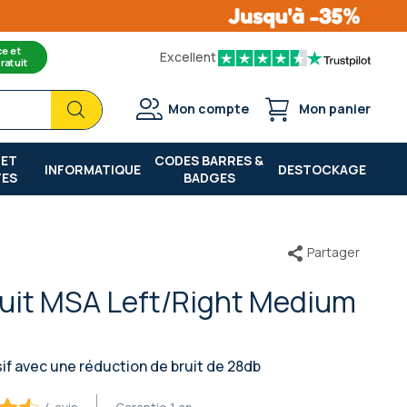
ce et
Excellent
ratuit
Chercher
Chercher
Mon compte
Mon panier
 ET
CODES BARRES &
INFORMATIQUE
DESTOCKAGE
TES
BADGES
Partager
ruit MSA Left/Right Medium
if avec une réduction de bruit de 28db