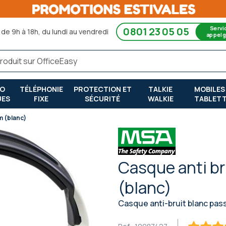
Servi
0801 23 05 05
de 9h à 18h, du lundi au vendredi
appel g
RO
TÉLÉPHONIE
PROTECTION ET
TALKIE
MOBILES
UES
FIXE
SÉCURITÉ
WALKIE
TABLET
m (blanc)
Casque anti b
(blanc)
Casque anti-bruit blanc pass