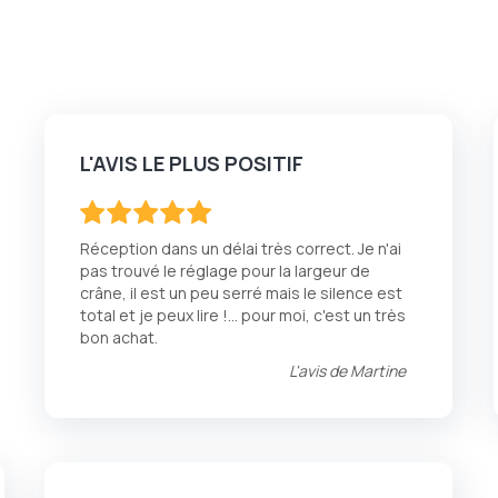
L'AVIS LE PLUS POSITIF
100
100
% of
Réception dans un délai très correct. Je n'ai
pas trouvé le réglage pour la largeur de
crâne, il est un peu serré mais le silence est
total et je peux lire !... pour moi, c'est un très
bon achat.
L'avis de
Martine