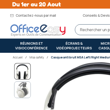
Contactez-nous par mail
Conseils & Devis 
RÉUNIONS ET
ÉCRANS &
MIC
VISIOCONFÉRENCE
VIDÉOPROJECTEURS
CASQ
Accueil
msa safety
Casque anti bruit MSA Left/Right Mediu
Passer
à
la
fin
de
la
galerie
d’images