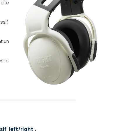
oite
assif
nt un
es et
if left/right :