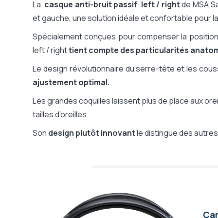
La
Connectique pour GSM / Talkie
casque anti-bruit passif left / right
de MSA Sa
et gauche, une solution idéale et confortable pour l
Certificat ATEX
Perche micro
Spécialement conçues pour compenser la position as
Radio FM intégré
left / right
tient compte des particularités anatomi
Réduction du bruit - SNR
Le design révolutionnaire du serre-tête et les cous
Garantie constructeur
ajustement optimal.
Casque pliant, rangement facile
Les grandes coquilles laissent plus de place aux ore
tailles d’oreilles.
Son
design plutôt innovant
le distingue des autres
Car