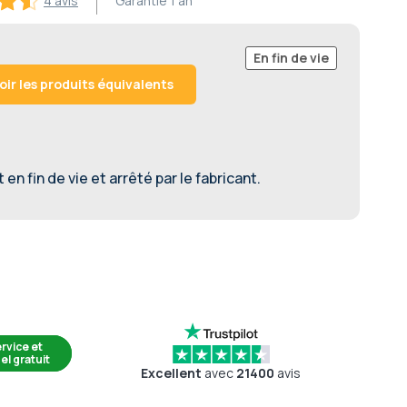
4 avis
Garantie
1 an
En fin de vie
oir les produits équivalents
en fin de vie et arrêté par le fabricant.
rvice et
el gratuit
Excellent
avec
21400
avis