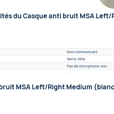
lités
du Casque anti bruit MSA Left/
Non communicant
Serre-tête
Pas de microphone voix
★★★
ore)
Non
bruit MSA Left/Right Medium (blan
Non
Non
Non
Non