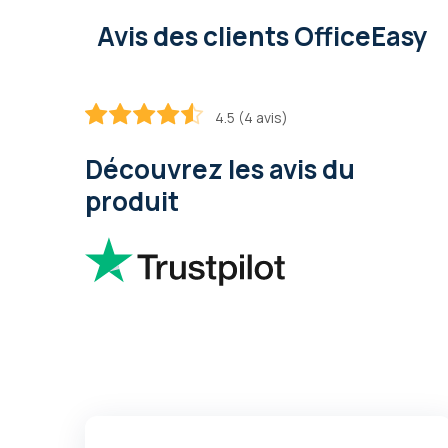
Avis des clients OfficeEasy
4.5 (4 avis)
90
100
% of
Découvrez les avis du
produit