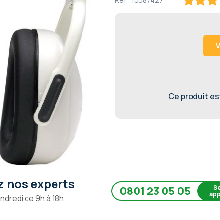
Ref :
10087427
90
100
% of
V
Ce produit est 
 nos experts
Se
0801 23 05 05
app
endredi de 9h à 18h