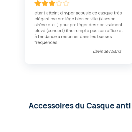
60
100
% of
étant atteint d'hyper acousie ce casque très
élégant me protège bien en ville (klacson
sirène etc...).pour protéger des son vraiment
élevé (concert) il ne remplie pas son office et
à tendance à résonner dans les basses
fréquences.
L'avis de
roland
Accessoires
du Casque anti