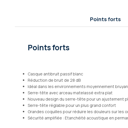
Galerie
d’images
Points forts
Points forts
Casque antibruit passif blanc
Réduction de bruit de 28 dB
Idéal dans les environnements moyennement bruyan
Serre-tête avec arceau matelassé extra plat
Nouveau design du serre-tête pour un ajustement p
Serre-tête réglable pour un plus grand confort
Grandes coquilles pour réduire les douleurs sur les or
Sécurité amplifiée : Etanchéité acoustique en perm