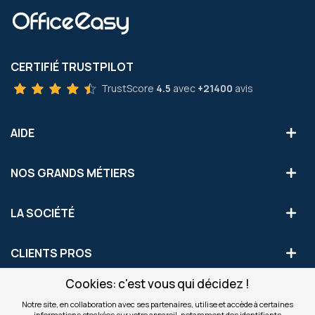
CERTIFIÉ TRUSTPILOT
TrustScore
4.5
avec
+21400
avis
AIDE
NOS GRANDS MÉTIERS
LA SOCIÉTÉ
CLIENTS PROS
Cookies: c'est vous qui décidez !
S'INSCRIRE AUX OFFRES COMMERCIALES
Notre site, en collaboration avec ses partenaires, utilise et accède à certaines
informations stockées sur votre appareil, notamment des identifiants