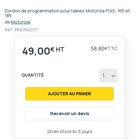
Cordon de programmation pour talkies Motorola P145, 165 et
Passer
185.
au
de
Motorola
début
Ref :
PMDN4077
de
la
Galerie
49,00
58,80
€
€
d’images
QUANTITÉ
AJOUTER AU PANIER
Recevoir un devis
20 en stock liv. 5 jours