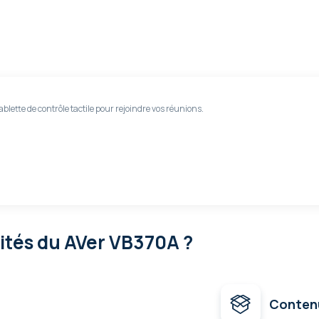
lette de contrôle tactile pour rejoindre vos réunions.
lités
du AVer VB370A ?
Conten