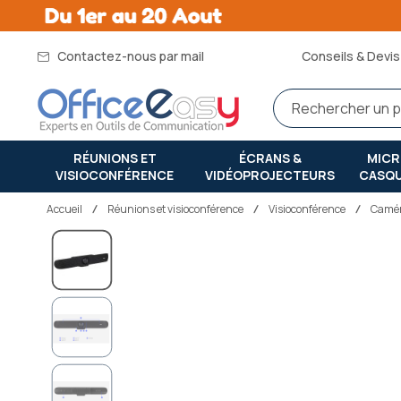
Contactez-nous par mail
Conseils & Devis 
RÉUNIONS ET
ÉCRANS &
MIC
VISIOCONFÉRENCE
VIDÉOPROJECTEURS
CASQ
Accueil
réunions et visioconférence
Visioconférence
Camér
Passer
à
la
fin
de
la
galerie
d’images