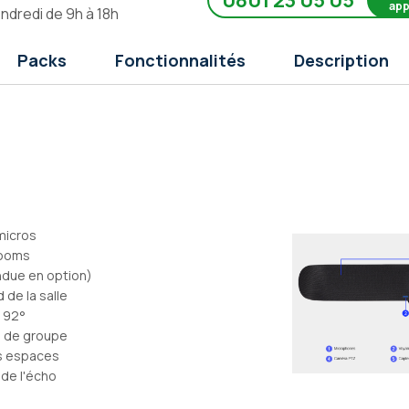
0801 23 05 05
app
endredi de 9h à 18h
Packs
Fonctionnalités
Description
micros
Rooms
endue en option)
 de la salle
 92°
e de groupe
ds espaces
 de l'écho