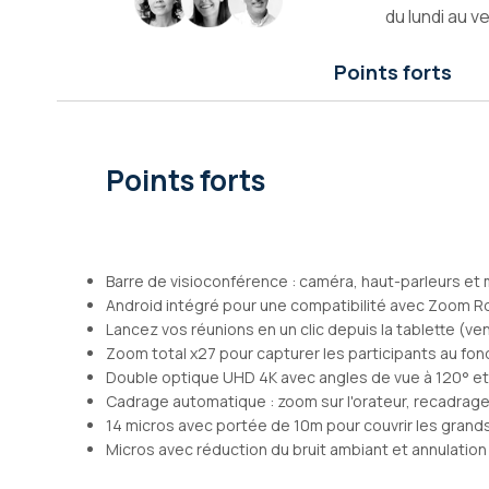
du lundi au v
Galerie
d’images
Points forts
Points forts
Barre de visioconférence : caméra, haut-parleurs et 
Android intégré pour une compatibilité avec Zoom 
Lancez vos réunions en un clic depuis la tablette (v
Zoom total x27 pour capturer les participants au fond
Double optique UHD 4K avec angles de vue à 120° et
Cadrage automatique : zoom sur l'orateur, recadrag
14 micros avec portée de 10m pour couvrir les gran
Micros avec réduction du bruit ambiant et annulation