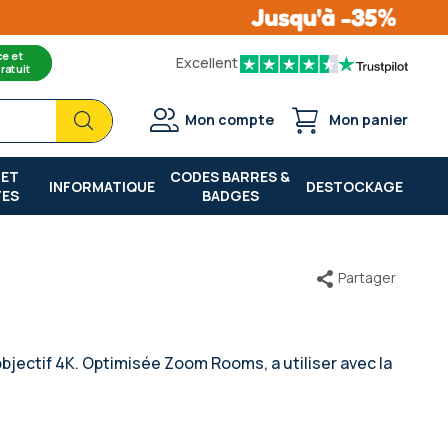
ce et
Excellent
ratuit
Chercher
Chercher
Mon compte
Mon panier
 ET
CODES BARRES &
INFORMATIQUE
DESTOCKAGE
TES
BADGES
Partager
bjectif 4K. Optimisée Zoom Rooms, a utiliser avec la