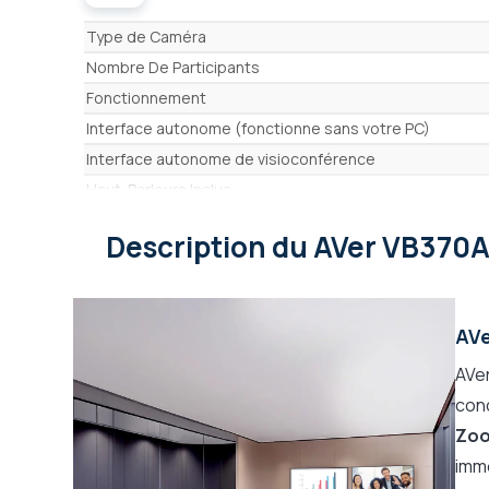
Caractéristiques
Type de Caméra
Nombre De Participants
Fonctionnement
Interface autonome (fonctionne sans votre PC)
Interface autonome de visioconférence
Haut-Parleurs Inclus
Micros Inclus
Description
du AVer VB370
Portée des micros
Micros intégrés
Micros avec barrière acoustique
AVe
Résolution de la caméra
Résolution du capteur (exacte)
AVe
Résolution du capteur
conç
Angle de vue (maxi)
Zo
Champ de vision
imme