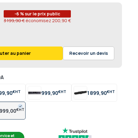
-6 % sur le prix public
3 199,90 €
économisez
200,90 €
uter au panier
Recevoir un devis
0A
€
€
€
99,90
999,90
1 899,90
€
 999,00
rvice et