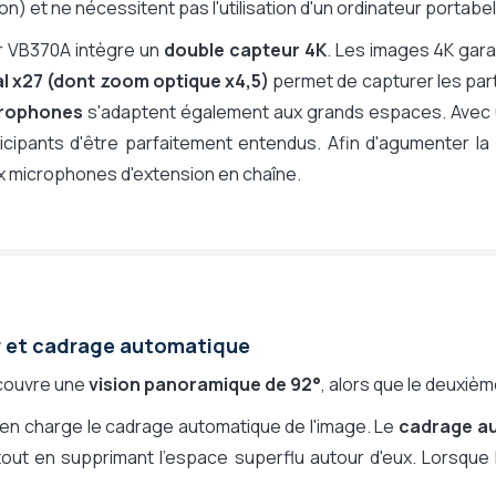
on) et ne nécessitent pas l'utilisation d'un ordinateur portabel
Oui - PTZ mécanique & numérique
x27
r VB370A intègre un
double capteur 4K
. Les images 4K gara
x4,5
al x27 (dont zoom optique x4,5)
permet de capturer les parti
x6
rophones
s'adaptent également aux grands espaces. Avec
Oui, auto. (AutoFraming), Oui, manuel
icipants d'être parfaitement entendus. Afin d'agumenter la z
Oui
x microphones d'extension en chaîne.
Oui - avec affichage vignette
Non
x2 - visio sur 2 écrans
Non
Non
r et cadrage automatique
Non
Oui
 couvre une
vision panoramique de 92°
, alors que le deuxiè
Sans obturateur
nd en charge le cadrage automatique de l'image. Le
cadrage a
Alimentation secteur
 tout en supprimant l'espace superflu autour d'eux. Lorsque
Murale