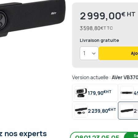
2 999,00
€
Prix
3 598,80
€
Livraison
gratuite
Ajo
Version actuelle :
AVer VB37
€
179,90
4
€
2 239,80
2
 nos experts
Se