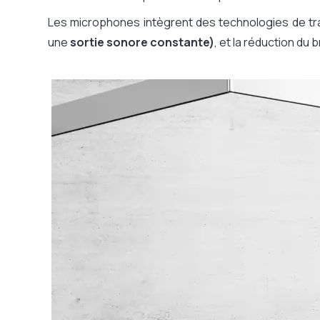
Certifié pour
Les microphones intègrent des technologies de trai
Écran inclus
une
sortie sonore constante)
, et la réduction du 