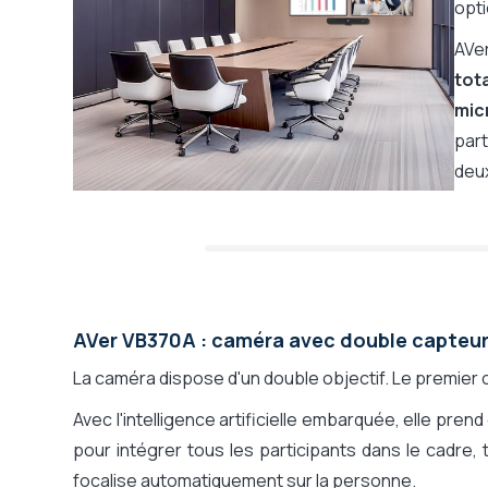
Caméra orientable (Pan Tilt Zoom)
opti
Zoom total (optique + numérique)
AVe
Zoom optique / PTZ
tot
Zoom numérique / ePTZ
mic
Recadrage auto. de groupe
part
Zoom auto. sur l'orateur
deu
Affichage vignette des participants
Avec tablette de contrôle
Nombre de sorties écrans (HDMI)
Sortie HDMI retour caméra
Dock USB-C intégré
AVer VB370A : caméra avec double capteu
Bluetooth pour audioconférence
Télécommande
La caméra dispose d'un double objectif. Le premier
Obturateur de confidentialité
Avec l'intelligence artificielle embarquée, elle pre
Alimentation
pour intégrer tous les participants dans le cadre,
Installation
focalise automatiquement sur la personne.