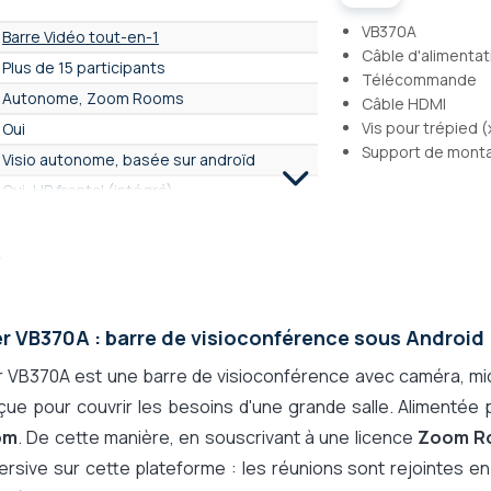
VB370A
Barre Vidéo tout-en-1
Câble d'alimentat
Plus de 15 participants
Télécommande
Autonome, Zoom Rooms
Câble HDMI
Vis pour trépied (
Oui
Support de mont
Visio autonome, basée sur androïd
Oui, HP frontal (intégré)
Micros intégrés
A
10,0 mètres
14 micros
Non
r VB370A : barre de visioconférence sous Android
UHD 4K 2160p - 8 Mpx
r VB370A est une barre de visioconférence avec caméra, mi
16,0 Mpx (2 x 8 Mpx)
ue pour couvrir les besoins d'une grande salle. Alimentée 
Entre 16 et 36 Mpx
om
120°
. De cette manière, en souscrivant à une licence
Zoom R
rsive sur cette plateforme : les réunions sont rejointes en 
60° à 99°