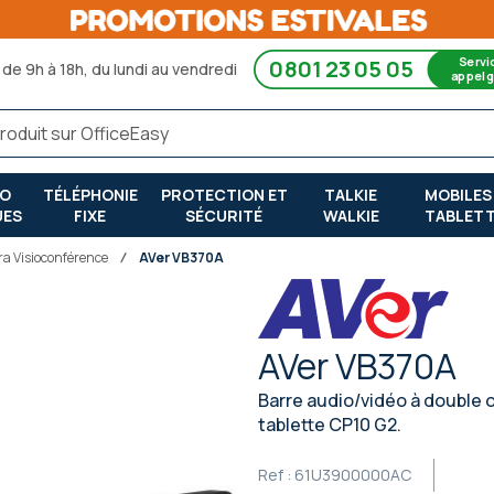
Servi
0801 23 05 05
de 9h à 18h, du lundi au vendredi
appel g
RO
TÉLÉPHONIE
PROTECTION ET
TALKIE
MOBILES
UES
FIXE
SÉCURITÉ
WALKIE
TABLET
a Visioconférence
AVer VB370A
AVer VB370A
Barre audio/vidéo à double o
tablette CP10 G2.
Ref :
61U3900000AC