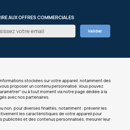
RIRE AUX OFFRES COMMERCIALES
on
Valider
er
NOS SITES
s informations stockées sur votre appareil, notamment des
de vous proposer un contenu personnalisé. Vous pouvez
OfficeEasy France
Paramétrer" ou à tout moment via notre page dédiée à la
 légales
OfficeEasy Belgium
agés avec nos partenaires.
personnelles
OfficeEasy Netherlands
u non, pour diverses finalités, notamment : prévenir les
OfficeEasy Spain
ctivement les caractéristiques de votre appareil pour
des publicités et des contenus personnalisés, mesurer leur
ite
es courantes