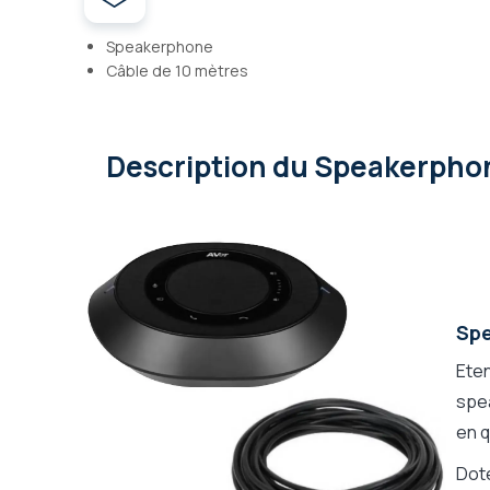
Speakerphone
Câble de 10 mètres
Description
du Speakerphon
Spe
Ete
spea
en 
Dot