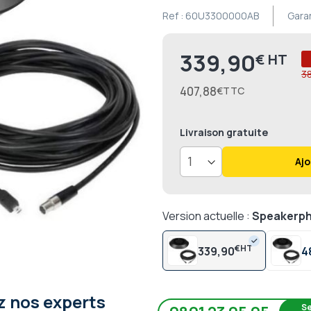
Ref :
60U3300000AB
Gara
339,90
€
Prix
3
407,88
€
Livraison
gratuite
Ajo
Version actuelle :
Speakerpho
€
339,90
4
 nos experts
Se