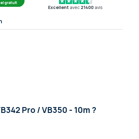
el gratuit
Excellent
avec
21400
avis
n
B342 Pro / VB350 - 10m ?