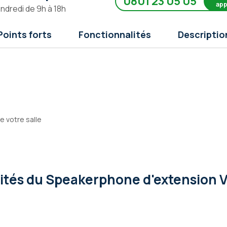
0801 23 05 05
app
endredi de 9h à 18h
Points forts
Fonctionnalités
Descriptio
e votre salle
lités
du Speakerphone d'extension V