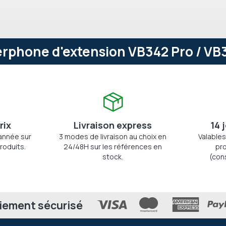
rphone d'extension VB342 Pro / VB35
rix
Livraison express
14 
'année sur
3 modes de livraison au choix en
Valables
roduits.
24/48H sur les références en
pro
stock.
(con
iement sécurisé