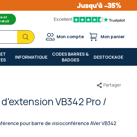
ce et
Excellent
ratuit
Chercher
Chercher
Mon compte
Mon panier
 ET
CODES BARRES &
INFORMATIQUE
DESTOCKAGE
TES
BADGES
Partager
d'extension VB342 Pro /
nférence pour barre de visioconférence AVer VB342