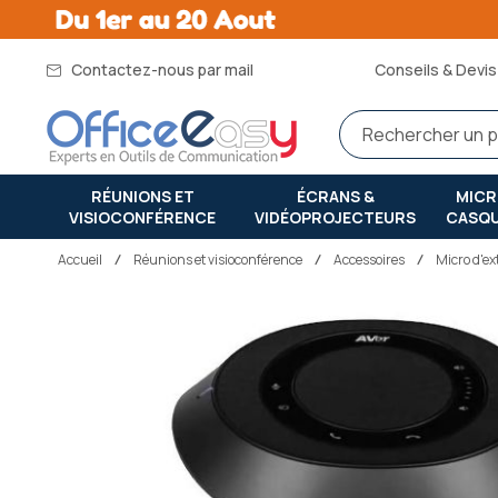
Contactez-nous par mail
Conseils & Devis 
RÉUNIONS ET
ÉCRANS &
MIC
VISIOCONFÉRENCE
VIDÉOPROJECTEURS
CASQ
Accueil
réunions et visioconférence
Accessoires
Micro d'ex
Passer
à
la
fin
de
la
galerie
d’images