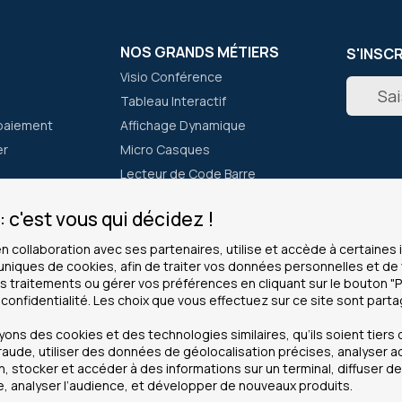
NOS GRANDS MÉTIERS
S'INSC
Visio Conférence
Inscripti
Tableau Interactif
à
notre
paiement
Affichage Dynamique
newslett
er
Micro Casques
:
Lecteur de Code Barre
Talkie Walkie
 c'est vous qui décidez !
CLIENTS PROS
INFOS
en collaboration avec ses partenaires, utilise et accède à certaine
 uniques de cookies, afin de traiter vos données personnelles et 
ous ?
Service grands comptes
Cookies
 traitements ou gérer vos préférences en cliquant sur le bouton "
Modes de paiement
Mentions
 confidentialité. Les choix que vous effectuez sur ce site sont part
achats
Administrations
Données 
ns des cookies et des technologies similaires, qu’ils soient tiers o
La garantie pro
CGV
raude, utiliser des données de géolocalisation précises, analyser a
on, stocker et accéder à des informations sur un terminal, diffuser 
Revendeurs
Plan de s
, analyser l’audience, et développer de nouveaux produits.
Recherch