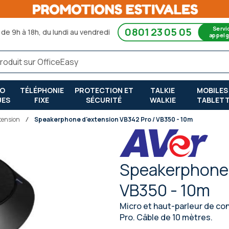
Servi
0801 23 05 05
de 9h à 18h, du lundi au vendredi
appel g
RO
TÉLÉPHONIE
PROTECTION ET
TALKIE
MOBILES
UES
FIXE
SÉCURITÉ
WALKIE
TABLET
tension
Speakerphone d'extension VB342 Pro / VB350 - 10m
Speakerphone 
VB350 - 10m
Micro et haut-parleur de co
Pro. Câble de 10 mètres.