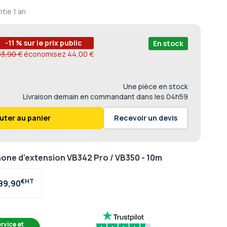
ntie
1 an
-11 % sur le prix public
En stock
83,90 €
économisez
44,00 €
Une pièce en stock
Livraison
demain en commandant dans les
04h59
uter au panier
Recevoir un devis
ne d'extension VB342 Pro / VB350 - 10m
€
89,90
rvice et