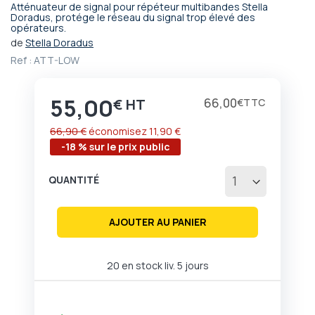
Atténuateur de signal pour répéteur multibandes Stella
Passer
Doradus, protége le réseau du signal trop élevé des
opérateurs.
au
début
de
Stella Doradus
de
Ref :
ATT-LOW
la
Galerie
d’images
55,00
Prix
66,00
€
€
66,90 €
économisez
11,90 €
-18 % sur le prix public
QUANTITÉ
AJOUTER AU PANIER
20 en stock liv. 5 jours