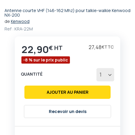
Antenne courte VHF (146-162 Mhz) pour talkie-walkie Kenwood
Passer
NX-200
au
de
Kenwood
début
Ref :
KRA-22M
de
la
Galerie
22,90
Prix
27,48
€
€
d’images
-8 % sur le prix public
QUANTITÉ
AJOUTER AU PANIER
Recevoir un devis