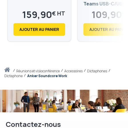
Teams USB-C/USB-
159,90
109,90
€
€
191,88
131,88
€
€
AJOUTER AU PANIER
AJOUTER AU PANIE
Accueil
réunions et visioconférence
Accessoires
Dictaphones
Dictaphone
Anker Soundcore Work
Contactez-nous