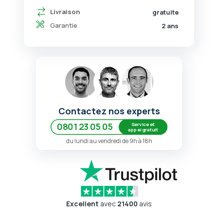
Livraison
gratuite
Garantie
2 ans
Contactez nos experts
Service et
0801 23 05 05
appel gratuit
du lundi au vendredi de 9h à 18h
Excellent
avec
21400
avis