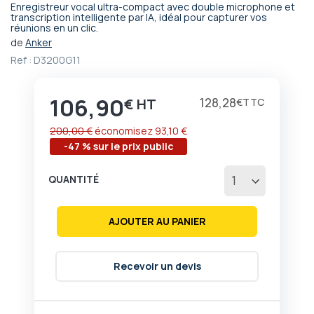
Enregistreur vocal ultra-compact avec double microphone et
Passer
transcription intelligente par IA, idéal pour capturer vos
réunions en un clic.
au
début
de
Anker
de
Ref :
D3200G11
la
Galerie
d’images
106,90
Prix
128,28
€
€
200,00 €
économisez
93,10 €
-47 % sur le prix public
QUANTITÉ
AJOUTER AU PANIER
Recevoir un devis