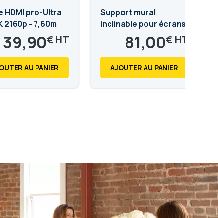
e HDMI pro-Ultra
Support mural
K 2160p - 7,60m
inclinable pour écrans
de 39 à 70 pouces
39,90
81,00
€
€
47,88
97,20
€
€
OUTER AU PANIER
AJOUTER AU PANIER