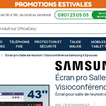
Servi
0801 23 05 05
de 9h à 18h, du lundi au vendredi
appel g
RO
TÉLÉPHONIE
PROTECTION ET
TALKIE
MOBILES
UES
FIXE
SÉCURITÉ
WALKIE
TABLET
Écran pro Salle de réunion / Visioconférence Samsung 43 pouces
Écran pro Salle
Visioconféren
Écran pour salle de réunion
Ref :
OEAFSAMVISIO43