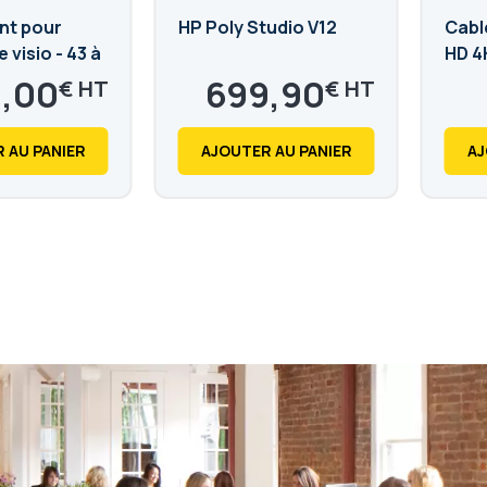
nt pour
HP Poly Studio V12
Cabl
 visio - 43 à
HD 4
1,00
699,90
€
€
0
839,88
€
€
 AU PANIER
AJOUTER AU PANIER
AJ