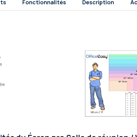
rts
Fonctionnalités
Description
Ac
)
ce
née