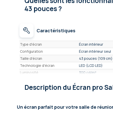
Quelles sont les fonctionna
43 pouces ?
Caractéristiques
Caractéristiques
Type d'écran
Écran intérieur
Configuration
Écran intérieur seul
Taille d'écran
43 pouces (109 cm)
Technologie d'écran
LED (LCD LED)
Luminosité
300 cd/m²
Format / ratio
Standard 16/9ème (
Description
du Écran pro Sa
Résolution
8,3 Mpx - 3840 x 21
Écran conçu pour
Affichage en intérie
Connectiques
Wi-Fi, Bluetooth, US
Un écran parfait pour votre salle de réuni
Durée de fonctionnement
16H / Jour