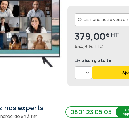
379,00
€
454,80
€
Livraison
gratuite
Ajo
 nos experts
Se
0801 23 05 05
app
endredi de 9h à 18h