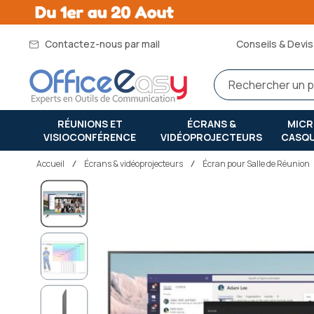
Contactez-nous par mail
Conseils & Devis 
RÉUNIONS ET
ÉCRANS &
MIC
VISIOCONFÉRENCE
VIDÉOPROJECTEURS
CASQ
Accueil
écrans & vidéoprojecteurs
Écran pour Salle de Réunion
Passer
à
la
fin
de
la
galerie
d’images