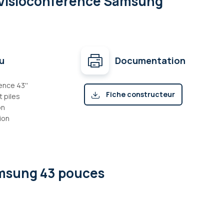
/ Visioconférence Samsung
u
Documentation
ence 43''
Fiche constructeur
 piles
on
(pdf)
ion
amsung 43 pouces