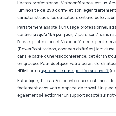
Interface Utilisateur, Famille d'OS
Tizen (Samsung)
L'écran professionnel Visioconférence est un é
Système d'exploitation (détaillé)
Samsung Tizen Smar
luminosité de 250 cd/m²
et son léger
traitement
Système d'affichage dynamique
Oui
caractéristiques, les utilisateurs ont une belle visibili
intégré
Parfaitement adapté à un usage professionnel, il d
Compatibilité logiciel Affichage
Samsung Business T
continu
Dynamique
jusqu'à 16h par jour
, 7 jours sur 7, sans 
VXT CMS (Cloud)
l'écran professionnel Visioconférence peut serv
Fonctionnement depuis
Logiciel hébergé dan
smartphone/tablett
(PowerPoint, vidéos, données chiffrées) lors d'une
Diffusion de contenu
Gratuite via applica
dans le cadre d'une visioconférence, cet écran trou
Compatible affichage vertical
Non (uniquement p
en groupe. Pour dupliquer votre écran d'ordinateur s
Avec tuner TNT
Oui
HDMI
, ou un
système de partage d'écran sans fil
(ex
Wifi
Oui
Esthétique, l'écran Visioconférence est muni d
Bluetooth
Oui
facilement dans votre espace de travail. Un pied
Taille VESA (trous vis pour fixation
200 x 200
également sélectionner un support adapté sur notre si
; LxH)
Dock USB-C intégré
Non