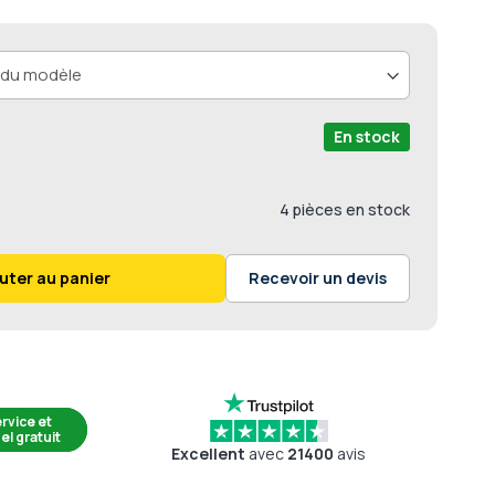
En stock
4 pièces en stock
uter au panier
Recevoir un devis
rvice et
el gratuit
Excellent
avec
21400
avis