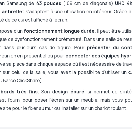
cran Samsung de
43 pouces
(109 cm de diagonale)
UHD 4
t TV
 antireflet
s'adaptent à une utilisation en intérieur. Grâce 
té de ce qui est affiché à l'écran.
ispose d'un
fonctionnement longue durée.
Il
peut être utili
V (appli smartphone/tablette), Samsung
risque de dysfonctionnement prématuré. Dans une salle de réu
ir dans plusieurs cas de figure. Pour
s le Cloud, App installée sur votre
présenter du con
e
 réunion en présentiel ou pour
connecter des équipes hybr
tion smartphone, Payante via logiciel PC
ve sa place dans chaque espace où il est nécessaire de trava
aysage)
ur celui de la salle, vous avez la possibilité d'utiliser un
c
 : Barco ClickShare).
e
bords très fins
. Son
design épuré
lui permet de s'inté
 est fourni pour poser l'écran sur un meuble, mais vous po
te pour le fixer au mur ou l'installer sur un chariot roulant.