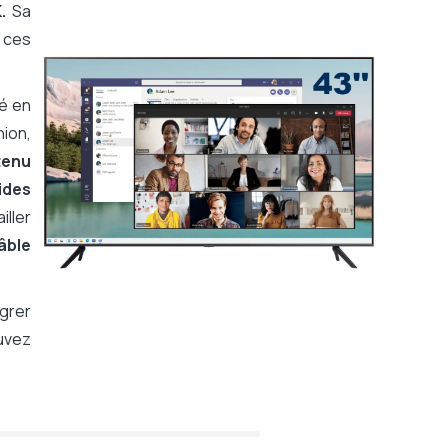
K.
Sa
à ces
sé en
nion,
tenu
ides
iller
âble
grer
uvez