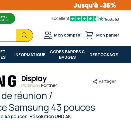
ce et
Excellent
ratuit
Chercher
Chercher
Mon compte
Mon panier
 ET
CODES BARRES &
INFORMATIQUE
DESTOCKAGE
TES
BADGES
Partager
 de réunion /
ce Samsung 43 pouces
 de 43 pouces. Résolution UHD 4K.