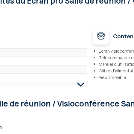
lités
du Écran pro Salle de réunion 
Conten
Écran visioconfér
Télécommande et
Manuel d'utilisati
Câble d’alimentat
Pied amovible
ou 16/10)
lle de réunion / Visioconférence S
60 - UHD 4K
ur
B, RJ45, HDMI
on