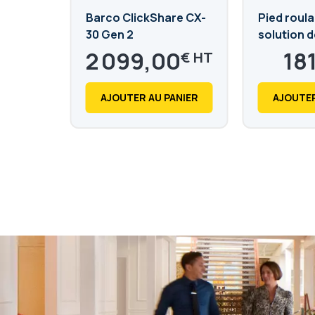
Barco ClickShare CX-
Pied roula
30 Gen 2
solution de
75 pouces
2 099,00
18
€
2 518,80
217,2
€
AJOUTER AU PANIER
AJOUTER