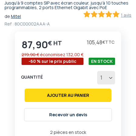
Jusqu'à 9 comptes SIP avec écran couleur, jusqu'à 10 touches
Passer
programmables, 2 ports Ethernet Gigabit avec PoE
au
1 avis
de
Mitel
début
100
100
% of
Ref :
80C00002AAA-A
de
la
Galerie
87,90
Prix
105,48
€
€
d’images
219,90 €
économisez
132,00 €
-60 % sur le prix public
EN STOCK
QUANTITÉ
AJOUTER AU PANIER
Recevoir un devis
2 pièces en stock