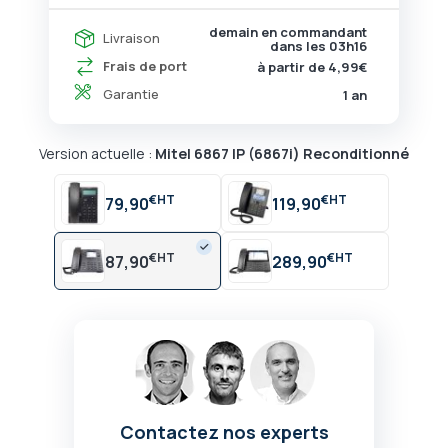
demain en commandant
Livraison
dans les
03h16
Frais de port
à partir de 4,99€
Garantie
1 an
Version actuelle :
Mitel 6867 IP (6867i) Reconditionné
€
€
79,90
119,90
€
€
87,90
289,90
Contactez nos experts