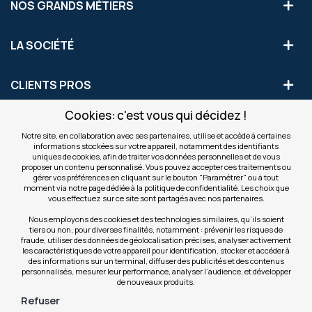
NOS GRANDS MÉTIERS
LA SOCIÉTÉ
CLIENTS PROS
Cookies: c'est vous qui décidez !
S'INSCRIRE AUX OFFRES COMMERCIALES
Notre site, en collaboration avec ses partenaires, utilise et accède à certaines
informations stockées sur votre appareil, notamment des identifiants
Inscription
uniques de cookies, afin de traiter vos données personnelles et de vous
Valider
à
proposer un contenu personnalisé. Vous pouvez accepter ces traitements ou
notre
gérer vos préférences en cliquant sur le bouton "Paramétrer" ou à tout
moment via notre page dédiée à la politique de confidentialité. Les choix que
newsletter
INFOS
vous effectuez sur ce site sont partagés avec nos partenaires.
:
Nous employons des cookies et des technologies similaires, qu’ils soient
tiers ou non, pour diverses finalités, notamment : prévenir les risques de
NOS SITES
fraude, utiliser des données de géolocalisation précises, analyser activement
les caractéristiques de votre appareil pour identification, stocker et accéder à
des informations sur un terminal, diffuser des publicités et des contenus
personnalisés, mesurer leur performance, analyser l’audience, et développer
de nouveaux produits.
Refuser