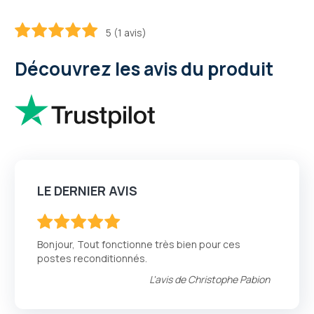
5 (1 avis)
100
100
% of
Découvrez les avis du produit
LE DERNIER AVIS
100
100
% of
Bonjour, Tout fonctionne très bien pour ces
postes reconditionnés.
L'avis de
Christophe Pabion