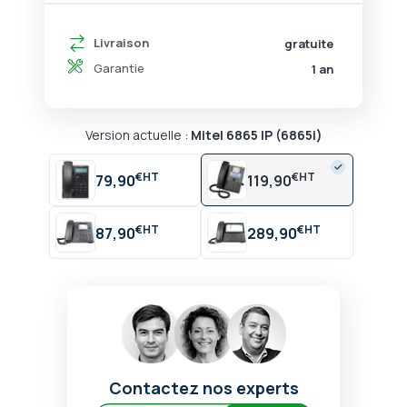
Livraison
gratuite
Garantie
1 an
Version actuelle :
Mitel 6865 IP (6865i)
€
€
79,90
119,90
€
€
87,90
289,90
Contactez nos experts