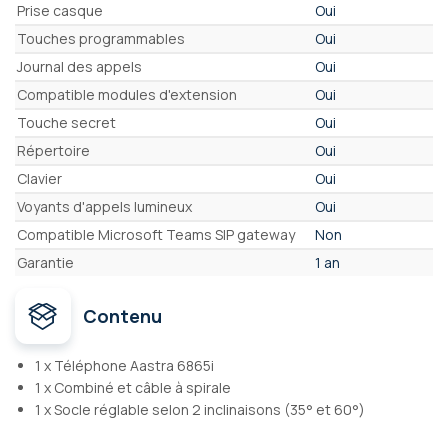
Prise casque
Oui
Touches programmables
Oui
Journal des appels
Oui
Compatible modules d'extension
Oui
Touche secret
Oui
Répertoire
Oui
Clavier
Oui
Voyants d'appels lumineux
Oui
Compatible Microsoft Teams SIP gateway
Non
Garantie
1 an
Contenu
1 x Téléphone Aastra 6865i
1 x Combiné et câble à spirale
1 x Socle réglable selon 2 inclinaisons (35° et 60°)