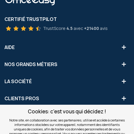
CERTIFIÉ TRUSTPILOT
TrustScore
4.5
avec
+21400
avis
AIDE
NOS GRANDS MÉTIERS
LA SOCIÉTÉ
CLIENTS PROS
Cookies: c'est vous qui décidez !
S'INSCRIRE AUX OFFRES COMMERCIALES
Notre site, en collaboration avec ses partenaires, utilise et accède à certaines
informations stockées sur votre appareil, notamment des identifiants
Inscription
uniques de cookies, afin de traiter vos données personnelles et de vous
Valider
à
proposer un contenu personnalisé. Vous pouvez accepter ces traitements ou