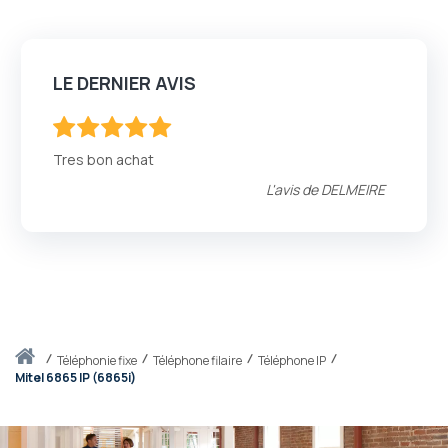
LE DERNIER AVIS
100
100
% of
Tres bon achat
L'avis de
DELMEIRE
Accueil
téléphonie fixe
Téléphone filaire
Téléphone IP
Mitel 6865 IP (6865i)