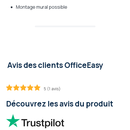
Montage mural possible
Avis des clients OfficeEasy
5 (1 avis)
100
100
% of
Découvrez les avis du produit