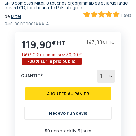
SIP 9 comptes Mitel, 8 touches programmables et large large
Passer
écran LCD, fonctionnalité PoE intégrée
au
1 avis
de
Mitel
début
100
100
% of
Ref :
80C00001AAA-A
de
la
Galerie
119,90
Prix
143,88
€
€
d’images
149,90 €
économisez
30,00 €
-20 % sur le prix public
QUANTITÉ
AJOUTER AU PANIER
Recevoir un devis
50+ en stock liv. 5 jours