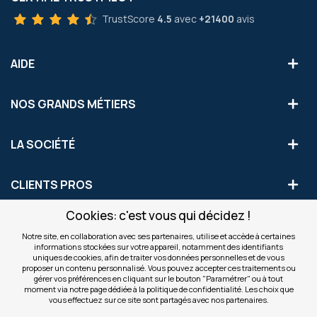
TrustScore
4.5
avec
+21400
avis
AIDE
NOS GRANDS MÉTIERS
LA SOCIÉTÉ
CLIENTS PROS
Cookies: c'est vous qui décidez !
S'INSCRIRE AUX OFFRES COMMERCIALES
Notre site, en collaboration avec ses partenaires, utilise et accède à certaines
informations stockées sur votre appareil, notamment des identifiants
Inscription
uniques de cookies, afin de traiter vos données personnelles et de vous
Valider
à
proposer un contenu personnalisé. Vous pouvez accepter ces traitements ou
notre
gérer vos préférences en cliquant sur le bouton "Paramétrer" ou à tout
moment via notre page dédiée à la politique de confidentialité. Les choix que
newsletter
INFOS
vous effectuez sur ce site sont partagés avec nos partenaires.
: