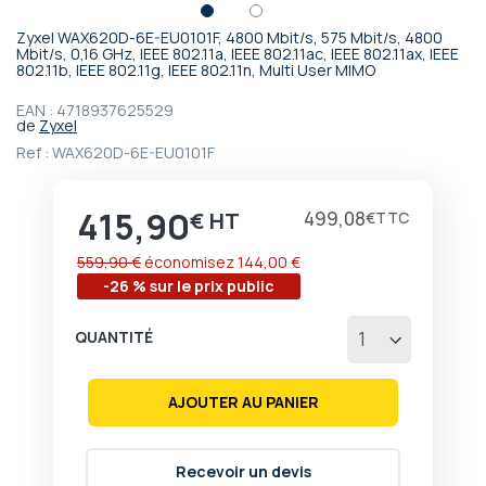
Zyxel WAX620D-6E-EU0101F, 4800 Mbit/s, 575 Mbit/s, 4800
Passer
Mbit/s, 0,16 GHz, IEEE 802.11a, IEEE 802.11ac, IEEE 802.11ax, IEEE
802.11b, IEEE 802.11g, IEEE 802.11n, Multi User MIMO
au
début
EAN :
4718937625529
de
de
Zyxel
la
Ref :
WAX620D-6E-EU0101F
Galerie
d’images
415,90
Prix
499,08
€
€
559,90 €
économisez
144,00 €
-26 % sur le prix public
QUANTITÉ
AJOUTER AU PANIER
Recevoir un devis