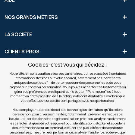
AIDE
NOS GRANDS MÉTIERS
LA SOCIÉTÉ
CLIENTS PROS
Cookies: c'est vous qui décidez !
S'INSCRIRE AUX OFFRES COMMERCIALES
Notre site, en collaboration avec ses partenaires, utilise et accède à certaines
informations stockées sur votre appareil, notamment des identifiants
Inscription
uniques de cookies, afin de traiter vos données personnelles et de vous
Valider
à
proposer un contenu personnalisé. Vous pouvez accepter ces traitements ou
notre
gérer vos préférences en cliquant sur le bouton "Paramétrer" ou à tout
moment via notre page dédiée à la politique de confidentialité. Les choix que
newsletter
INFOS
vous effectuez sur ce site sont partagés avec nos partenaires.
:
Nous employons des cookies et des technologies similaires, qu’ils soient
tiers ou non, pour diverses finalités, notamment : prévenir les risques de
NOS SITES
fraude, utiliser des données de géolocalisation précises, analyser activement
les caractéristiques de votre appareil pour identification, stocker et accéder à
des informations sur un terminal, diffuser des publicités et des contenus
personnalisés, mesurer leur performance, analyser l’audience, et développer