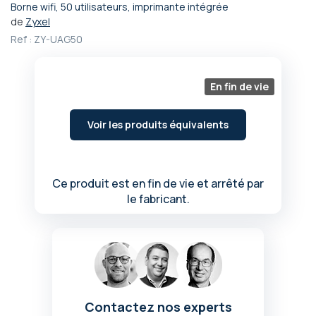
Borne wifi, 50 utilisateurs, imprimante intégrée
Passer
de
Zyxel
au
Ref :
ZY-UAG50
début
de
la
Galerie
En fin de vie
d’images
Voir les produits équivalents
Ce produit est en fin de vie et arrêté par
le fabricant.
Contactez nos experts