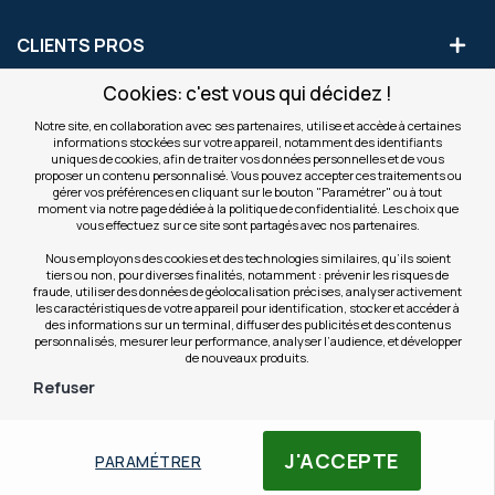
CLIENTS PROS
Cookies: c'est vous qui décidez !
S'INSCRIRE AUX OFFRES COMMERCIALES
Notre site, en collaboration avec ses partenaires, utilise et accède à certaines
informations stockées sur votre appareil, notamment des identifiants
Inscription
uniques de cookies, afin de traiter vos données personnelles et de vous
Valider
à
proposer un contenu personnalisé. Vous pouvez accepter ces traitements ou
notre
gérer vos préférences en cliquant sur le bouton "Paramétrer" ou à tout
moment via notre page dédiée à la politique de confidentialité. Les choix que
newsletter
INFOS
vous effectuez sur ce site sont partagés avec nos partenaires.
:
Nous employons des cookies et des technologies similaires, qu’ils soient
tiers ou non, pour diverses finalités, notamment : prévenir les risques de
NOS SITES
fraude, utiliser des données de géolocalisation précises, analyser activement
les caractéristiques de votre appareil pour identification, stocker et accéder à
des informations sur un terminal, diffuser des publicités et des contenus
personnalisés, mesurer leur performance, analyser l’audience, et développer
de nouveaux produits.
Refuser
© Copyright OfficeEasy 2026
J'ACCEPTE
PARAMÉTRER