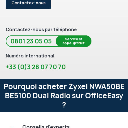
Contactez-nous
Contactez-nous par téléphone
Service et
0801 23 05 05
appel gratuit
Numéro international
+33 (0)3 28 07 70 70
Pourquoi acheter Zyxel NWA50BE
BE5100 Dual Radio sur OfficeEasy
?
Conseils d'experts