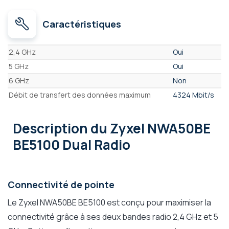
Caractéristiques
Caractéristiques
2,4 GHz
Oui
5 GHz
Oui
6 GHz
Non
Débit de transfert des données maximum
4324 Mbit/s
Description
du Zyxel NWA50BE
BE5100 Dual Radio
Connectivité de pointe
Le Zyxel NWA50BE BE5100 est conçu pour maximiser la
connectivité grâce à ses deux bandes radio 2,4 GHz et 5