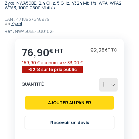
Zyxel NWA50BE, 2,4 GHz, 5 GHz, 4324 Mbit/s, WPA, WPA2,
Passer
WPA3, 1000,2500 Mbit/s
au
début
EAN :
4718937648979
de
Zyxel
de
la
Ref :
NWA50BE-EU0102F
Galerie
d’images
76,90
Prix
92,28
€
€
159,90 €
économisez
83,00 €
-52 % sur le prix public
QUANTITÉ
AJOUTER AU PANIER
Recevoir un devis